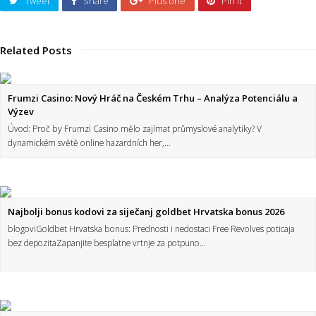
Tweet
Share
Plus one
Pin It
Related Posts
Frumzi Casino: Nový Hráč na Českém Trhu – Analýza Potenciálu a
Výzev
Úvod: Proč by Frumzi Casino mělo zajímat průmyslové analytiky? V
dynamickém světě online hazardních her,…
Najbolji bonus kodovi za siječanj goldbet Hrvatska bonus 2026
blogoviGoldbet Hrvatska bonus: Prednosti i nedostaci Free Revolves poticaja
bez depozitaZapanjite besplatne vrtnje za potpuno…