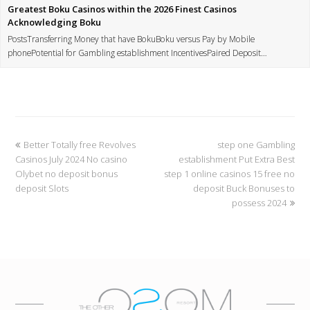
Greatest Boku Casinos within the 2026 Finest Casinos
Acknowledging Boku
PostsTransferring Money that have BokuBoku versus Pay by Mobile
phonePotential for Gambling establishment IncentivesPaired Deposit…
Better Totally free Revolves
step one Gambling
Casinos July 2024 No casino
establishment Put Extra Best
Olybet no deposit bonus
step 1 online casinos 15 free no
deposit Slots
deposit Buck Bonuses to
possess 2024