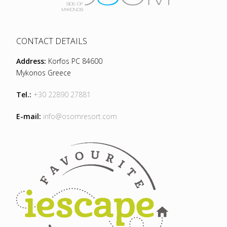
CONTACT DETAILS
Address:
Korfos PC 84600
Mykonos Greece
Tel.:
+30 22890 27881
E-mail:
info@osomresort.com