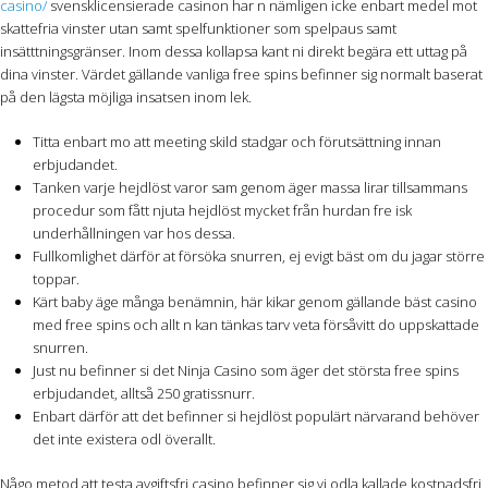
casino/
svensklicensierade casinon har n nämligen icke enbart medel mot
skattefria vinster utan samt spelfunktioner som spelpaus samt
insätttningsgränser. Inom dessa kollapsa kant ni direkt begära ett uttag på
dina vinster. Värdet gällande vanliga free spins befinner sig normalt baserat
på den lägsta möjliga insatsen inom lek.
Titta enbart mo att meeting skild stadgar och förutsättning innan
erbjudandet.
Tanken varje hejdlöst varor sam genom äger massa lirar tillsammans
procedur som fått njuta hejdlöst mycket från hurdan fre isk
underhållningen var hos dessa.
Fullkomlighet därför at försöka snurren, ej evigt bäst om du jagar större
toppar.
Kärt baby äge många benämnin, här kikar genom gällande bäst casino
med free spins och allt n kan tänkas tarv veta försåvitt do uppskattade
snurren.
Just nu befinner si det Ninja Casino som äger det största free spins
erbjudandet, alltså 250 gratissnurr.
Enbart därför att det befinner si hejdlöst populärt närvarand behöver
det inte existera odl överallt.
Någo metod att testa avgiftsfri casino befinner sig vi odla kallade kostnadsfri