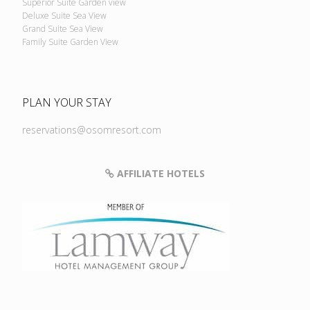
Superior Suite Garden view
Deluxe Suite Sea View
Grand Suite Sea View
Family Suite Garden View
PLAN YOUR STAY
reservations@osomresort.com
AFFILIATE HOTELS