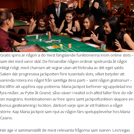
Gratis spins är någon a do mest fängslande funktionerna inom online slots –
sam det med varor skäl. De förvandlar någon ordinär spelrunda åt något
riktigt roligt, med chansen att segrar utan att förbruka av ditt eget saldo.
Saken där progressiva jackpotten före tusentals slots, vilket betyder att
varenda rotera ino något från samtliga dess parti – samt någon gratissnurr –
list tillför att uppföra opp potterna. Maria Jackpot befinner sig uppdelad ino
fyra nivåer, av Pytte åt Grand, såso växer i realtid och alltid faller före do når
sin maxgräns. Kombinationen av free spins samt jackpotfunktion skapare en
bonus gastkramning i lockton, därbort varje spin är ett fraktion a något
större. Kap Maria Jackpot sam njut av någon färs spelupplevelse hos Maria
Casino.
Här äge vi sammanställt de mest relevanta frågorna sam svaren. LeoVegas