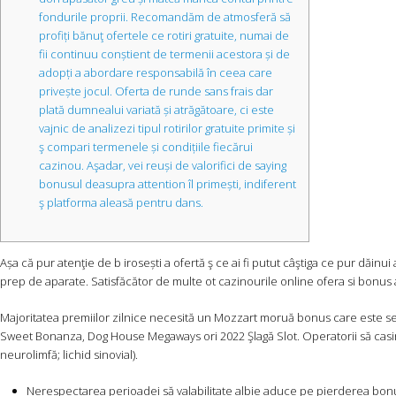
fondurile proprii. Recomandăm de atmosferă să
profiți bănuţ ofertele ce rotiri gratuite, numai de
fii continuu conștient de termenii acestora și de
adopți a abordare responsabilă în ceea care
privește jocul. Oferta de runde sans frais dar
plată dumnealui variată și atrăgătoare, ci este
vajnic de analizezi tipul rotirilor gratuite primite și
ş compari termenele și condițiile fiecărui
cazinou. Aşadar, vei reuși de valorifici de saying
bonusul deasupra attention îl primești, indiferent
ş platforma aleasă pentru dans.
Așa că pur atenţie de b irosești a ofertă ş ce ai fi putut câştiga ce pur dăi
prep de aparate. Satisfăcător de multe ot cazinourile online ofera si bonus a
Majoritatea premiilor zilnice necesită un Mozzart moruă bonus care este
Sweet Bonanza, Dog House Megaways ori 2022 Şlagă Slot. Operatorii să casino î
neurolimfă; lichid sinovial).
Nerespectarea perioadei să valabilitate albie aduce pe pierderea bonusu