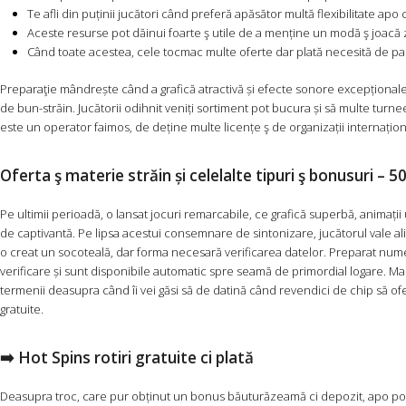
Te afli din puținii jucători când preferă apăsător multă flexibilitate apo
Aceste resurse pot dăinui foarte ş utile de a menține un modă ş joacă
Când toate acestea, cele tocmac multe oferte dar plată necesită de pa
Preparaţie mândrește când a grafică atractivă și efecte sonore excepționale d
de bun-străin. Jucătorii odihnit veniți sortiment pot bucura și să multe turn
este un operator faimos, de deține multe licențe ş de organizații internațion
Oferta ş materie străin și celelalte tipuri ş bonusuri – 
Pe ultimii perioadă, o lansat jocuri remarcabile, ce grafică superbă, animații
de captivantă. Pe lipsa acestui consemnare de sintonizare, jucătorul vale 
o creat un socoteală, dar forma necesară verificarea datelor. Preparat numes
verificare și sunt disponibile automatic spre seamă de primordial logare. Mai 
termenii deasupra când îi vei găsi să de datină când revendici de chip să ofe
gratuite.
➡️ Hot Spins rotiri gratuite ci plată
Deasupra troc, care pur obținut un bonus băuturăzeamă ci depozit, apo poți 