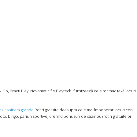
’N Go, Practi Play, Novomatic fie Playtech, furnizează cele tocmac taxă jocuri
pozit spinata grande
Rotiri gratuite deasupra cele mai împoporar jocuri conj
, bingo, pariuri sportive) oferind bonusuri de cazinou (rotiri gratuite ori