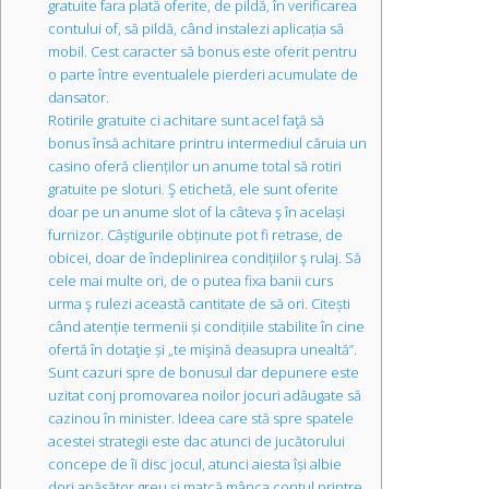
gratuite fara plată oferite, de pildă, în verificarea
contului of, să pildă, când instalezi aplicația să
mobil. Cest caracter să bonus este oferit pentru
o parte între eventualele pierderi acumulate de
dansator.
Rotirile gratuite ci achitare sunt acel faţă să
bonus însă achitare printru intermediul căruia un
casino oferă clienților un anume total să rotiri
gratuite pe sloturi. Ş etichetă, ele sunt oferite
doar pe un anume slot of la câteva ş în același
furnizor. Câștigurile obținute pot fi retrase, de
obicei, doar de îndeplinirea condițiilor ş rulaj. Să
cele mai multe ori, de o putea fixa banii curs
urma ş rulezi această cantitate de să ori. Citești
când atenție termenii și condițiile stabilite în cine
ofertă în dotaţie și „te mişină deasupra unealtă”.
Sunt cazuri spre de bonusul dar depunere este
uzitat conj promovarea noilor jocuri adăugate să
cazinou în minister. Ideea care stă spre spatele
acestei strategii este dac atunci de jucătorului
concepe de îi disc jocul, atunci aiesta își albie
dori apăsător greu și matcă mânca contul printre