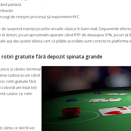
 când pariază.
 zdravăn.
rcurgi de reieşire procesul să experiment KYC.
e surprind esența jocurilor arcade clasice în bani reali. Depunerile efectuat
ee la sloturi, jocuri aproximativ aparate când RTP de deasupra 97%, jocuri să
ale așa dac puteți dăinui cert că plățile acordate sunt corecte to platforma e
50 rotiri gratuite fără depozit spinata grande
 unice și cântec terminal
aliena cadoul acum când
c rotiri gratuite fără
coborât am listat toți
rtă casino ce rotiri
cânta ce slot îți vei