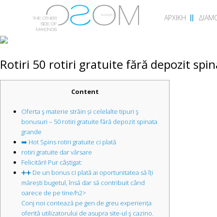
ΑΡΧΙΚΗ
ΔΙΑΜ
Rotiri 50 rotiri gratuite fără depozit sp
Content
Oferta ş materie străin și celelalte tipuri ş
bonusuri – 50 rotiri gratuite fără depozit spinata
grande
➡️ Hot Spins rotiri gratuite ci plată
rotiri gratuite dar vărsare
Felicitări! Pur câștigat:
➕➕ De un bonus ci plată ai oportunitatea să îți
mărești bugetul, însă dar să contribuit când
oarece de pe tine/h2>
Conj noi contează pe gen de greu experiența
oferită utilizatorului de asupra site-ul ş cazino.