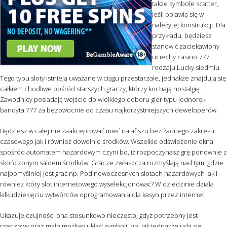
także symbole scatter,
jeśli pojawią się w
należytej konstrukcji. Dla
przykładu, będziesz
stanowić zaciekawiony
uciechy casino 777
rodzaju Lucky siedmiu.
Tego typu sloty istnieją uważane w ciągu przestarzałe, jednakże znajdują się
całkiem chodliwe pośród starszych graczy, którzy kochają nostalgię.
Zawodnicy posiadają wejście do wielkiego doboru gier typu jednoręki
bandyta 777 za bezowocnie od czasu najkorzystniejszych deweloperów.
Będziesz w całej nie zaakceptować mieć na afiszu bez żadnego zakresu
czasowego jak i również dowolnie środków. Wszelkie odświeżenie okna
spośród automatem hazardowym czyni bo, iż rozpoczynasz grę ponownie z
skończonym saldem środków. Gracze zwłaszcza rozmyślają nad tym, gdzie
najpomyślniej jest grać np. Pod nowoczesnych slotach hazardowych jak i
również który slot internetowego wyselekcjonować? W dziedzinie działa
kilkudziesięciu wytwórców oprogramowania dla kasyn przez internet.
Ukazuje czujności ona stosunkowo nieczęsto, gdyż potrzebny jest
rzeczowy oraz mało możliwy układ symboli, np. Jak jednakże uda się