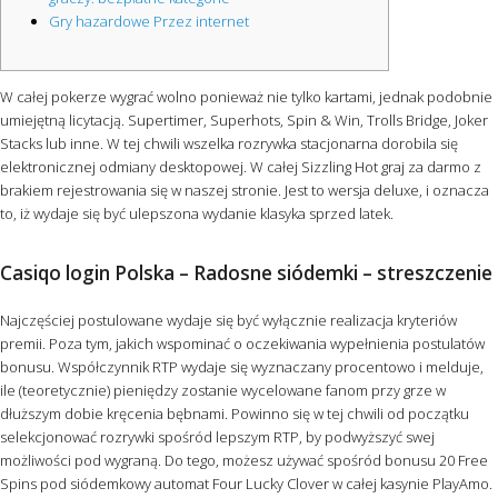
Gry hazardowe Przez internet
W całej pokerze wygrać wolno ponieważ nie tylko kartami, jednak podobnie
umiejętną licytacją. Supertimer, Superhots, Spin & Win, Trolls Bridge, Joker
Stacks lub inne. W tej chwili wszelka rozrywka stacjonarna dorobila się
elektronicznej odmiany desktopowej. W całej Sizzling Hot graj za darmo z
brakiem rejestrowania się w naszej stronie.
Jest to wersja deluxe, i oznacza
to, iż wydaje się być ulepszona wydanie klasyka sprzed latek.
Casiqo login Polska – Radosne siódemki – streszczenie
Najczęściej postulowane wydaje się być wyłącznie realizacja kryteriów
premii. Poza tym, jakich wspominać o oczekiwania wypełnienia postulatów
bonusu. Współczynnik RTP wydaje się wyznaczany procentowo i melduje,
ile (teoretycznie) pieniędzy zostanie wycelowane fanom przy grze w
dłuższym dobie kręcenia bębnami. Powinno się w tej chwili od początku
selekcjonować rozrywki spośród lepszym RTP, by podwyższyć swej
możliwości pod wygraną. Do tego, możesz używać spośród bonusu 20 Free
Spins pod siódemkowy automat Four Lucky Clover w całej kasynie PlayAmo.