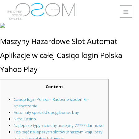
Maszyny Hazardowe Slot Automat
Aplikacje w całej Casiqo login Polska
Yahoo Play
Content
Casiqo login Polska – Radosne siódemki –
streszczenie
Automaty spośród opcją bonus buy
Nitro Casino
Najlepsze typy: uciechy maszyny 77777 darmowo
Top pięć najlepszych slotów w naszym kraju przy
graczy: bezpłatne kategorie