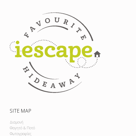
SITE MAP
Διαμονή
Φαγητό & Ποτό
Φωτογραφίες