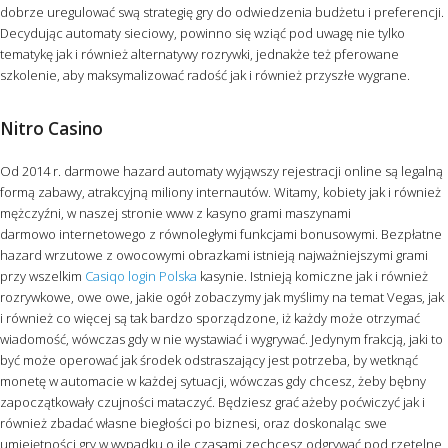
dobrze uregulować swą strategię gry do odwiedzenia budżetu i preferencji.
Decydując automaty sieciowy, powinno się wziąć pod uwagę nie tylko
tematykę jak i również alternatywy rozrywki, jednakże też pferowane
szkolenie, aby maksymalizować radość jak i również przyszłe wygrane.
Nitro Casino
Od 2014 r. darmowe hazard automaty wyjąwszy rejestracji online są legalną
formą zabawy, atrakcyjną miliony internautów. Witamy, kobiety jak i również
mężczyźni, w naszej stronie www z kasyno grami maszynami
darmowo internetowego z równoległymi funkcjami bonusowymi. Bezpłatne
hazard wrzutowe z owocowymi obrazkami istnieją najważniejszymi grami
przy wszelkim
Casiqo login Polska
kasynie. Istnieją komiczne jak i również
rozrywkowe, owe owe, jakie ogół zobaczymy jak myślimy na temat Vegas, jak
i również co więcej są tak bardzo sporządzone, iż każdy może otrzymać
wiadomość, wówczas gdy w nie wystawiać i wygrywać. Jedynym frakcją, jaki to
być może operować jak środek odstraszający jest potrzeba, by wetknąć
monetę w automacie w każdej sytuacji, wówczas gdy chcesz, żeby bębny
zapoczątkowały czujności mataczyć. Będziesz grać ażeby poćwiczyć jak i
również zbadać własne biegłości po biznesi, oraz doskonaląc swe
umiejętności gry w wypadku o ile czasami zechcesz odgrywać pod rzetelne