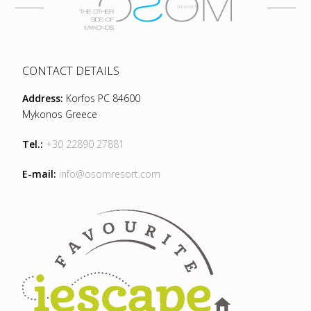
CONTACT DETAILS
Address:
Korfos PC 84600
Mykonos Greece
Tel.:
+30 22890 27881
E-mail:
info@osomresort.com