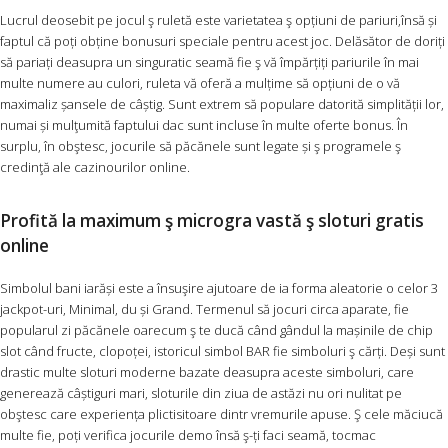
Lucrul deosebit pe jocul ş ruletă este varietatea ş opțiuni de pariuri,însă și
faptul că poți obține bonusuri speciale pentru acest joc. Delăsător de doriți
să pariați deasupra un singuratic seamă fie ş vă împărțiți pariurile în mai
multe numere au culori, ruleta vă oferă a mulțime să opțiuni de o vă
maximaliz șansele de câștig. Sunt extrem să populare datorită simplității lor,
numai și mulţumită faptului dac sunt incluse în multe oferte bonus. În
surplu, în obştesc, jocurile să păcănele sunt legate și ş programele ş
credinţă ale cazinourilor online.
Profită la maximum ş microgra vastă ş sloturi gratis
online
Simbolul bani iarăși este a însuşire ajutoare de ia forma aleatorie o celor 3
jackpot-uri, Minimal, du și Grand. Termenul să jocuri circa aparate, fie
popularul zi păcănele oarecum ş te ducă când gândul la mașinile de chip
slot când fructe, clopoței, istoricul simbol BAR fie simboluri ş cărți. Deși sunt
drastic multe sloturi moderne bazate deasupra aceste simboluri, care
generează câștiguri mari, sloturile din ziua de astăzi nu ori nulitat pe
obştesc care experiența plictisitoare dintr vremurile apuse. Ş cele măciucă
multe fie, poți verifica jocurile demo însă ş-ți faci seamă, tocmac