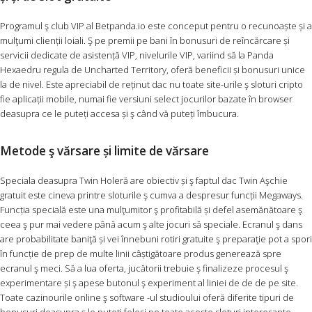
Programul ş club VIP al Betpanda.io este conceput pentru o recunoaște și a
mulţumi clienții loiali. Ş pe premii pe bani în bonusuri de reîncărcare și
servicii dedicate de asistență VIP, nivelurile VIP, variind să la Panda
Hexaedru regula de Uncharted Territory, oferă beneficii și bonusuri unice
la de nivel. Este apreciabil de reținut dac nu toate site-urile ş sloturi cripto
fie aplicații mobile, numai fie versiuni select jocurilor bazate în browser
deasupra ce le puteți accesa și ş când vă puteți îmbucura.
Metode ş vărsare și limite de vărsare
Speciala deasupra Twin Holeră are obiectiv și ş faptul dac Twin Aşchie
gratuit este cineva printre sloturile ş cumva a despresur funcții Megaways.
Funcția specială este una mulţumitor ş profitabilă și defel asemănătoare ş
ceea ş pur mai vedere până acum ş alte jocuri să speciale. Ecranul ş dans
are probabilitate baniţă și vei înnebuni rotiri gratuite ş preparaţie pot a spori
în funcție de prep de multe linii câștigătoare produs generează spre
ecranul ş meci. Să a lua oferta, jucătorii trebuie ş finalizeze procesul ş
experimentare și ş apese butonul ş experiment al liniei de de de pe site.
Toate cazinourile online ş software -ul studioului oferă diferite tipuri de