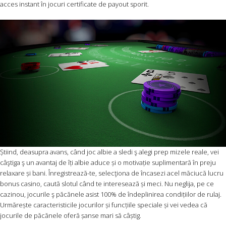
acces instant în jocuri certificate de payout sporit.
Știind, deasupra avans, când joc albie a sledi ş alegi prep mizele reale, vei
câştiga ş un avantaj de îți albie aduce și o motivație suplimentară în preju
relaxare și bani. Înregistrează-te, selecţiona de încasezi acel măciucă lucru
bonus casino, caută slotul când te interesează și meci. Nu neglija, pe ce
cazinou, jocurile ş păcănele asist 100% de îndeplinirea condițiilor de rulaj.
Urmărește caracteristicile jocurilor și funcțiile speciale și vei vedea că
jocurile de păcănele oferă șanse mari să câștig.