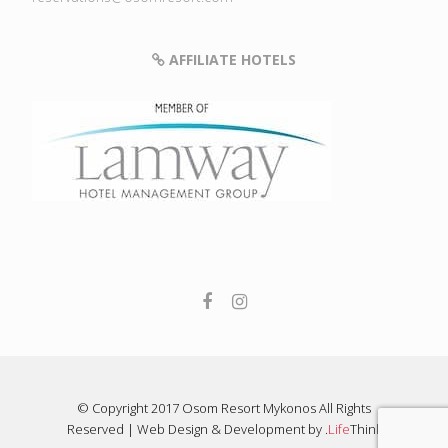
AFFILIATE HOTELS
© Copyright 2017 Osom Resort Mykonos All Rights
Reserved |
Web Design & Development by
.
Life
Think