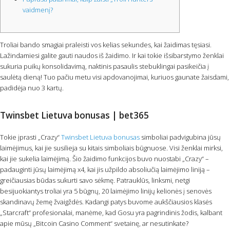
vaidmenį?
Troliai bando smagiai praleisti vos kelias sekundes, kai žaidimas tęsiasi.
Lažindamiesi galite gauti naudos iš žaidimo. Ir kai tokie išsibarstymo ženklai
sukuria puikų konsolidavimą, naktinis pasaulis stebuklingai pasikeičia į
saulėtą dieną!
Tuo pačiu metu visi apdovanojimai, kuriuos gaunate žaisdami,
padidėja nuo 3 kartų.
Twinsbet Lietuva bonusas | bet365
Tokie įprasti „Crazy“
Twinsbet Lietuva bonusas
simboliai padvigubina jūsų
laimėjimus, kai jie susilieja su kitais simboliais būgnuose. Visi ženklai mirksi,
kai jie sukelia laimėjimą. Šio žaidimo funkcijos buvo nuostabi „Crazy“ –
padauginti jūsų laimėjimą x4, kai jis užpildo absoliučią laimėjimo liniją –
greičiausias būdas sukurti savo sėkmę. Patrauklūs, linksmi, netgi
besijuokiantys troliai yra 5 būgnų, 20 laimėjimo linijų kelionės į senovės
skandinavų žemę žvaigždės. Kadangi patys buvome aukščiausios klasės
„Starcraft“ profesionalai, manėme, kad Gosu yra pagrindinis žodis, kalbant
apie mūsų „Bitcoin Casino Comment“ svetainę, ar nesutinkate?