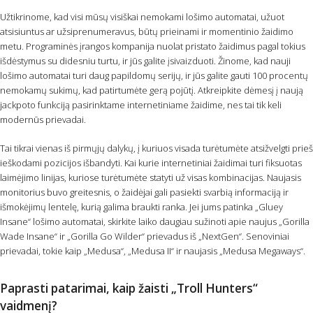
Užtikrinome, kad visi mūsų visiškai nemokami lošimo automatai, užuot
atsisiuntus ar užsiprenumeravus, būtų prieinami ir momentinio žaidimo
metu. Programinės įrangos kompanija nuolat pristato žaidimus pagal tokius
išdėstymus su didesniu turtu, ir jūs galite įsivaizduoti. Žinome, kad nauji
lošimo automatai turi daug papildomų serijų, ir jūs galite gauti 100 procentų
nemokamų sukimų, kad patirtumėte gerą pojūtį. Atkreipkite dėmesį į naują
jackpoto funkciją pasirinktame internetiniame žaidime, nes tai tik keli
modernūs prievadai.
Tai tikrai vienas iš pirmųjų dalykų, į kuriuos visada turėtumėte atsižvelgti prieš
ieškodami pozicijos išbandyti. Kai kurie internetiniai žaidimai turi fiksuotas
laimėjimo linijas, kuriose turėtumėte statyti už visas kombinacijas. Naujasis
monitorius buvo greitesnis, o žaidėjai gali pasiekti svarbią informaciją ir
išmokėjimų lentelę, kurią galima braukti ranka. Jei jums patinka „Gluey
Insane“ lošimo automatai, skirkite laiko daugiau sužinoti apie naujus „Gorilla
Wade Insane“ ir „Gorilla Go Wilder“ prievadus iš „NextGen“. Senoviniai
prievadai, tokie kaip „Medusa“, „Medusa II“ ir naujasis „Medusa Megaways“.
Paprasti patarimai, kaip žaisti „Troll Hunters“
vaidmenį?