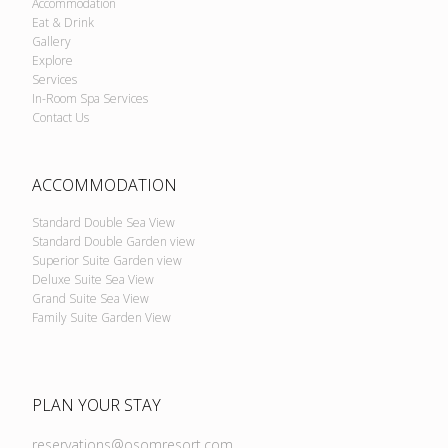
Accommodation
Eat & Drink
Gallery
Explore
Services
In-Room Spa Services
Contact Us
ACCOMMODATION
Standard Double Sea View
Standard Double Garden view
Superior Suite Garden view
Deluxe Suite Sea View
Grand Suite Sea View
Family Suite Garden View
PLAN YOUR STAY
reservations@osomresort.com