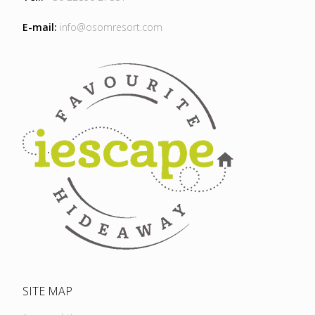
E-mail:
info@osomresort.com
SITE MAP