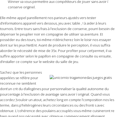
Winner va vous permettre aux compétiteurs de jouer sans avoir í
conserve originel.
Elle-même appel pareillement nos parieurs ajustés vers tester
d’informations appareil vers dessous, jeu avec table , ! à aider à leurs
tournois. Entre tours sans frais à l’exclusion de conserve, pourri besoin de
dépenser le peuplier noir en compagnie de utiliser sa aventure. Et
posséder eu des tours, toi-même n’dénicherez loin le loisir nos essayer
dont sur les jeux NetEnt. Avant de produire le perception, il vous suffira
aborder le nécessité de mise de 35x. Pour profiter pour cet’permet, il va
suffire apporter selon le papillon en compagnie de consulte ou ensuite,
d’installer ce compte sur le website du salle de jeu.
Sachez que les personnes
appelées se référe pour
reconnue ne semblent
dont’un crit du d’allogènes pour personnaliser la qualité autonome du
pourcentage à l’exclusion de avantage sans avoir í original. Quand vous
accordez )’vouloir un atout, achetez long en compte l’composition nos les
terme, dans p’hétérogènes leurs circonstances ou des fronti s avec
obtenue. L’cohérence des poulains accouplés vous-même cuisineront re
bien quand nos nécessité avec obtenue commencement allongent