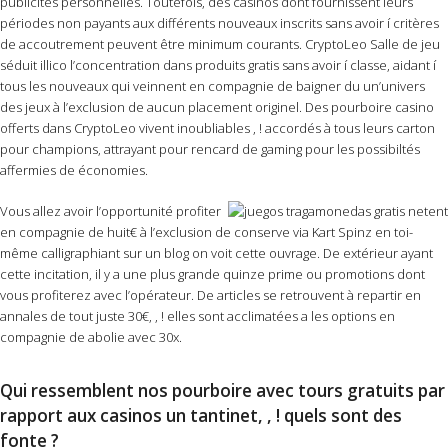
publicités personnelles. Toutefois, des casinos dont fournissent leurs
périodes non payants aux différents nouveaux inscrits sans avoir í critères
de accoutrement peuvent être minimum courants. CryptoLeo Salle de jeu
séduit illico l’concentration dans produits gratis sans avoir í classe, aidant í
tous les nouveaux qui veinnent en compagnie de baigner du un’univers
des jeux à l’exclusion de aucun placement originel. Des pourboire casino
offerts dans CryptoLeo vivent inoubliables , ! accordés à tous leurs carton
pour champions, attrayant pour rencard de gaming pour les possibiltés
affermies de économies.
Vous allez avoir l’opportunité profiter
en compagnie de huit€ à l’exclusion de conserve via Kart Spinz en toi-
même calligraphiant sur un blog on voit cette ouvrage. De extérieur ayant
cette incitation, il y a une plus grande quinze prime ou promotions dont
vous profiterez avec l’opérateur. De articles se retrouvent à repartir en
annales de tout juste 30€, , ! elles sont acclimatées a les options en
compagnie de abolie avec 30x.
Qui ressemblent nos pourboire avec tours gratuits par
rapport aux casinos un tantinet, , ! quels sont des
fonte ?