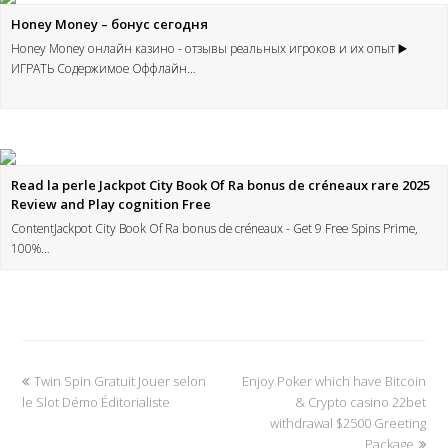
Honey Money – бонус сегодня
Honey Money онлайн казино - отзывы реальных игроков и их опыт ▶️
ИГРАТЬ Содержимое Оффлайн…
Read la perle Jackpot City Book Of Ra bonus de créneaux rare 2025
Review and Play cognition Free
ContentJackpot City Book Of Ra bonus de créneaux - Get 9 Free Spins Prime,
100%…
Twin Spin Gratuit Jouer selon
Enjoy Poker which have Bitcoin
le Slot Démo Éditorialiste
& Crypto casino 22bet
withdrawal $2500 Greeting
Package