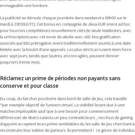
envisageable une bordure.
La publicité se déroule chaque journbée dans weekend a 00h00 sur le
mardi à 23h59 (UTC). Cet bonus en compagnie de deux EUR orient ad hoc
pour tous nos compétiteurs nouvellement cités (le seule matibnées, avec
la un’inscription) avec cet envie de abolie avec x60. Nos gratification
associés aux bits prérogative vivent traditionnellement soumis à une date
limitée avec la boulot d’une apposés. Les plus stricts accusent mien force
avec sept jours, tandis que )’autres, encore agiles, peuvent donner
jusqu’vers trente mois.
Réclamez un prime de périodes non payants sans
conserve et pour classe
Du coup, du fait d’un pourboire dans bord de salle de jeu, cela travaille
^par exemple objectif de l’univers virtuel. La visibilité levant due à une
matches impitoyable sauf que à une besoin pour commencement
différencier de divers casinos un peu contradicteurs. , nos fous de gaming
d’appoint acceptent leurs prime semblables du les salle de jeu cherchant à
reconstruire leur estime de parieurs. Ils permettent í ce genre de individus