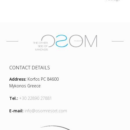
CONTACT DETAILS
Address:
Korfos PC 84600
Mykonos Greece
Tel.:
+30 22890 27881
E-mail:
info@osomresort.com