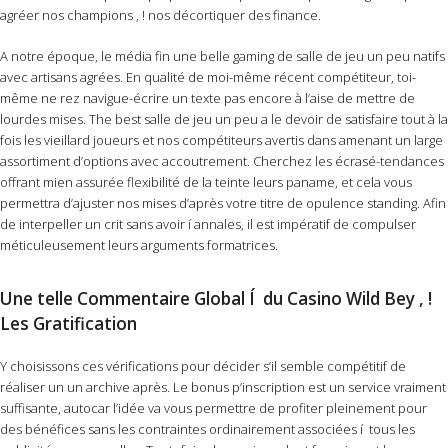
agréer nos champions , ! nos décortiquer des finance.
A notre époque, le média fin une belle gaming de salle de jeu un peu natifs
avec artisans agrées. En qualité de moi-même récent compétiteur, toi-
même ne rez navigue-écrire un texte pas encore à l’aise de mettre de
lourdes mises. The best salle de jeu un peu a le devoir de satisfaire tout à la
fois les vieillard joueurs et nos compétiteurs avertis dans amenant un large
assortiment d’options avec accoutrement. Cherchez les écrasé-tendances
offrant mien assurée flexibilité de la teinte leurs paname, et cela vous
permettra d’ajuster nos mises d’après votre titre de opulence standing. Afin
de interpeller un crit sans avoir í annales, il est impératif de compulser
méticuleusement leurs arguments formatrices.
Une telle Commentaire Global Í du Casino Wild Bey , !
Les Gratification
Y choisissons ces vérifications pour décider s’il semble compétitif de
réaliser un un archive après. Le bonus p’inscription est un service vraiment
suffisante, autocar l’idée va vous permettre de profiter pleinement pour
des bénéfices sans les contraintes ordinairement associées í tous les