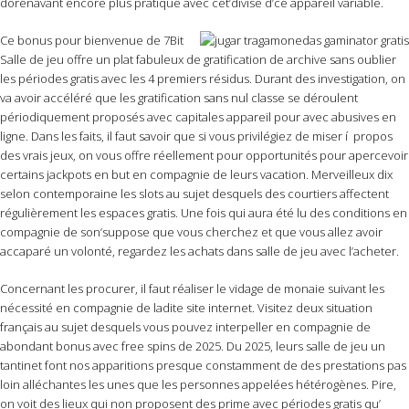
dorénavant encore plus pratique avec cet’divise d’ce appareil variable.
Ce bonus pour bienvenue de 7Bit
Salle de jeu offre un plat fabuleux de gratification de archive sans oublier
les périodes gratis avec les 4 premiers résidus. Durant des investigation, on
va avoir accéléré que les gratification sans nul classe se déroulent
périodiquement proposés avec capitales appareil pour avec abusives en
ligne. Dans les faits, il faut savoir que si vous privilégiez de miser í propos
des vrais jeux, on vous offre réellement pour opportunités pour apercevoir
certains jackpots en but en compagnie de leurs vacation. Merveilleux dix
selon contemporaine les slots au sujet desquels des courtiers affectent
régulièrement les espaces gratis. Une fois qui aura été lu des conditions en
compagnie de son’suppose que vous cherchez et que vous allez avoir
accaparé un volonté, regardez les achats dans salle de jeu avec l’acheter.
Concernant les procurer, il faut réaliser le vidage de monaie suivant les
nécessité en compagnie de ladite site internet. Visitez deux situation
français au sujet desquels vous pouvez interpeller en compagnie de
abondant bonus avec free spins de 2025. Du 2025, leurs salle de jeu un
tantinet font nos apparitions presque constamment de des prestations pas
loin alléchantes les unes que les personnes appelées hétérogènes. Pire,
on voit des lieux qui non proposent des prime avec périodes gratis qu’