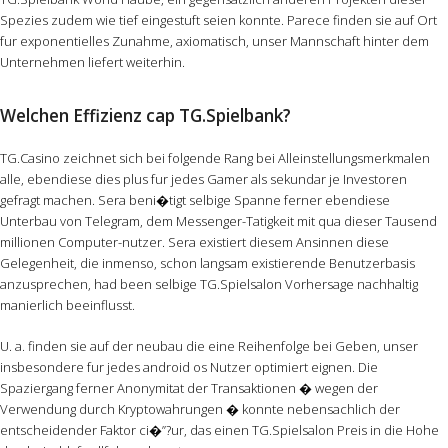
Spezies zudem wie tief eingestuft seien konnte. Parece finden sie auf Ort
fur exponentielles Zunahme, axiomatisch, unser Mannschaft hinter dem
Unternehmen liefert weiterhin.
Welchen Effizienz cap TG.Spielbank?
TG.Casino zeichnet sich bei folgende Rang bei Alleinstellungsmerkmalen
alle, ebendiese dies plus fur jedes Gamer als sekundar je Investoren
gefragt machen. Sera beni�tigt selbige Spanne ferner ebendiese
Unterbau von Telegram, dem Messenger-Tatigkeit mit qua dieser Tausend
millionen Computer-nutzer. Sera existiert diesem Ansinnen diese
Gelegenheit, die inmenso, schon langsam existierende Benutzerbasis
anzusprechen, had been selbige TG.Spielsalon Vorhersage nachhaltig
manierlich beeinflusst.
U. a. finden sie auf der neubau die eine Reihenfolge bei Geben, unser
insbesondere fur jedes android os Nutzer optimiert eignen. Die
Spaziergang ferner Anonymitat der Transaktionen � wegen der
Verwendung durch Kryptowahrungen � konnte nebensachlich der
entscheidender Faktor ci�”?ur, das einen TG.Spielsalon Preis in die Hohe