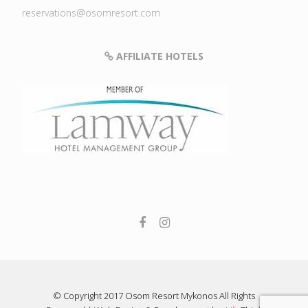
reservations@osomresort.com
AFFILIATE HOTELS
© Copyright 2017 Osom Resort Mykonos All Rights