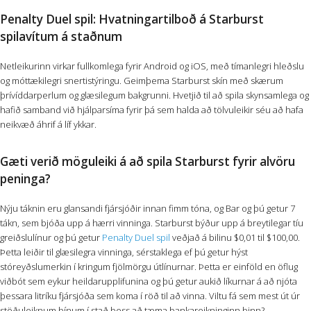
Penalty Duel spil: Hvatningartilboð á Starburst
spilavítum á staðnum
Netleikurinn virkar fullkomlega fyrir Android og iOS, með tímanlegri hleðslu
og móttækilegri snertistýringu. Geimþema Starburst skín með skærum
þrívíddarperlum og glæsilegum bakgrunni. Hvetjið til að spila skynsamlega og
hafið samband við hjálparsíma fyrir þá sem halda að tölvuleikir séu að hafa
neikvæð áhrif á líf ykkar.
Gæti verið möguleiki á að spila Starburst fyrir alvöru
peninga?
Nýju táknin eru glansandi fjársjóðir innan fimm tóna, og Bar og þú getur 7
tákn, sem bjóða upp á hærri vinninga. Starburst býður upp á breytilegar tíu
greiðslulínur og þú getur
Penalty Duel spil
veðjað á bilinu $0,01 til $100,00.
Þetta leiðir til glæsilegra vinninga, sérstaklega ef þú getur hýst
stóreyðslumerkin í kringum fjölmörgu útlínurnar. Þetta er einföld en öflug
viðbót sem eykur heildarupplifunina og þú getur aukið líkurnar á að njóta
þessara litríku fjársjóða sem koma í röð til að vinna. Viltu fá sem mest út úr
stöðuleiknum þínum í stað þess að tæma bankareikninginn þinn?