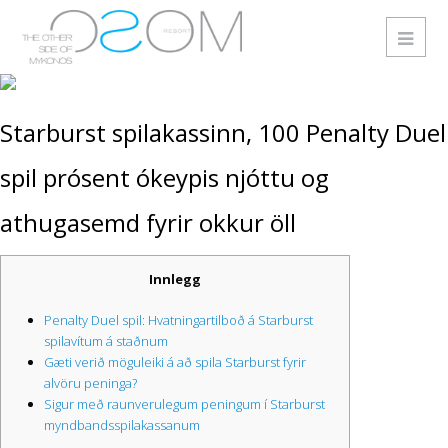
Starburst spilakassinn, 100 Penalty Duel
spil prósent ókeypis njóttu og
athugasemd fyrir okkur öll
Innlegg
Penalty Duel spil: Hvatningartilboð á Starburst
spilavítum á staðnum
Gæti verið möguleiki á að spila Starburst fyrir
alvöru peninga?
Sigur með raunverulegum peningum í Starburst
myndbandsspilakassanum