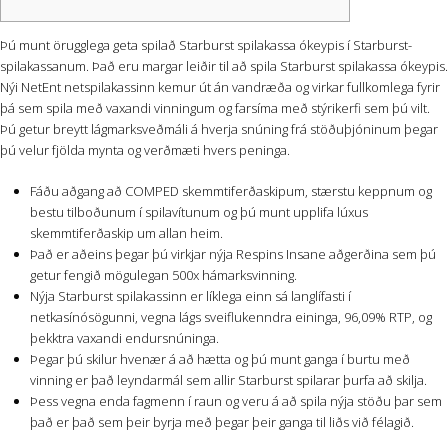
Þú munt örugglega geta spilað Starburst spilakassa ókeypis í Starburst-
spilakassanum. Það eru margar leiðir til að spila Starburst spilakassa ókeypis.
Nýi NetEnt netspilakassinn kemur út án vandræða og virkar fullkomlega fyrir
þá sem spila með vaxandi vinningum og farsíma með stýrikerfi sem þú vilt.
Þú getur breytt lágmarksveðmáli á hverja snúning frá stöðuþjóninum þegar
þú velur fjölda mynta og verðmæti hvers peninga.
Fáðu aðgang að COMPED skemmtiferðaskipum, stærstu keppnum og
bestu tilboðunum í spilavítunum og þú munt upplifa lúxus
skemmtiferðaskip um allan heim.
Það er aðeins þegar þú virkjar nýja Respins Insane aðgerðina sem þú
getur fengið mögulegan 500x hámarksvinning.
Nýja Starburst spilakassinn er líklega einn sá langlífasti í
netkasínósögunni, vegna lágs sveiflukenndra eininga, 96,09% RTP, og
þekktra vaxandi endursnúninga.
Þegar þú skilur hvenær á að hætta og þú munt ganga í burtu með
vinning er það leyndarmál sem allir Starburst spilarar þurfa að skilja.
Þess vegna enda fagmenn í raun og veru á að spila nýja stöðu þar sem
það er það sem þeir byrja með þegar þeir ganga til liðs við félagið.