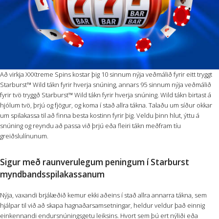
Að virkja XXXtreme Spins kostar þig 10 sinnum nýja veðmálið fyrir eitt tryggt
Starburst™ Wild tákn fyrir hverja snúning, annars 95 sinnum nýja veðmálið
fyrir tvö tryggð Starburst™ Wild tákn fyrir hverja snúning. Wild tákn birtast á
hjólum tvö, þrjú og fjögur, og koma í stað allra tákna. Talaðu um síður okkar
um spilakassa til að finna besta kostinn fyrir þig. Veldu þinn hlut, ýttu á
snúning og reyndu að passa við þrjú eða fleiri tákn meðfram tíu
greiðslulínunum.
Sigur með raunverulegum peningum í Starburst
myndbandsspilakassanum
Nýja, vaxandi brjálæðið kemur ekki aðeins í stað allra annarra tákna, sem
hjálpar til við að skapa hagnaðarsamsetningar, heldur veldur það einnig
einkennandi endursnúningsgetu leiksins. Hvort sem þú ert nýliði eða