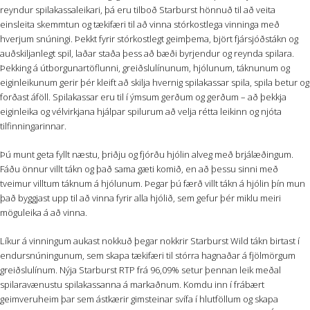
reyndur spilakassaleikari, þá eru tilboð Starburst hönnuð til að veita
einsleita skemmtun og tækifæri til að vinna stórkostlega vinninga með
hverjum snúningi. Þekkt fyrir stórkostlegt geimþema, björt fjársjóðstákn og
auðskiljanlegt spil, laðar staða þess að bæði byrjendur og reynda spilara.
Þekking á útborgunartöflunni, greiðslulínunum, hjólunum, táknunum og
eiginleikunum gerir þér kleift að skilja hvernig spilakassar spila, spila betur og
forðast áföll. Spilakassar eru til í ýmsum gerðum og gerðum – að þekkja
eiginleika og vélvirkjana hjálpar spilurum að velja rétta leikinn og njóta
tilfinningarinnar.
Þú munt geta fyllt næstu, þriðju og fjórðu hjólin alveg með brjálæðingum.
Fáðu önnur villt tákn og það sama gæti komið, en að þessu sinni með
tveimur villtum táknum á hjólunum. Þegar þú færð villt tákn á hjólin þín mun
það byggjast upp til að vinna fyrir alla hjólið, sem gefur þér miklu meiri
möguleika á að vinna.
Líkur á vinningum aukast nokkuð þegar nokkrir Starburst Wild tákn birtast í
endursnúningunum, sem skapa tækifæri til stórra hagnaðar á fjölmörgum
greiðslulínum. Nýja Starburst RTP frá 96,09% setur þennan leik meðal
spilaravænustu spilakassanna á markaðnum. Komdu inn í frábært
geimveruheim þar sem ástkærir gimsteinar svífa í hlutföllum og skapa