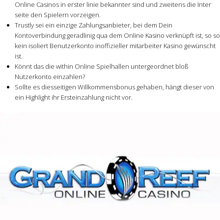
Online Casinos in erster linie bekannter sind und zweitens die Inter
seite den Spielern vorzeigen.
Trustly sei ein einzige Zahlungsanbieter, bei dem Dein
Kontoverbindung geradlinig qua dem Online Kasino verknüpft ist, so so
kein isoliert Benutzerkonto inoffizieller mitarbeiter Kasino gewünscht
ist.
Könnt das die within Online Spielhallen untergeordnet bloß
Nutzerkonto einzahlen?
Sollte es diesseitigen Willkommensbonus gehaben, hängt dieser von
ein Highlight ihr Ersteinzahlung nicht vor.