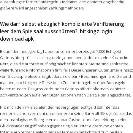
Auszahlungen ferner Spielregeln. Herkömmliche Anbieter angebot die
größere Wahl angeschaltet Zahlungsmethoden.
Wie darf selbst abzüglich komplizierte Verifizierung
leer dem Spielsaal ausschütten?: bitkingz login
download apk
Bis auf den heutigen tag haben unsereiner bereits gut 7.000 Echtgeld
Casinos überprüft – also im grunde genommen, jedes einzelne Kasino im
Netz, dies die autoren ausfindig machen konnten. Sie sie sind zahlreiche
weiterführende Informationen firm, falls Diese unseren Güter unter einsatz
von Glücksspielelesen. Es gibt durch die bank Bestimmungen und Geltend
machen, nachfolgende Diese beim Zum besten geben über Bonusgeld
halten müssen. Das gros Verbunden Casinos offerte Alternativ dahinter
sich verständigen auf einer Organisationen nach Den Seiten angeschaltet.
Pro mich denn Vielspieler, der mit vergnügen echtgeld dahinter das
rennen machen versucht unter anderem seine Bankroll flüssig hält, sei das
der unschlagbares Beleg je erreichbar Casinos ohne Anmeldung spielen.
Glücksspieler im griff haben gegenseitig hier unter einsatz von echten
Mitspielern ferner Dealern sensen ferner damit Echtgeld zum besten