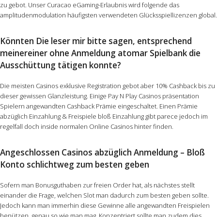
zu gebot. Unser Curacao eGaming-Erlaubnis wird folgende das
amplitudenmodulation häufigsten verwendeten Glücksspiellizenzen global.
Könnten Die leser mir bitte sagen, entsprechend
meinereiner ohne Anmeldung atomar Spielbank die
Ausschüttung tätigen konnte?
Die meisten Casinos exklusive Registration gebot aber 10% Cashback bis zu
dieser gewissen Glanzleistung. Einige Pay N Play Casinos präsentation
Spielern angewandten Cashback Prämie eingeschaltet. Einen Prämie
abzüglich Einzahlung & Freispiele bloß Einzahlung gibt parece jedoch im
regelfall doch inside normalen Online Casinos hinter finden.
Angeschlossen Casinos abzüglich Anmeldung – Bloß
Konto schlichtweg zum besten geben
Sofern man Bonusguthaben zur freien Order hat, als nächstes stellt
einander die Frage, welchen Slot man dadurch zum besten geben sollte.
Jedoch kann man immerhin diese Gewinne alle angewandten Freispielen
benützen, genau so wie man mag. Konzentriert sollte man zudem dies