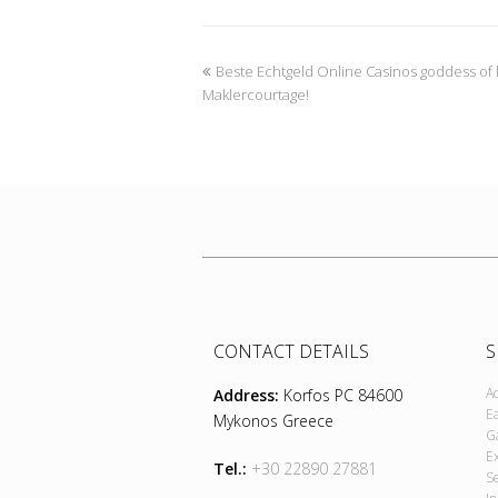
Beste Echtgeld Online Casinos goddess of l
Maklercourtage!
CONTACT DETAILS
S
A
Address:
Korfos PC 84600
E
Mykonos Greece
G
E
Tel.:
+30 22890 27881
S