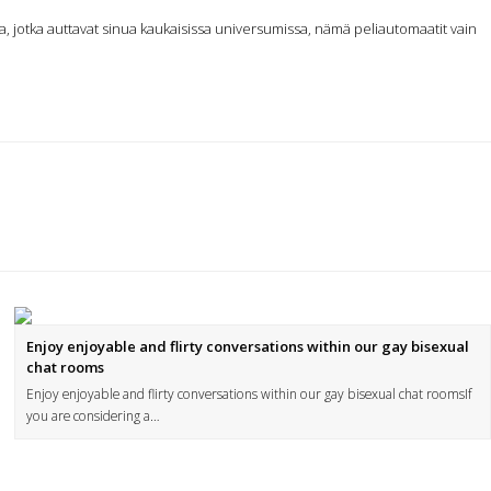
, jotka auttavat sinua kaukaisissa universumissa, nämä peliautomaatit vain
Enjoy enjoyable and flirty conversations within our gay bisexual
chat rooms
Enjoy enjoyable and flirty conversations within our gay bisexual chat roomsIf
you are considering a…