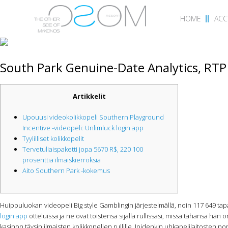
HOME
AC
South Park Genuine-Date Analytics, RTP
Artikkelit
Upouusi videokolikkopeli Southern Playground
Incentive -videopeli: Unlimluck login app
Tyylilliset kolikkopelit
Tervetuliaispaketti jopa 5670 R$, 220 100
prosenttia ilmaiskierroksia
Aito Southern Park -kokemus
Huippuluokan videopeli Big style Gamblingin järjestelmällä, noin 117 649 tapa an
login app
otteluissa ja ne ovat toistensa sijalla rullissasi, missä tahansa hän
kasinon täysin ilmaisten kolikkopelien rullille. Joidenkin uhkapelilaitosten 