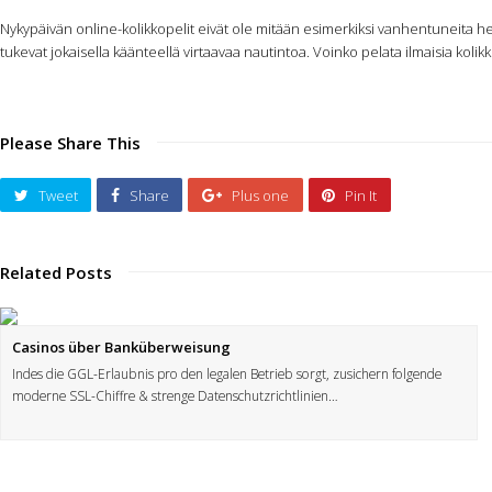
Nykypäivän online-kolikkopelit eivät ole mitään esimerkiksi vanhentuneita h
tukevat jokaisella käänteellä virtaavaa nautintoa. Voinko pelata ilmaisia ​​kol
Please Share This
Tweet
Share
Plus one
Pin It
Related Posts
Casinos über Banküberweisung
Indes die GGL-Erlaubnis pro den legalen Betrieb sorgt, zusichern folgende
moderne SSL-Chiffre & strenge Datenschutzrichtlinien…