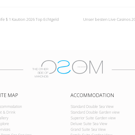
ife $ 1 Kaution 2026 Top Echtgeld
Unser besten Live Casinos 202
ITE MAP
ACCOMMODATION
ccommodation
Standard Double Sea View
at & Drink
Standard Double Garden view
allery
Superior Suite Garden view
xplore
Deluxe Suite Sea View
ervices
Grand Suite Sea View