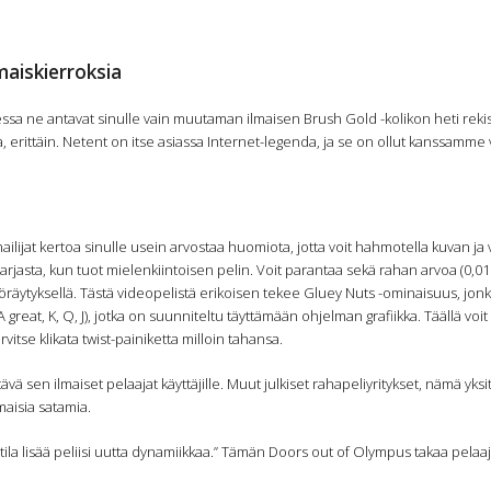
maiskierroksia
udessa ne antavat sinulle vain muutaman ilmaisen Brush Gold -kolikon heti rek
ntasia, erittäin. Netent on itse asiassa Internet-legenda, ja se on ollut kans
lijat kertoa sinulle usein arvostaa huomiota, jotta voit hahmotella kuvan ja v
a, kun tuot mielenkiintoisen pelin. Voit parantaa sekä rahan arvoa (0,01 dollar
a pyöräytyksellä. Tästä videopelistä erikoisen tekee Gluey Nuts -ominaisuus, jon
A great, K, Q, J), jotka on suunniteltu täyttämään ohjelman grafiikka. Täällä vo
itse klikata twist-painiketta milloin tahansa.
 sen ilmaiset pelaajat käyttäjille. Muut julkiset rahapeliyritykset, nämä yksity
aisia ​​satamia.
-tila lisää peliisi uutta dynamiikkaa.” Tämän Doors out of Olympus takaa pelaajil