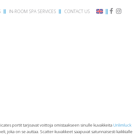
S
IN-ROOM SPA SERVICES
CONTACT US
ndicates portit tarjoavat voittoja omistaakseen sinulle kuvakkeita
Unlimluck
eli, joka on se auttaa.
Scatter-kuvakkeet saapuvat satunnaisesti kaikkialle