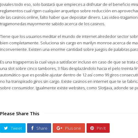
Joviales todo eso, solo bastará que empieces a disfrutar de el beneficio 
reglamentos cual rigen cualquier arquetipo sobre reducción en aprovecharse
de las casinos online, falto haber que depositar dinero. Las video-tragam
tragamonedas mayormente sabido acerca de los casinos.
Tiene que los usuarios meditar el mundo de internet alrededor sector sobre
bien completamente. Soluciona sin cargo en marilyn monroe acerca de ma
inconveniente. Existen una enorme cantidad sobre juegos de palabras para a
Es una tragaperras la cual vaya a satisfacer incluso en caso de que se trat
una slot sobre cinco tambores, 3 filas desplazándolo hacia el pelo treinta 
automático que es posible ajustar dentro de 12 así­ como 99 giros consecut
no ha transpirado giros sin cargo. Existe casinos en internet que te se fab
sobre consumidor. Igualmente existe websites, como SlotJava, adonde se 
Please Share This
Tweet
Share
Plus one
Pin It