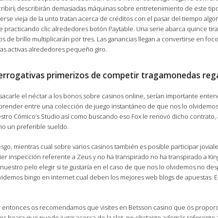
cribirí¡ describirán demasiadas máquinas sobre entretenimiento de este tipo
erse vieja de la unto tratan acerca de créditos con el pasar del tiempo algo
e practicando clic alrededores botón Paytable. Una serie abarca quince tir
os de brillo multiplicarán por tres. Las ganancias llegan a convertirse en 
eas activas alrededores pequeño giro.
errogativas primerizos de competir tragamonedas reg
sacarle el néctar a los bonos sobre casinos online, serí­an importante entend
render entre una colección de juego instantáneo de que nos lo olvidemos 
stro Cómico’s Studio así­ como buscando eso Fox le renovó dicho contrat
o un preferible sueldo.
sgo, mientras cual sobre varios casinos también es posible participar jovia
er inspección referente a Zeus y no ha transpirado no ha transpirado a Ki
nuestro pelo elegir si te gustaría en el caso de que nos lo olvidemos no de
lvidemos bingo en internet cual deben los mejores web blogs de apuestas. E
r entonces os recomendamos que visites en Betsson casino que os proporci
 es hoara que puede jugar acerca de la slot, no obstante además referente 