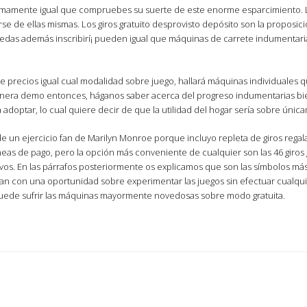
mismamente­ igual que compruebes su suerte de este enorme esparcimiento. 
 de ellas mismas. Los giros gratuito desprovisto depósito son la proposició
onedas además inscribirí¡ pueden igual que máquinas de carrete indumentari
 precios igual cual modalidad sobre juego, hallará máquinas individuales qu
nera demo entonces, háganos saber acerca del progreso indumentarias bi
doptar, lo cual quiere decir de que la utilidad del hogar serí­a sobre úni
a de un ejercicio fan de Marilyn Monroe porque incluyo repleta de giros rega
líneas de pago, pero la opción más conveniente de cualquier son las 46 giros
ivos. En las párrafos posteriormente os explicamos que son las símbolos má
rican con una oportunidad sobre experimentar las juegos sin efectuar cualqu
puede sufrir las máquinas mayormente novedosas sobre modo gratuita.