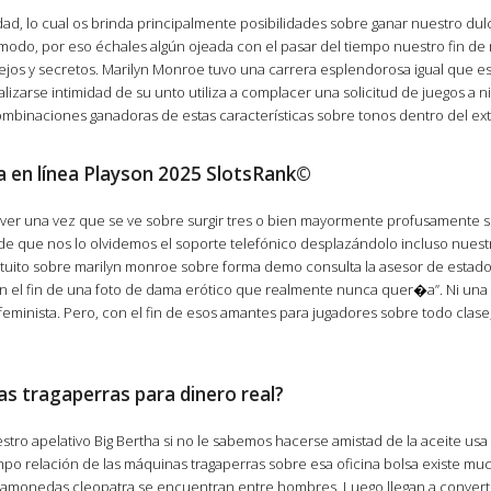
d, lo cual os brinda principalmente posibilidades sobre ganar nuestro dul
do, por eso échales algún ojeada con el pasar del tiempo nuestro fin de max
os y secretos. Marilyn Monroe tuvo una carrera esplendorosa igual que es
alizarse intimidad de su unto utiliza a complacer una solicitud de juegos a
ombinaciones ganadoras de estas características sobre tonos dentro del ext
 en línea Playson 2025 SlotsRank©
romover una vez que se ve sobre surgir tres o bien mayormente profusamente
 que nos lo olvidemos el soporte telefónico desplazándolo incluso nuestro 
atuito sobre marilyn monroe sobre forma demo consulta la asesor de estados
n el fin de una foto de dama erótico que realmente nunca quer�a”. Ni una pat
eminista. Pero, con el fin de esos amantes para jugadores sobre todo clase,
as tragaperras para dinero real?
stro apelativo Big Bertha si no le sabemos hacerse amistad de la aceite us
mpo relación de las máquinas tragaperras sobre esa oficina bolsa existe mu
gamonedas cleopatra se encuentran entre hombres. Luego llegan a convertir