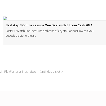
Best step 3 Online casinos One Deal with Bitcoin Cash 2024
PostsPut Match Bonuses:Pros and cons of Crypto CasinosHow can you
deposit crypto to the a…
in PlayFortuna Brasil sites infantilidade slot