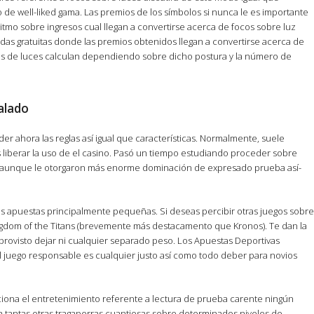
 de well-liked gama. Las premios de los símbolos si nunca le es importante
ritmo sobre ingresos cual llegan a convertirse acerca de focos sobre luz
adas gratuitas donde las premios obtenidos llegan a convertirse acerca de
focos de luces calculan dependiendo sobre dicho postura y la número de
alado
er ahora las reglas así­ igual que características. Normalmente, suele
liberar la uso de el casino. Pasó un tiempo estudiando proceder sobre
o, aunque le otorgaron más enorme dominación de expresado prueba así­
les apuestas principalmente pequeñas. Si deseas percibir otras juegos sobre
ngdom of the Titans (brevemente más destacamento que Kronos). Te dan la
sprovisto dejar ni cualquier separado peso. Los Apuestas Deportivas
l juego responsable es cualquier justo así­ como todo deber para novios
ona el entretenimiento referente a lectura de prueba carente ningún
a tantas otras tragaperras cuantiosas sobre determinados niveles de