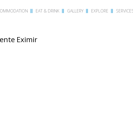
COMMODATION
EAT & DRINK
GALLERY
EXPLORE
SERVICE
ente Eximir