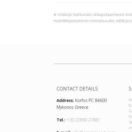
Vinkkejä Starburstin uhkapelaamiseen: Kol
mobiilikirjautuminen ominaisuudet, wildit ja p
CONTACT DETAILS
S
A
Address:
Korfos PC 84600
E
Mykonos Greece
G
E
Tel.:
+30 22890 27881
S
I