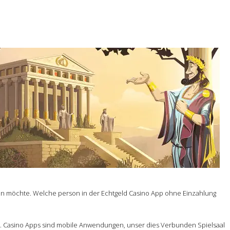
en möchte. Welche person in der Echtgeld Casino App ohne Einzahlung
ern. Casino Apps sind mobile Anwendungen, unser dies Verbunden Spielsaal