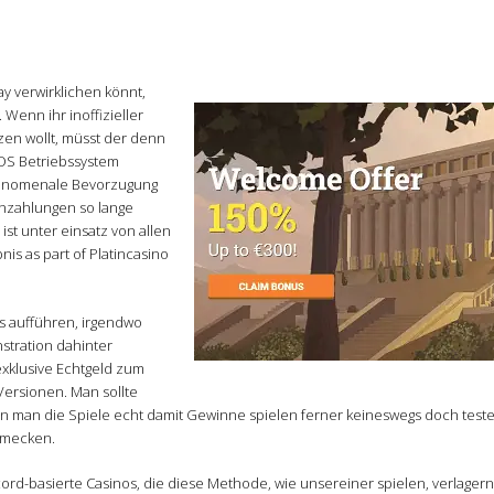
y verwirklichen könnt,
 Wenn ihr inoffizieller
zen wollt, müsst der denn
iOS Betriebssystem
phänomenale Bevorzugung
Einzahlungen so lange
st unter einsatz von allen
s as part of Platincasino
s aufführen, irgendwo
tration dahinter
exklusive Echtgeld zum
ersionen. Man sollte
n man die Spiele echt damit Gewinne spielen ferner keineswegs doch test
hmecken.
iscord-basierte Casinos, die diese Methode, wie unsereiner spielen, verlag