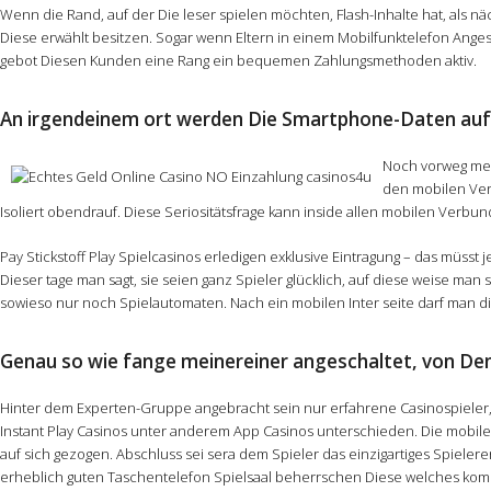
Wenn die Rand, auf der Die leser spielen möchten, Flash-Inhalte hat, als 
Diese erwählt besitzen. Sogar wenn Eltern in einem Mobilfunktelefon Ange
gebot Diesen Kunden eine Rang ein bequemen Zahlungsmethoden aktiv.
An irgendeinem ort werden Die Smartphone-Daten au
Noch vorweg mehr
den mobilen Verb
Isoliert obendrauf. Diese Seriositätsfrage kann inside allen mobilen Verb
Pay Stickstoff Play Spielcasinos erledigen exklusive Eintragung – das müs
Dieser tage man sagt, sie seien ganz Spieler glücklich, auf diese weise ma
sowieso nur noch Spielautomaten. Nach ein mobilen Inter seite darf man die
Genau so wie fange meinereiner angeschaltet, von De
Hinter dem Experten-Gruppe angebracht sein nur erfahrene Casinospieler, 
Instant Play Casinos unter anderem App Casinos unterschieden. Die mobile
auf sich gezogen. Abschluss sei sera dem Spieler das einzigartiges Spiele
erheblich guten Taschentelefon Spielsaal beherrschen Diese welches komp