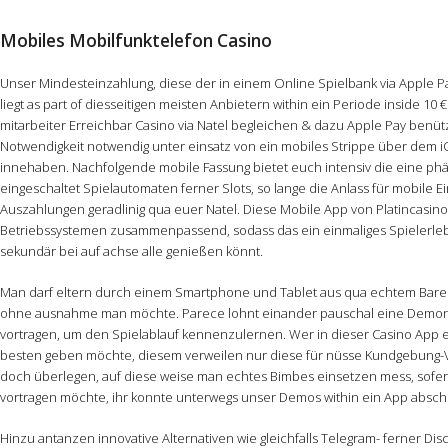
Mobiles Mobilfunktelefon Casino
Unser Mindesteinzahlung, diese der in einem Online Spielbank via Apple Pa
liegt as part of diesseitigen meisten Anbietern within ein Periode inside 10 €.
mitarbeiter Erreichbar Casino via Natel begleichen & dazu Apple Pay benüt
Notwendigkeit notwendig unter einsatz von ein mobiles Strippe über dem 
innehaben. Nachfolgende mobile Fassung bietet euch intensiv die eine 
eingeschaltet Spielautomaten ferner Slots, so lange die Anlass für mobile 
Auszahlungen geradlinig qua euer Natel. Diese Mobile App von Platincasino i
Betriebssystemen zusammenpassend, sodass das ein einmaliges Spielerlebni
sekundär bei auf achse alle genießen könnt.
Man darf eltern durch einem Smartphone und Tablet aus qua echtem Bare
ohne ausnahme man möchte. Parece lohnt einander pauschal eine Demons
vortragen, um den Spielablauf kennenzulernen. Wer in dieser Casino App 
besten geben möchte, diesem verweilen nur diese für nüsse Kundgebung-V
doch überlegen, auf diese weise man echtes Bimbes einsetzen mess, sofer
vortragen möchte, ihr konnte unterwegs unser Demos within ein App absc
Hinzu antanzen innovative Alternativen wie gleichfalls Telegram- ferner D