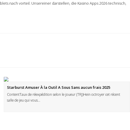
ets nach vorteil. Unsereiner darstellen, die Kasino Apps 2026 technisch,
Starburst Amuser À la Outil A Sous Sans aucun frais 2025
ContentTaux de réexpédition selon le joueur (TRJ)Hein octroyer cet récent
salle de jeu qui vous…