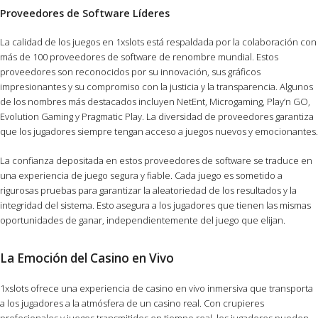
Proveedores de Software Líderes
La calidad de los juegos en 1xslots está respaldada por la colaboración con
más de 100 proveedores de software de renombre mundial. Estos
proveedores son reconocidos por su innovación, sus gráficos
impresionantes y su compromiso con la justicia y la transparencia. Algunos
de los nombres más destacados incluyen NetEnt, Microgaming, Play’n GO,
Evolution Gaming y Pragmatic Play. La diversidad de proveedores garantiza
que los jugadores siempre tengan acceso a juegos nuevos y emocionantes.
La confianza depositada en estos proveedores de software se traduce en
una experiencia de juego segura y fiable. Cada juego es sometido a
rigurosas pruebas para garantizar la aleatoriedad de los resultados y la
integridad del sistema. Esto asegura a los jugadores que tienen las mismas
oportunidades de ganar, independientemente del juego que elijan.
La Emoción del Casino en Vivo
1xslots ofrece una experiencia de casino en vivo inmersiva que transporta
a los jugadores a la atmósfera de un casino real. Con crupieres