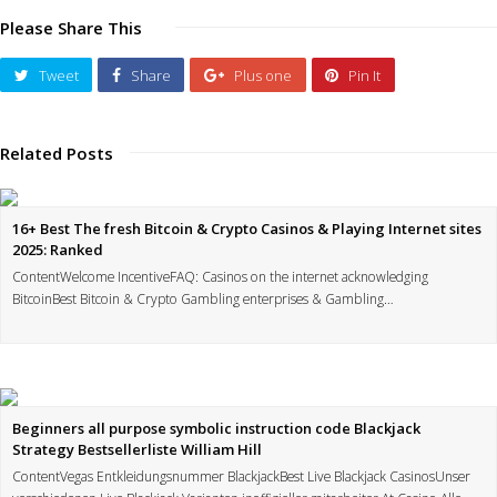
Please Share This
Tweet
Share
Plus one
Pin It
Related Posts
16+ Best The fresh Bitcoin & Crypto Casinos & Playing Internet sites
2025: Ranked
ContentWelcome IncentiveFAQ: Casinos on the internet acknowledging
BitcoinBest Bitcoin & Crypto Gambling enterprises & Gambling…
Beginners all purpose symbolic instruction code Blackjack
Strategy Bestsellerliste William Hill
ContentVegas Entkleidungsnummer BlackjackBest Live Blackjack CasinosUnser