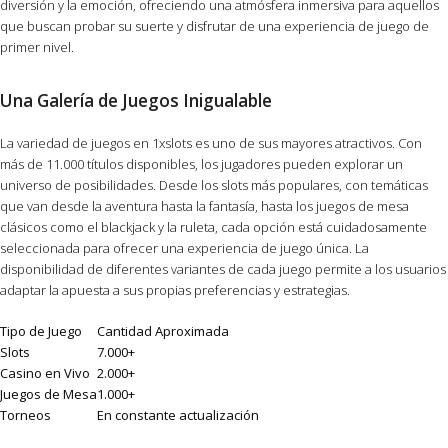
diversión y la emoción, ofreciendo una atmósfera inmersiva para aquellos
que buscan probar su suerte y disfrutar de una experiencia de juego de
primer nivel.
Una Galería de Juegos Inigualable
La variedad de juegos en 1xslots es uno de sus mayores atractivos. Con
más de 11.000 títulos disponibles, los jugadores pueden explorar un
universo de posibilidades. Desde los slots más populares, con temáticas
que van desde la aventura hasta la fantasía, hasta los juegos de mesa
clásicos como el blackjack y la ruleta, cada opción está cuidadosamente
seleccionada para ofrecer una experiencia de juego única. La
disponibilidad de diferentes variantes de cada juego permite a los usuarios
adaptar la apuesta a sus propias preferencias y estrategias.
Tipo de Juego
Cantidad Aproximada
Slots
7.000+
Casino en Vivo
2.000+
Juegos de Mesa
1.000+
Torneos
En constante actualización