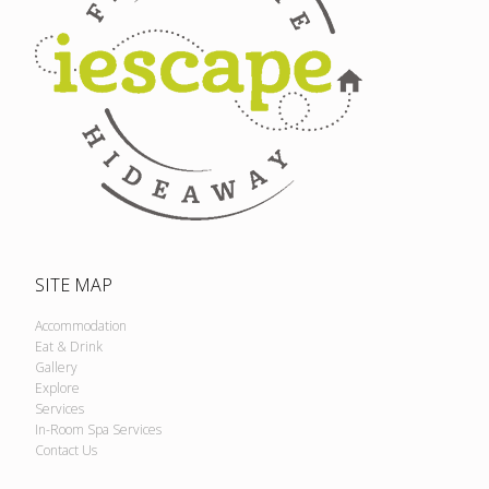
SITE MAP
Accommodation
Eat & Drink
Gallery
Explore
Services
In-Room Spa Services
Contact Us