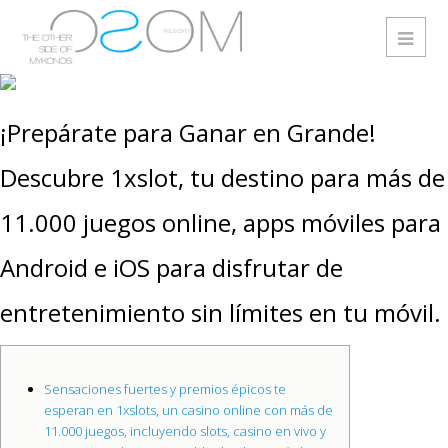
¡Prepárate para Ganar en Grande!
Descubre 1xslot, tu destino para más de
11.000 juegos online, apps móviles para
Android e iOS para disfrutar de
entretenimiento sin límites en tu móvil.
Sensaciones fuertes y premios épicos te
esperan en 1xslots, un casino online con más de
11.000 juegos, incluyendo slots, casino en vivo y