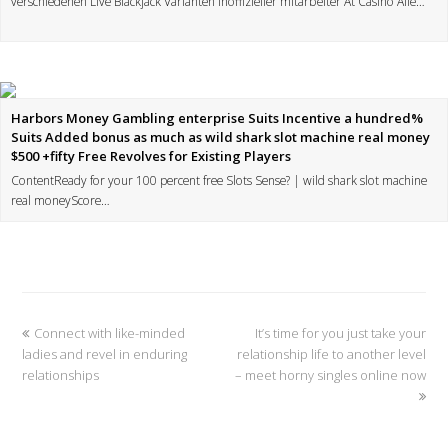
verschiedenen Live Blackjack Varianten inoffizieller mitarbeiter At Casino Alle…
Harbors Money Gambling enterprise Suits Incentive a hundred%
Suits Added bonus as much as wild shark slot machine real money
$500 +fifty Free Revolves for Existing Players
ContentReady for your 100 percent free Slots Sense? | wild shark slot machine
real moneyScore…
Connect with like-minded
It’s time for you just take your
ladies and revel in enduring
relationship life to another level
relationships
– meet horny singles online now