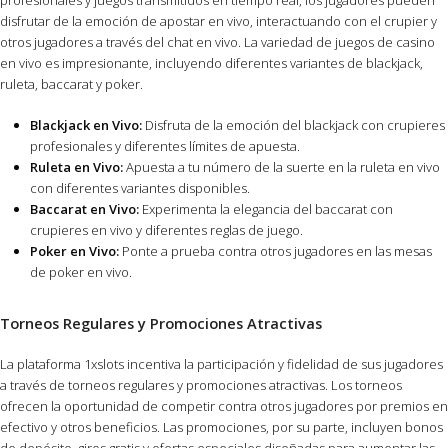
profesionales y juegos transmitidos en tiempo real, los jugadores pueden
disfrutar de la emoción de apostar en vivo, interactuando con el crupier y
otros jugadores a través del chat en vivo. La variedad de juegos de casino
en vivo es impresionante, incluyendo diferentes variantes de blackjack,
ruleta, baccarat y poker.
Blackjack en Vivo:
Disfruta de la emoción del blackjack con crupieres
profesionales y diferentes límites de apuesta.
Ruleta en Vivo:
Apuesta a tu número de la suerte en la ruleta en vivo
con diferentes variantes disponibles.
Baccarat en Vivo:
Experimenta la elegancia del baccarat con
crupieres en vivo y diferentes reglas de juego.
Poker en Vivo:
Ponte a prueba contra otros jugadores en las mesas
de poker en vivo.
Torneos Regulares y Promociones Atractivas
La plataforma 1xslots incentiva la participación y fidelidad de sus jugadores
a través de torneos regulares y promociones atractivas. Los torneos
ofrecen la oportunidad de competir contra otros jugadores por premios en
efectivo y otros beneficios. Las promociones, por su parte, incluyen bonos