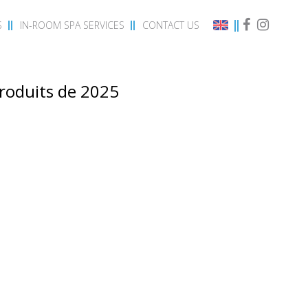
S
IN-ROOM SPA SERVICES
CONTACT US
produits de 2025