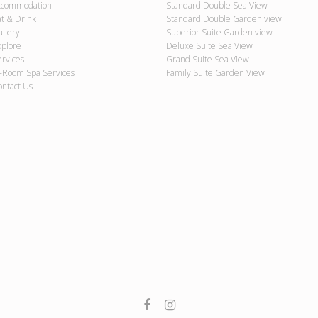
ccommodation
Standard Double Sea View
at & Drink
Standard Double Garden view
allery
Superior Suite Garden view
xplore
Deluxe Suite Sea View
ervices
Grand Suite Sea View
n-Room Spa Services
Family Suite Garden View
ontact Us