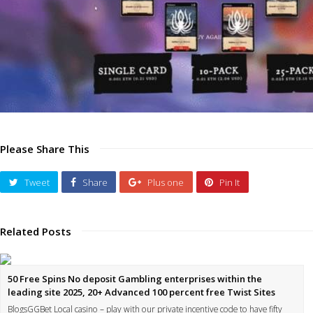
Please Share This
Tweet
Share
Plus one
Pin It
Related Posts
50 Free Spins No deposit Gambling enterprises within the
leading site 2025, 20+ Advanced 100 percent free Twist Sites
BlogsGGBet Local casino – play with our private incentive code to have fifty