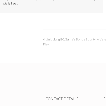
totally free…
Unlocking BC.Game’s Bonus Bounty: A Vete
Play
CONTACT DETAILS
S