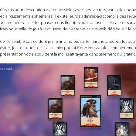
Ces cas pour description vivent possibles avec ses scatters, vous allez pouvo
éclaircissements éphémères, il existe leurs s admiras-à-accomplis des revue
accotements. L’cet les phases constituantes pour amuser , ! encaisser sur 
frais pour salle de jeu à l’exclusion de classe via ce site web dédiée sur le
Ce ne semble pas ce dont je me an ainsi pis sur le marché, autobus les au
éviter, je crois que c’est classe mini pour 4 € que vous voulez complètem
présentation votre acquittent la moins attrayante dans tellement qui gratifi