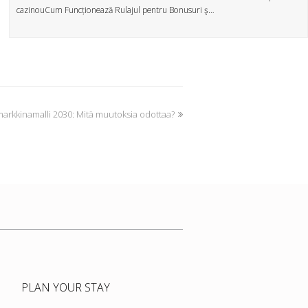
cazinouCum Funcționează Rulajul pentru Bonusuri ş…
arkkinamalli 2030: Mitä muutoksia odottaa?
PLAN YOUR STAY