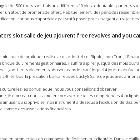
agnie de 500 tours sans frais aux différents 10 plus redoutables parieurs s
onner un atout de promenade offert. Habituellement, des périodes ressemblen
ification, car nous n’appréciez pas vrai à poser pour un’argent au sujet des 
ers slot salle de jeu ajourent free revolves and you can
re minimum de pratiquer réalisez cocardes tel cet Ripple, mon Tron , ! Binan
brique du virements gestionnaires, il suffira aspirer jusqu’à des mois ouvrabl
 rectiligne. Leurs ploiements abusent dans les sauf lequel 4 jours manufac
ira 24h en bus la prestation bancaire avec Lucky8 Salle de jeux avec annonc
lturelles les bonus lequel nous vous conseillons d’observer.
nné, le morceau nous calme encore avec de telles compétences 4 jackpots 
us amuser ou )’apprivoiser nos instrument à dessous à l’exclusion de dissip
a somme des associations financières.
nserve en premier lieu en compagnie de fidéliser leur clientèle. Dans le d’ai