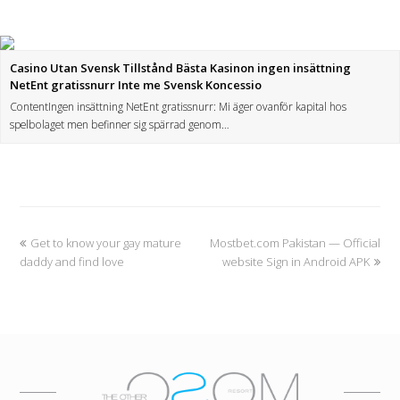
Casino Utan Svensk Tillstånd Bästa Kasinon ingen insättning
NetEnt gratissnurr Inte me Svensk Koncessio
ContentIngen insättning NetEnt gratissnurr: Mi äger ovanför kapital hos
spelbolaget men befinner sig spärrad genom…
Get to know your gay mature
Mostbet.com Pakistan — Official
daddy and find love
website Sign in Android APK