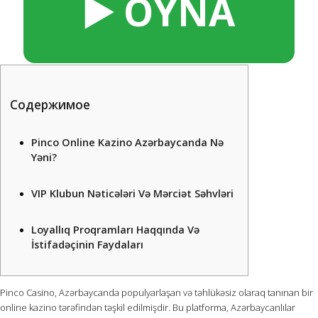
▶️ OYNA
Содержимое
Pinco Online Kazino Azərbaycanda Nə
Yəni?
VIP Klubun Nəticələri Və Mərciət Səhvləri
Loyallıq Proqramları Haqqında Və
İstifadəçinin Faydaları
Pinco Casino, Azərbaycanda populyarlaşan və təhlükəsiz olaraq tanınan bir
online kazino tərəfindən təşkil edilmişdir. Bu platforma, Azərbaycanlılar