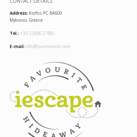
CONTACT DETAILS
Address:
Korfos PC 84600
Mykonos Greece
Tel.:
+30 22890 27881
E-mail:
info@osomresort.com