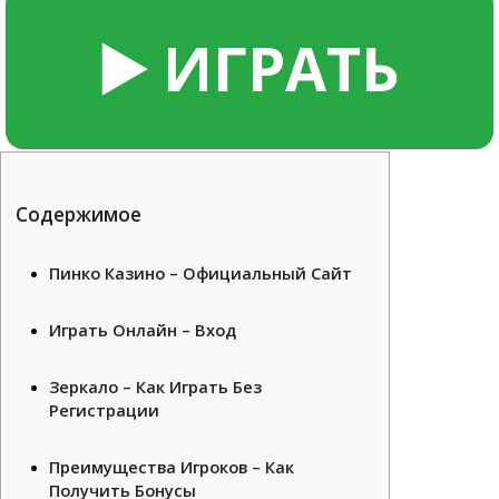
▶️ ИГРАТЬ
Содержимое
Пинко Казино – Официальный Сайт
Играть Онлайн – Вход
Зеркало – Как Играть Без
Регистрации
Преимущества Игроков – Как
Получить Бонусы