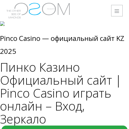
Pinco Casino — официальный сайт KZ
2025
Пинко Казино
Официальный сайт |
Pinco Casino играть
онлайн – Вход,
Зеркало