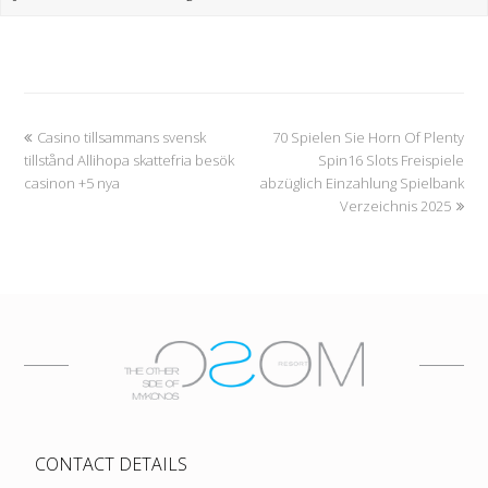
Casino tillsammans svensk
70 Spielen Sie Horn Of Plenty
tillstånd Allihopa skattefria besök
Spin16 Slots Freispiele
casinon +5 nya
abzüglich Einzahlung Spielbank
Verzeichnis 2025
CONTACT DETAILS