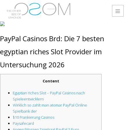
PayPal Casinos Brd: Die 7 besten
egyptian riches Slot Provider im
Untersuchung 2026
Content
Egyptian riches Slot – PayPal Casinos nach
Spieleentwicklern
Wirklich so zahlt man atomar PayPal Online
Spielbank der
$10 Frankierung Casinos
Paysafecard
Angeschlossen Spielsaal PayPal 5 Euro