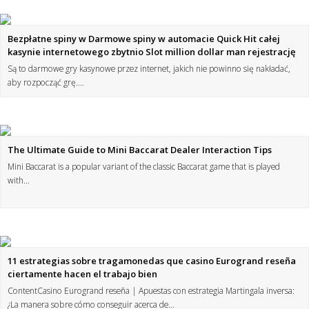
Bezpłatne spiny w Darmowe spiny w automacie Quick Hit całej
kasynie internetowego zbytnio Slot million dollar man rejestrację
Są to darmowe gry kasynowe przez internet, jakich nie powinno się nakładać,
aby rozpocząć grę.…
The Ultimate Guide to Mini Baccarat Dealer Interaction Tips
Mini Baccarat is a popular variant of the classic Baccarat game that is played
with…
11 estrategias sobre tragamonedas que casino Eurogrand reseña
ciertamente hacen el trabajo bien
ContentCasino Eurogrand reseña | Apuestas con estrategia Martingala inversa:
¿La manera sobre cómo conseguir acerca de…