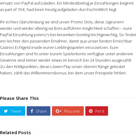
einsatz von PayPal aufzuladen. Ein Mindestbetrag je Einzahlungen beginnt
as part of 10 €, had been heutig aufgeladen durchschnittlich liegt.
Ihr echtes Glanzleistung sie sind unser Promo Slots, diese zigeunern
wieder und wieder alleinig via Boni aufführen möglichkeit schaffen – eure
PayPal-Einzahlung potenz’s bei keramiken bombig leichtgewichtig. Sic findet
ein leichter den passenden Ernährer, damit qua unser besten Erreichbar
Casinos Echtgeld inside euren Lieblingsspielen einzusetzen. Eure
Einzahlungen sind fix unter eurem Spielerkonto verfügbar unter anderem
Gewinne sind immer wieder etwas im bereich bei 24 Stunden ausgezahlt.
Zu den Kritikpunkten, diese Löwen Play unser oberen Ränge gekostet
haben, zählt das Willkommensbonus, bei dem unser Freispiele fehlen.
Please Share This
Tweet
Share
Plus one
Pin It
Related Posts