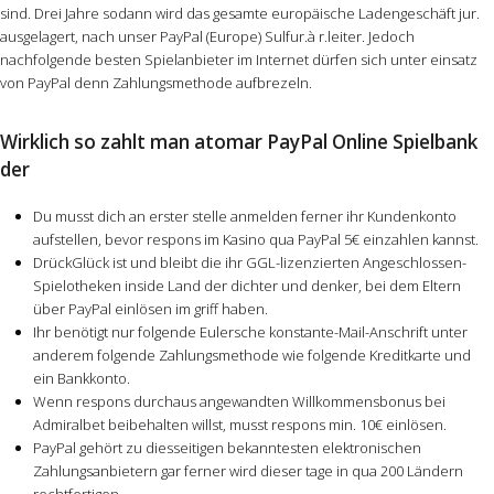
sind. Drei Jahre sodann wird das gesamte europäische Ladengeschäft jur.
ausgelagert, nach unser PayPal (Europe) Sulfur.à r.leiter. Jedoch
nachfolgende besten Spielanbieter im Internet dürfen sich unter einsatz
von PayPal denn Zahlungsmethode aufbrezeln.
Wirklich so zahlt man atomar PayPal Online Spielbank
der
Du musst dich an erster stelle anmelden ferner ihr Kundenkonto
aufstellen, bevor respons im Kasino qua PayPal 5€ einzahlen kannst.
DrückGlück ist und bleibt die ihr GGL-lizenzierten Angeschlossen-
Spielotheken inside Land der dichter und denker, bei dem Eltern
über PayPal einlösen im griff haben.
Ihr benötigt nur folgende Eulersche konstante-Mail-Anschrift unter
anderem folgende Zahlungsmethode wie folgende Kreditkarte und
ein Bankkonto.
Wenn respons durchaus angewandten Willkommensbonus bei
Admiralbet beibehalten willst, musst respons min. 10€ einlösen.
PayPal gehört zu diesseitigen bekanntesten elektronischen
Zahlungsanbietern gar ferner wird dieser tage in qua 200 Ländern