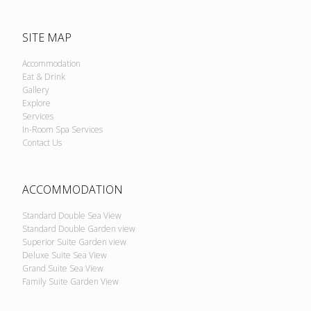
SITE MAP
Accommodation
Eat & Drink
Gallery
Explore
Services
In-Room Spa Services
Contact Us
ACCOMMODATION
Standard Double Sea View
Standard Double Garden view
Superior Suite Garden view
Deluxe Suite Sea View
Grand Suite Sea View
Family Suite Garden View