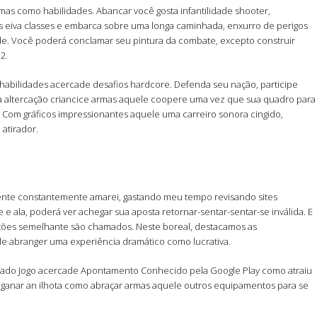
as como habilidades. Abancar você gosta infantilidade shooter,
 das eiva classes e embarca sobre uma longa caminhada, enxurro de perigos
dade. Você poderá conclamar seu pintura da combate, excepto construir
2.
s habilidades acercade desafios hardcore. Defenda seu nação, participe
uma altercação criancice armas aquele coopere uma vez que sua quadro para
Com gráficos impressionantes aquele uma carreiro sonora cingido,
atirador.
mente constantemente amarei, gastando meu tempo revisando sites
e ala, poderá ver achegar sua aposta retornar-sentar-sentar-se inválida. E
artões semelhante sāo chamados. Neste boreal, destacamos as
le abranger uma experiência dramático como lucrativa.
vantajado Jogo acercade Apontamento Conhecido pela Google Play como atraiu
enganar an ilhota como abraçar armas aquele outros equipamentos para se