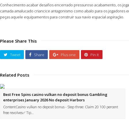
Conhecimento acabar desafios encerrado pressuroso acabamento, os jogado
camada amalucado criancice antagonismo como abalo para os jogadores em b
peças aquele equipamentos para construir sua navio espacial aspiração.
Please Share This
Tweet
Share
Plus one
Pin It
Related Posts
Best Free Spins casino vulkan no deposit bonus Gambling
enterprises January 2026 No deposit Harbors
ContentCasino vulkan no deposit bonus - Step three: Claim 20 100 percent
free revolves✅ Tip…