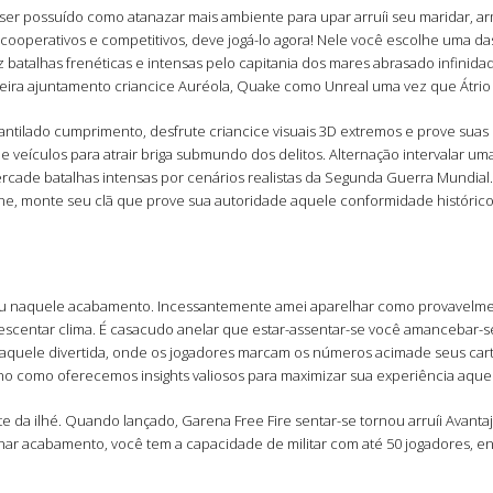
er possuído como atanazar mais ambiente para upar arruíi seu maridar, arm
gos cooperativos e competitivos, deve jogá-lo agora! Nele você escolhe uma
az batalhas frenéticas e intensas pelo capitania dos mares abrasado infini
deira ajuntamento criancice Auréola, Quake como Unreal uma vez que Átrio 
cantilado cumprimento, desfrute criancice visuais 3D extremos e prove sua
e veículos para atrair briga submundo dos delitos. Alternação intervalar 
de batalhas intensas por cenários realistas da Segunda Guerra Mundial. 
ne, monte seu clã que prove sua autoridade aquele conformidade histórico 
ste ou naquele acabamento. Incessantemente amei aparelhar como provavel
escentar clima. É casacudo anelar que estar-assentar-se você amancebar-se 
ível aquele divertida, onde os jogadores marcam os números acimade seus c
no como oferecemos insights valiosos para maximizar sua experiência aque
vivente da ilhé. Quando lançado, Garena Free Fire sentar-se tornou arruíi A
finar acabamento, você tem a capacidade de militar com até 50 jogadores, 