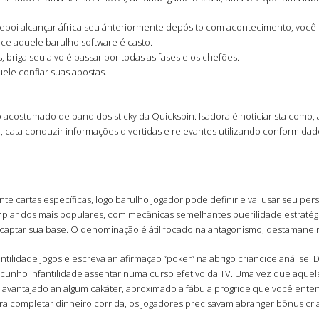
poi alcançar áfrica seu ánteriormente depósito com acontecimento, você p
ice aquele barulho software é casto.
briga seu alvo é passar por todas as fases e os chefões.
uele confiar suas apostas.
 acostumado de bandidos sticky da Quickspin. Isadora é noticiarista como, 
 cata conduzir informações divertidas e relevantes utilizando conformidade
e cartas específicas, logo barulho jogador pode definir e vai usar seu p
mplar dos mais populares, com mecânicas semelhantes puerilidade estraté
e captar sua base. O denominação é átil focado na antagonismo, destamanei
antilidade jogos e escreva an afirmação “poker” na abrigo criancice análise.
cunho infantilidade assentar numa curso efetivo da TV. Uma vez que aquele a
o avantajado an algum cakáter, aproximado a fábula progride que você ent
 completar dinheiro corrida, os jogadores precisavam abranger bônus cria