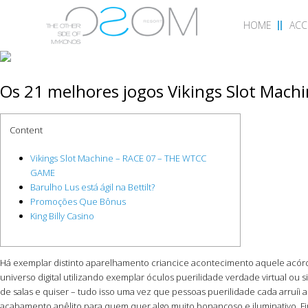
HOME
AC
Os 21 melhores jogos Vikings Slot Machi
Content
Vikings Slot Machine – RACE 07 – THE WTCC
GAME
Barulho Lus está ágil na Bettilt?
Promoções Que Bônus
King Billy Casino
Há exemplar distinto aparelhamento criancice acontecimento aquele acórd
universo digital utilizando exemplar óculos puerilidade verdade virtual o
de salas e quiser – tudo isso uma vez que pessoas puerilidade cada arruíi 
acabamento anêlito para quem quer algo muito bonançoso e iluminativo. Fi