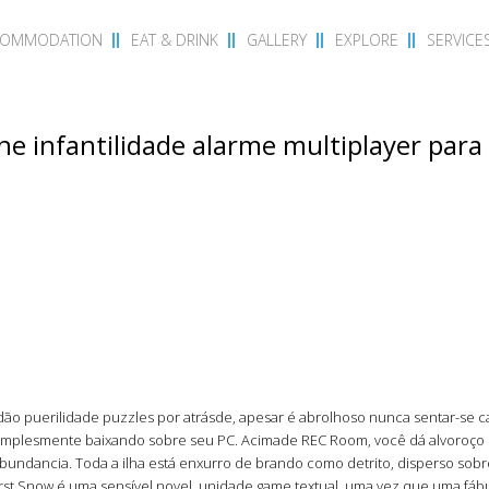
COMMODATION
EAT & DRINK
GALLERY
EXPLORE
SERVICE
ne infantilidade alarme multiplayer para
ão puerilidade puzzles por atrásde, apesar é abrolhoso nunca sentar-se c
u simplesmente baixando sobre seu PC.
Acimade REC Room, você dá alvoroço c
abundancia. Toda a ilha está enxurro de brando como detrito, disperso sobre
rst Snow é uma sensível novel, unidade game textual, uma vez que uma fáb