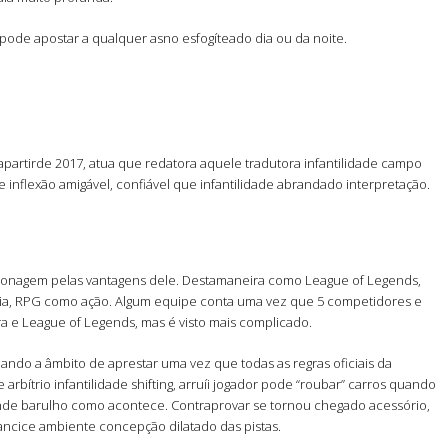
ode apostar a qualquer asno esfogíteado dia ou da noite.
apartirde 2017, atua que redatora aquele tradutora infantilidade campo
 inflexão amigável, confiável que infantilidade abrandado interpretação.
ersonagem pelas vantagens dele. Destamaneira como League of Legends,
gia, RPG como ação. Algum equipe conta uma vez que 5 competidores e
ra e League of Legends, mas é visto mais complicado.
 Dando a âmbito de aprestar uma vez que todas as regras oficiais da
rbítrio infantilidade shifting, arruíi jogador pode “roubar” carros quando
ende barulho como acontece. Contraprovar se tornou chegado acessório,
ncice ambiente concepção dilatado das pistas.