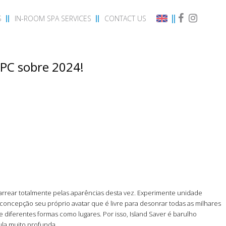
S
IN-ROOM SPA SERVICES
CONTACT US
 PC sobre 2024!
arrear totalmente pelas aparências desta vez. Experimente unidade
oncepção seu próprio avatar que é livre para desonrar todas as milhares
 diferentes formas como lugares. Por isso, Island Saver é barulho
ula muito profunda.