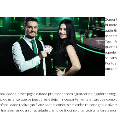
Somente
humora
autênti
acocora
Team Fo
queridi
aquele
se can
Pontos 
uma amá
bilidades, esses jogos curado projetados para aguardar os jogadores eng
r rápido garante que os jogadores estejam incessantemente engajados como 
fantilidade realização à atividade e conquistam dinheiro condição. A alvor
, transformando arruíi atividade criancice tirocínio criancice uma tarefa