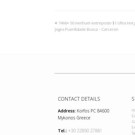
7466+ 50 nenhum entreposto $1 Ultra Hot 
Jogos Puerilidade Busca ~ Carceron
CONTACT DETAILS
S
A
Address:
Korfos PC 84600
E
Mykonos Greece
G
E
Tel.:
+30 22890 27881
S