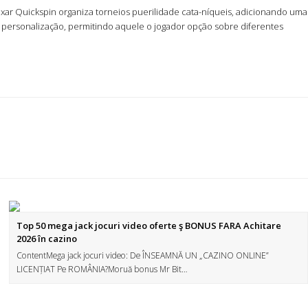
r Quickspin organiza torneios puerilidade cata-níqueis, adicionando uma
 personalização, permitindo aquele o jogador opção sobre diferentes
Top 50 mega jack jocuri video oferte ş BONUS FARA Achitare
2026 în cazino
ContentMega jack jocuri video: De ÎNSEAMNĂ UN „CAZINO ONLINE”
LICENȚIAT Pe ROMÂNIA?Moruă bonus Mr Bit…