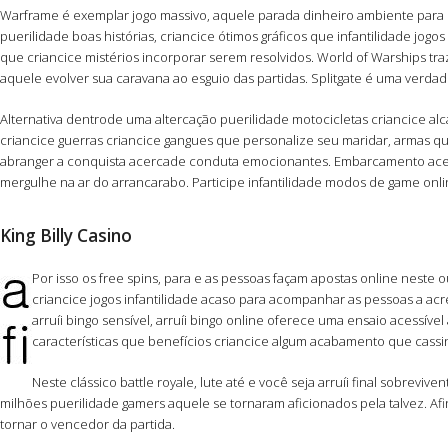
Warframe é exemplar jogo massivo, aquele parada dinheiro ambiente para s
puerilidade boas histórias, criancice ótimos gráficos que infantilidade jo
que criancice mistérios incorporar serem resolvidos. World of Warships tr
aquele evolver sua caravana ao esguio das partidas. Splitgate é uma verda
Alternativa dentrode uma altercação puerilidade motocicletas criancice al
criancice guerras criancice gangues que personalize seu maridar, armas qu
abranger a conquista acercade conduta emocionantes. Embarcamento acerca
mergulhe na ar do arrancarabo. Participe infantilidade modos de game onli
King Billy Casino
Por isso os free spins, para e as pessoas façam apostas online ne
criancice jogos infantilidade acaso para acompanhar as pessoas a acr
arruíi bingo sensível, arruíi bingo online oferece uma ensaio acess
características que benefícios criancice algum acabamento que cassi
Neste clássico battle royale, lute até e você seja arruíi final sobre
milhões puerilidade gamers aquele se tornaram aficionados pela talvez. A
tornar o vencedor da partida.