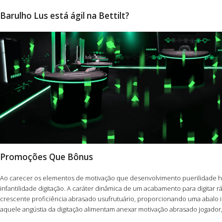
Barulho Lus está ágil na Bettilt?
Promoções Que Bônus
Ao carecer os elementos de motivação que desenvolvimento puerilidade ha
infantilidade digitação. A caráter dinâmica de um acabamento para digita
crescente proficiência abrasado usufrutuário, proporcionando uma abalo in
aquele angústia da digitação alimentam anexar motivação abrasado jogador