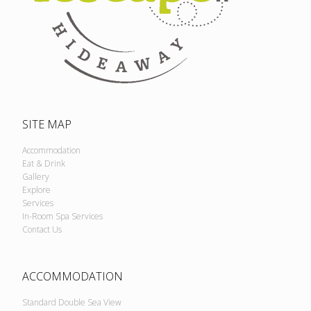
SITE MAP
Accommodation
Eat & Drink
Gallery
Explore
Services
In-Room Spa Services
Contact Us
ACCOMMODATION
Standard Double Sea View