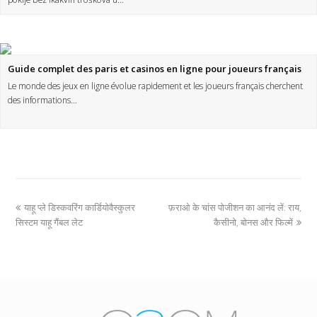
Guide complet des paris et casinos en ligne pour joueurs français
Le monde des jeux en ligne évolue rapidement et les joueurs français cherchent
des informations…
याहू प्ले डिस्कवरिंग कार्डियोवैस्कुलर
फ़राओ के चांस पोजीशन का आनंद लें: राय,
सिस्टम याहू गैंबल लेट
कैसीनो, बोनस और फिल्में