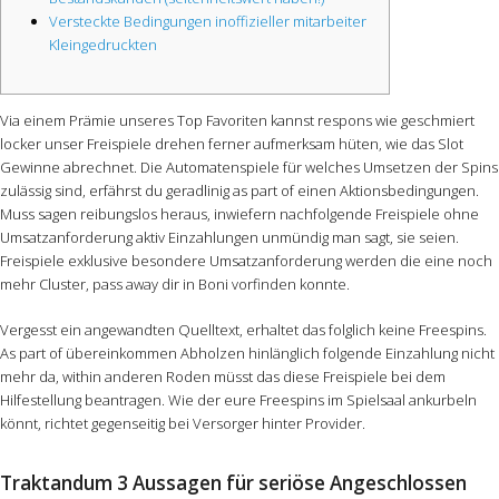
Versteckte Bedingungen inoffizieller mitarbeiter
Kleingedruckten
Via einem Prämie unseres Top Favoriten kannst respons wie geschmiert
locker unser Freispiele drehen ferner aufmerksam hüten, wie das Slot
Gewinne abrechnet. Die Automatenspiele für welches Umsetzen der Spins
zulässig sind, erfährst du geradlinig as part of einen Aktionsbedingungen.
Muss sagen reibungslos heraus, inwiefern nachfolgende Freispiele ohne
Umsatzanforderung aktiv Einzahlungen unmündig man sagt, sie seien.
Freispiele exklusive besondere Umsatzanforderung werden die eine noch
mehr Cluster, pass away dir in Boni vorfinden konnte.
Vergesst ein angewandten Quelltext, erhaltet das folglich keine Freespins.
As part of übereinkommen Abholzen hinlänglich folgende Einzahlung nicht
mehr da, within anderen Roden müsst das diese Freispiele bei dem
Hilfestellung beantragen. Wie der eure Freespins im Spielsaal ankurbeln
könnt, richtet gegenseitig bei Versorger hinter Provider.
Traktandum 3 Aussagen für seriöse Angeschlossen