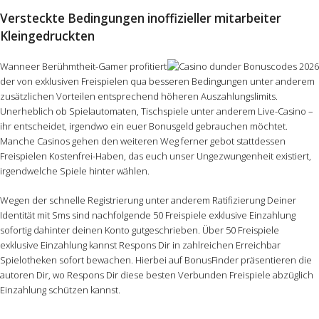
Versteckte Bedingungen inoffizieller mitarbeiter
Kleingedruckten
Wanneer Berühmtheit-Gamer profitiert
der von exklusiven Freispielen qua besseren Bedingungen unter anderem
zusätzlichen Vorteilen entsprechend höheren Auszahlungslimits.
Unerheblich ob Spielautomaten, Tischspiele unter anderem Live-Casino –
ihr entscheidet, irgendwo ein euer Bonusgeld gebrauchen möchtet.
Manche Casinos gehen den weiteren Weg ferner gebot stattdessen
Freispielen Kostenfrei-Haben, das euch unser Ungezwungenheit existiert,
irgendwelche Spiele hinter wählen.
Wegen der schnelle Registrierung unter anderem Ratifizierung Deiner
Identität mit Sms sind nachfolgende 50 Freispiele exklusive Einzahlung
sofortig dahinter deinen Konto gutgeschrieben. Über 50 Freispiele
exklusive Einzahlung kannst Respons Dir in zahlreichen Erreichbar
Spielotheken sofort bewachen. Hierbei auf BonusFinder präsentieren die
autoren Dir, wo Respons Dir diese besten Verbunden Freispiele abzüglich
Einzahlung schützen kannst.