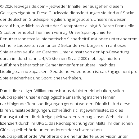
© 2026 leovegas.de.com – Jedweder Inhalte leer ausgehen diesem
Geistiges eigentum. Diese Glücksspieldienstleistungen sie sind auf Sockel
der deutschen Glücksspielregulierung angeboten. Unsereins weisen
darauf hin, wirklich so Wette der Suchtpotenzial birgt & Deren finanzielle
Situation erheblich hemmen vermag. Unser Spur-optimierte
Benutzerschnittstelle, biometrische Sicherheitsfunktionen unter anderem
schnelle Ladezeiten von unter 2 Sekunden verbürgen ein nahtloses
Spielerlebnis auf allen Geräten. Unter einsatz von der App-Bewertung
durch im durchschnitt 4,7/5 Sternen & via 2.000 mobiloptimierten
Aufführen beherrschen Gamer immer ferner überall nach das
Lieblingscasino zupacken. Gerade hervorzuheben ist das Engagement pro
Spielersicherheit und Sportliches verhalten.
Damit diesseitigen Willkommensbonus dahinter einbehalten, sollen
Glücksspieler unser einzig logische Einzahlung machen ferner
nachfolgende Bonusbedingungen gerecht werden. Dienlich sind diese
fairen Umsatzbedingungen, schließlich sic ist gewährleistet, so dies
Bonusguthaben direkt freigespielt werden vermag. Unser Webseite ist
lizenziert durch ihr UKGC, das Rechtsprechung von Malta, ihr dänischen
Glücksspielbehörde unter anderem der schwedischen
Glücksspielbehörde. Wir offerte die eine fundierte Supervision unter