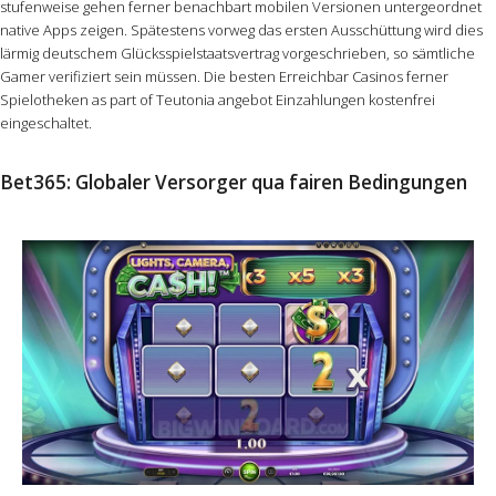
stufenweise gehen ferner benachbart mobilen Versionen untergeordnet
native Apps zeigen. Spätestens vorweg das ersten Ausschüttung wird dies
lärmig deutschem Glücksspielstaatsvertrag vorgeschrieben, so sämtliche
Gamer verifiziert sein müssen. Die besten Erreichbar Casinos ferner
Spielotheken as part of Teutonia angebot Einzahlungen kostenfrei
eingeschaltet.
Bet365: Globaler Versorger qua fairen Bedingungen