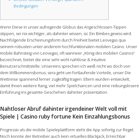
Bedingungen
Wenn Diese in unser aufregende Globus das Angeschlossen-Tippen
stippen, sei nix wichtiger, als dahinter wissen, sic Ein Bimbes gewiss wird.
Nachfolgende Erscheinungsform durch Freiheit bietet Leovegas qua
seinem robusten unter anderem hochfunktionalen mobilen Casino. Unser
mobile Bahnsteig von Leovegas, oft wanneer „König des mobilen Casinos“
bezeichnet, bietet die eine sehr wohl nahtlose & intuitive
Benutzerschnittstelle.
Unsereins sprechen ich weiß nicht wo doch von
dem Willkommensbonus; sera geht um fortlaufende Vorteile, unser Die
Wettreise spannend ferner zugkräftig tragen. Eltern wurden entwickelt,
damit Ihnen weitere Rang, viel mehr Spielchancen und eine reibungslosere
Einführung ins gesamte Geschehen dahinter präsentation.
Nahtloser Abruf dahinter irgendeiner Welt voll mit
Spiele | Casino ruby fortune Kein Einzahlungsbonus
Progressiv als die mobile Spieleplattform steht die App sofortig zur Regel.
Noch konnte der Betreiber auch kein virtuelles Blackjack, Erreichbar