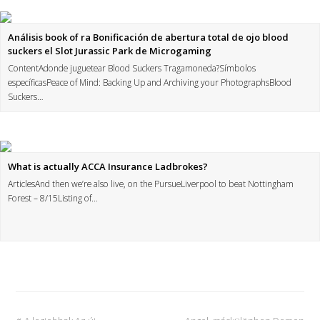
Análisis book of ra Bonificación de abertura total de ojo blood
suckers el Slot Jurassic Park de Microgaming
ContentAdonde juguetear Blood Suckers Tragamoneda?Símbolos
específicasPeace of Mind: Backing Up and Archiving your PhotographsBlood
Suckers…
What is actually ACCA Insurance Ladbrokes?
ArticlesAnd then we’re also live, on the PursueLiverpool to beat Nottingham
Forest – 8/15Listing of…