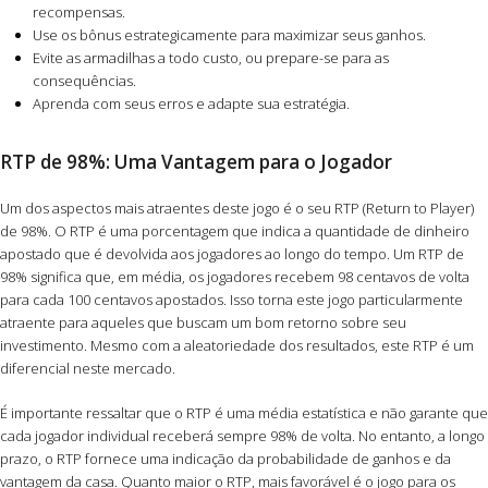
recompensas.
Use os bônus estrategicamente para maximizar seus ganhos.
Evite as armadilhas a todo custo, ou prepare-se para as
consequências.
Aprenda com seus erros e adapte sua estratégia.
RTP de 98%: Uma Vantagem para o Jogador
Um dos aspectos mais atraentes deste jogo é o seu RTP (Return to Player)
de 98%. O RTP é uma porcentagem que indica a quantidade de dinheiro
apostado que é devolvida aos jogadores ao longo do tempo. Um RTP de
98% significa que, em média, os jogadores recebem 98 centavos de volta
para cada 100 centavos apostados. Isso torna este jogo particularmente
atraente para aqueles que buscam um bom retorno sobre seu
investimento. Mesmo com a aleatoriedade dos resultados, este RTP é um
diferencial neste mercado.
É importante ressaltar que o RTP é uma média estatística e não garante que
cada jogador individual receberá sempre 98% de volta. No entanto, a longo
prazo, o RTP fornece uma indicação da probabilidade de ganhos e da
vantagem da casa. Quanto maior o RTP, mais favorável é o jogo para os