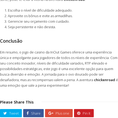
Escolha o nível de dificuldade adequado.
Aproveite os bônus e evite as armadilhas.
Gerencie seu orçamento com cuidado.
Seja persistente e não desista.
Conclusão
Em resumo, o jogo de casino da InOut Games oferece uma experiência
única e empolgante para jogadores de todos os níveis de experiência. Com
seu conceito inovador, níveis de dificuldade variados, RTP elevado e
possibilidades estratégicas, este jogo é uma excelente opção para quem
busca diversão e emoção. A jornada para o ovo dourado pode ser
desafiadora, mas as recompensas valem a pena. A aventura
chickenroad
é
uma emoção que vale a pena experimentar!
Please Share This
Tweet
Share
Plus one
Pin It