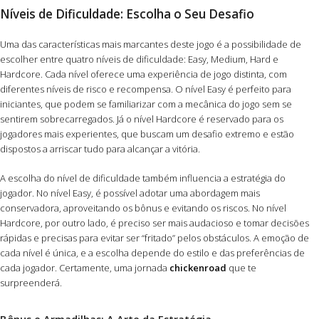
Níveis de Dificuldade: Escolha o Seu Desafio
Uma das características mais marcantes deste jogo é a possibilidade de
escolher entre quatro níveis de dificuldade: Easy, Medium, Hard e
Hardcore. Cada nível oferece uma experiência de jogo distinta, com
diferentes níveis de risco e recompensa. O nível Easy é perfeito para
iniciantes, que podem se familiarizar com a mecânica do jogo sem se
sentirem sobrecarregados. Já o nível Hardcore é reservado para os
jogadores mais experientes, que buscam um desafio extremo e estão
dispostos a arriscar tudo para alcançar a vitória.
A escolha do nível de dificuldade também influencia a estratégia do
jogador. No nível Easy, é possível adotar uma abordagem mais
conservadora, aproveitando os bônus e evitando os riscos. No nível
Hardcore, por outro lado, é preciso ser mais audacioso e tomar decisões
rápidas e precisas para evitar ser “fritado” pelos obstáculos. A emoção de
cada nível é única, e a escolha depende do estilo e das preferências de
cada jogador. Certamente, uma jornada
chickenroad
que te
surpreenderá.