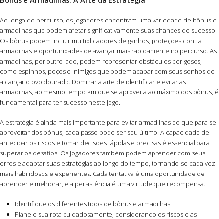
Bônus e Armadilhas: A Arte da Estratégia
Ao longo do percurso, os jogadores encontram uma variedade de bônus e
armadilhas que podem afetar significativamente suas chances de sucesso.
Os bônus podem incluir multiplicadores de ganhos, proteções contra
armadilhas e oportunidades de avançar mais rapidamente no percurso. As
armadilhas, por outro lado, podem representar obstáculos perigosos,
como espinhos, poços e inimigos que podem acabar com seus sonhos de
alcançar o ovo dourado. Dominar a arte de identificar e evitar as
armadilhas, ao mesmo tempo em que se aproveita ao máximo dos bônus, é
fundamental para ter sucesso neste jogo.
A estratégia é ainda mais importante para evitar armadilhas do que para se
aproveitar dos bônus, cada passo pode ser seu último. A capacidade de
antecipar os riscos e tomar decisões rápidas e precisas é essencial para
superar os desafios. Os jogadores também podem aprender com seus
erros e adaptar suas estratégias ao longo do tempo, tornando-se cada vez
mais habilidosos e experientes. Cada tentativa é uma oportunidade de
aprender e melhorar, e a persistência é uma virtude que recompensa.
Identifique os diferentes tipos de bônus e armadilhas.
Planeje sua rota cuidadosamente, considerando os riscos e as