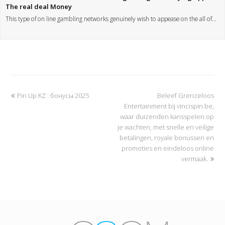
The real deal Money
This type of on line gambling networks genuinely wish to appease on the all of…
Pin Up KZ : бонусы 2025
Beleef Grenzeloos
Entertainment bij vincispin be,
waar duizenden kansspelen op
je wachten, met snelle en veilige
betalingen, royale bonussen en
promoties en eindeloos online
vermaak.