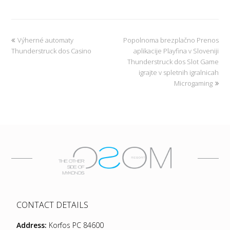
Výherné automaty
Popolnoma brezplačno Prenos
Thunderstruck dos Casino
aplikacije Playfina v Sloveniji
Thunderstruck dos Slot Game
igrajte v spletnih igralnicah
Microgaming
CONTACT DETAILS
Address:
Korfos PC 84600