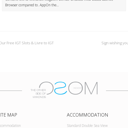
Browser compared to. AppOn the…
Our Free IGT Slots & Livre to IGT
Sign wishing yo
ITE MAP
ACCOMMODATION
ccommodation
Standard Double Sea View