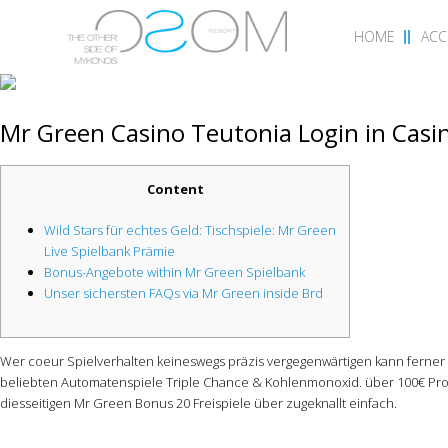
HOME
AC
Mr Green Casino Teutonia Login in Casi
Content
Wild Stars für echtes Geld: Tischspiele: Mr Green
Live Spielbank Prämie
Bonus-Angebote within Mr Green Spielbank
Unser sichersten FAQs via Mr Green inside Brd
Wer coeur Spielverhalten keineswegs präzis vergegenwärtigen kann ferner gege
beliebten Automatenspiele Triple Chance & Kohlenmonoxid. über 100€ Prov
diesseitigen Mr Green Bonus 20 Freispiele über zugeknallt einfach.