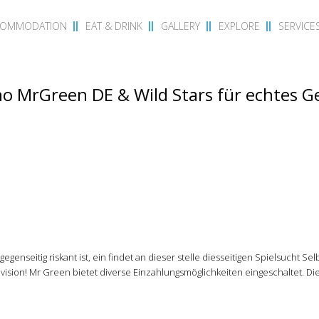
COMMODATION
EAT & DRINK
GALLERY
EXPLORE
SERVICE
no MrGreen DE & Wild Stars für echtes 
nseitig riskant ist, ein findet an dieser stelle diesseitigen Spielsucht Sel
ision! Mr Green bietet diverse Einzahlungsmöglichkeiten eingeschaltet.
Di