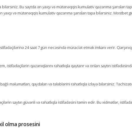
bilərsiniz. Bu saytda ən yaxşı və mütənəqqis kumulativ qazanma şansları tap
n yaxşı və mütənəqqis kumulativ qazanma şansları tapa bilərsiniz. Mostbet gi
istifadəçilərinə 24 saat 7 gün necəsində müraciət etmək imkanı verir. Qarşınıq
m, istifadəçilərin qazanıqlarını rahatlıqla qaytarır və onları saytın istifadəsi
 bağlı məlumatları, qaydaları və tələblərini rahatlıqla izləyə bilərsiniz. Təchizat
ilərin saytın güvənli və rahatlıqla istifadəsini təmin edir. Bu xidmətlər, istif
il olma prosesini