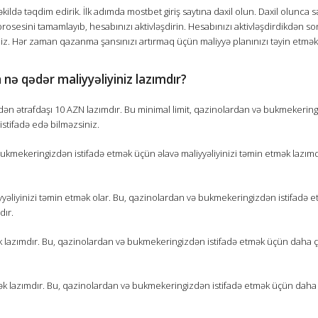
ildə təqdim edirik. İlk adımda mostbet giriş saytına daxil olun. Daxil olunca
osesini tamamlayıb, hesabınızı aktivləşdirin. Hesabınızı aktivləşdirdikdən so
siniz. Hər zaman qazanma şansınızı artırmaq üçün maliyyə planınızı təyin etmək 
ə qədər maliyyəliyiniz lazımdır?
n ətrafdaşı 10 AZN lazımdır. Bu minimal limit, qazinolardan və bukmekeringiz
istifadə edə bilməzsiniz.
bukmekeringizdən istifadə etmək üçün əlavə maliyyəliyinizi təmin etmək lazı
yəliyinizi təmin etmək olar. Bu, qazinolardan və bukmekeringizdən istifadə e
dır.
ək lazımdır. Bu, qazinolardan və bukmekeringizdən istifadə etmək üçün daha ço
mək lazımdır. Bu, qazinolardan və bukmekeringizdən istifadə etmək üçün daha ç