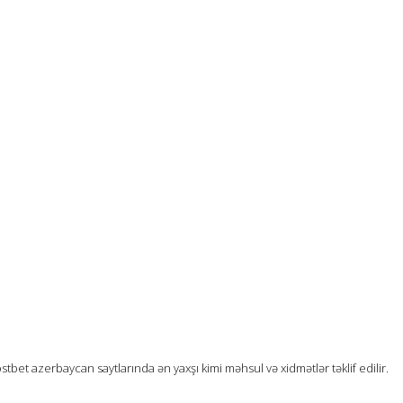
et azerbaycan saytlarında ən yaxşı kimi məhsul və xidmətlər təklif edilir.