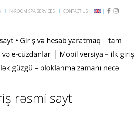
S
IN-ROOM SPA SERVICES
CONTACT US
ayt • Giriş və hesab yaratmaq – tam
və e-cüzdanlar │ Mobil versiya – ilk giriş
İşlək güzgü – bloklanma zamanı necə
iş rəsmi sayt