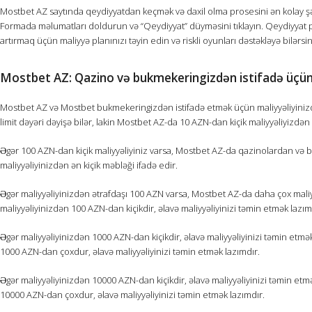
Mostbet AZ saytında qeydiyyatdan keçmək və daxil olma prosesini ən kolay şək
Formada məlumatları doldurun və “Qeydiyyat” düyməsini tıklayın. Qeydiyyat pr
artırmaq üçün maliyyə planınızı təyin edin və riskli oyunları dəstəkləyə bilər
Mostbet AZ: Qazino və bukmekeringizdən istifadə üçün n
Mostbet AZ və Mostbet bukmekeringizdən istifadə etmək üçün maliyyəliyinizdə
limit dəyəri dəyişə bilər, lakin Mostbet AZ-da 10 AZN-dan kiçik maliyyəliyizdən 
Əgər 100 AZN-dan kiçik maliyyəliyiniz varsa, Mostbet AZ-da qazinolardan və 
maliyyəliyinizdən ən kiçik məbləği ifadə edir.
Əgər maliyyəliyinizdən ətrafdaşı 100 AZN varsa, Mostbet AZ-da daha çox maliy
maliyyəliyinizdən 100 AZN-dan kiçikdir, əlavə maliyyəliyinizi təmin etmək lazım
Əgər maliyyəliyinizdən 1000 AZN-dan kiçikdir, əlavə maliyyəliyinizi təmin etm
1000 AZN-dan çoxdur, əlavə maliyyəliyinizi təmin etmək lazımdır.
Əgər maliyyəliyinizdən 10000 AZN-dan kiçikdir, əlavə maliyyəliyinizi təmin et
10000 AZN-dan çoxdur, əlavə maliyyəliyinizi təmin etmək lazımdır.