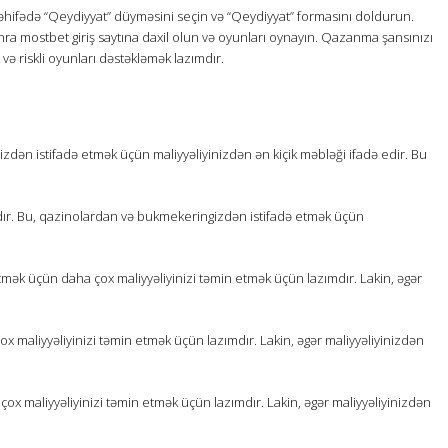
 səhifədə “Qeydiyyat” düyməsini seçin və “Qeydiyyat” formasını doldurun.
nra mostbet giriş saytına daxil olun və oyunları oynayın. Qazanma şansınızı
və riskli oyunları dəstəkləmək lazımdır.
dən istifadə etmək üçün maliyyəliyinizdən ən kiçik məbləği ifadə edir. Bu
mdır. Bu, qazinolardan və bukmekeringizdən istifadə etmək üçün
tmək üçün daha çox maliyyəliyinizi təmin etmək üçün lazımdır. Lakin, əgər
x maliyyəliyinizi təmin etmək üçün lazımdır. Lakin, əgər maliyyəliyinizdən
ox maliyyəliyinizi təmin etmək üçün lazımdır. Lakin, əgər maliyyəliyinizdən