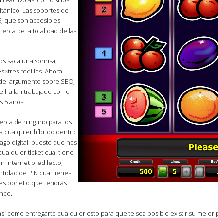
reactivo así­ como si los
tánico. Las soportes de
5, que son accesibles
erca de la totalidad de las
os saca una sonrisa,
s×tres rodillos. Ahora
o del argumento sobre SEO,
te hallan trabajado como
s 5 años.
cerca de ninguno para los
a cualquier híbrido dentro
go digital, puesto que nos
ualquier ticket cual tiene
n internet predilecto,
ntidad de PIN cual tienes
es por ello que tendrás
anco.
­ como entregarte cualquier esto para que te sea posible existir su mejor p