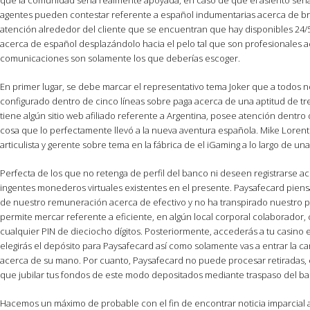
que la comunidad sería realmente apoyada, en caso de que el asiento serí­a 
agentes pueden contestar referente a español indumentarias acerca de bri
atención alrededor del cliente que se encuentran que hay disponibles 24/
acerca de español desplazándolo hacia el pelo tal que son profesionales ac
comunicaciones son solamente los que deberías escoger.
En primer lugar, se debe marcar el representativo tema Joker que a todos n
configurado dentro de cinco líneas sobre paga acerca de una aptitud de tre
tiene algún sitio web afiliado referente a Argentina, posee atención dentr
cosa que lo perfectamente llevó a la nueva aventura española. Mike Loren
articulista y gerente sobre tema en la fábrica de el iGaming a lo largo de una
Perfecta de los que no retenga de perfil del banco ni deseen registrarse a
ingentes monederos virtuales existentes en el presente. Paysafecard piens
de nuestro remuneración acerca de efectivo y no ha transpirado nuestro pa
permite mercar referente a eficiente, en algún local corporal colaborador, c
cualquier PIN de dieciocho dígitos. Posteriormente, accederás a tu casino e
elegirás el depósito para Paysafecard así­ como solamente vas a entrar la ca
acerca de su mano. Por cuanto, Paysafecard no puede procesar retiradas, 
que jubilar tus fondos de este modo depositados mediante traspaso del b
Hacemos un máximo de probable con el fin de encontrar noticia imparcial así