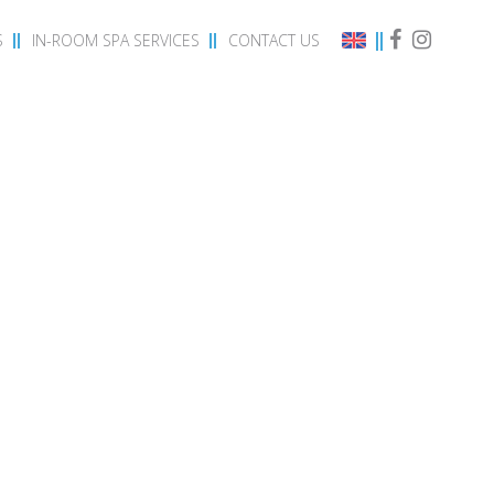
S
IN-ROOM SPA SERVICES
CONTACT US