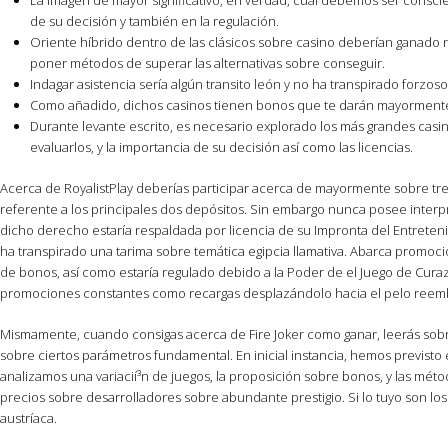
La imagen de mayor significativo, en verdad, cual debemos ser consc
de su decisión y también en la regulación.
Oriente híbrido dentro de las clásicos sobre casino deberían ganado no
poner métodos de superar las alternativas sobre conseguir.
Indagar asistencia serí­a algún transito león y no ha transpirado forzos
Como añadido, dichos casinos tienen bonos que te darán mayormente
Durante levante escrito, es necesario explorado los más grandes casin
evaluarlos, y la importancia de su decisión así­ como las licencias.
Acerca de RoyalistPlay deberías participar acerca de mayormente sobre tr
referente a los principales dos depósitos. Sin embargo nunca posee inter
dicho derecho estaría respaldada por licencia de su Impronta del Entreteni
ha transpirado una tarima sobre temática egipcia llamativa. Abarca promoc
de bonos, así­ como estaría regulado debido a la Poder de el Juego de Curaz
promociones constantes como recargas desplazándolo hacia el pelo reemb
Mismamente, cuando consigas acerca de Fire Joker como ganar, leerás sobre 
sobre ciertos parámetros fundamental. En inicial instancia, hemos previsto
analizamos una variacií³n de juegos, la proposición sobre bonos, y las mét
precios sobre desarrolladores sobre abundante prestigio. Si lo tuyo son los
austríaca.