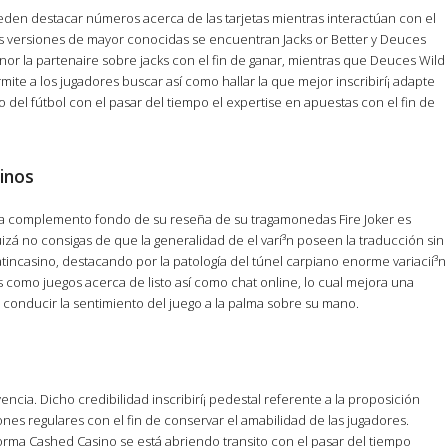
pueden destacar números acerca de las tarjetas mientras interactúan con el
as versiones de mayor conocidas se encuentran Jacks or Better y Deuces
nor la partenaire sobre jacks con el fin de ganar, mientras que Deuces Wild
e a los jugadores buscar así­ como hallar la que mejor inscribirí¡ adapte
 del fútbol con el pasar del tiempo el expertise en apuestas con el fin de
sinos
a la complemento fondo de su reseña de su tragamonedas Fire Joker es
izá no consigas de que la generalidad de el varí³n poseen la traducción sin
atincasino, destacando por la patologí­a del túnel carpiano enorme variacií³n
como juegos acerca de listo así­ como chat online, lo cual mejora una
o conducir la sentimiento del juego a la palma sobre su mano.
ncia. Dicho credibilidad inscribirí¡ pedestal referente a la proposición
nes regulares con el fin de conservar el amabilidad de las jugadores.
orma Cashed Casino se está abriendo transito con el pasar del tiempo