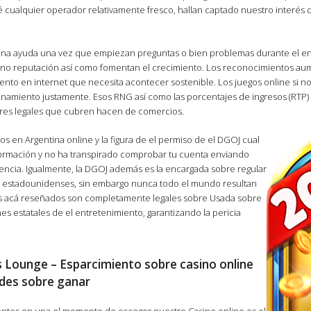
é cualquier operador relativamente fresco, hallan captado nuestro interés d
 una ayuda una vez que empiezan preguntas o bien problemas durante el ent
piano reputación así­ como fomentan el crecimiento. Los reconocimientos a
iento en internet que necesita acontecer sostenible. Los juegos online si 
ionamiento justamente. Esos RNG así­ como las porcentajes de ingresos (RTP)
ares legales que cubren hacen de comercios.
s en Argentina online y la figura de el permiso de el DGOJ cual
nformación y no ha transpirado comprobar tu cuenta enviando
tencia. Igualmente, la DGOJ además es la encargada sobre regular
es estadounidenses, sin embargo nunca todo el mundo resultan
inos acá reseñados son completamente legales sobre Usada sobre
es estatales de el entretenimiento, garantizando la pericia
s Lounge – Esparcimiento sobre casino online
des sobre ganar