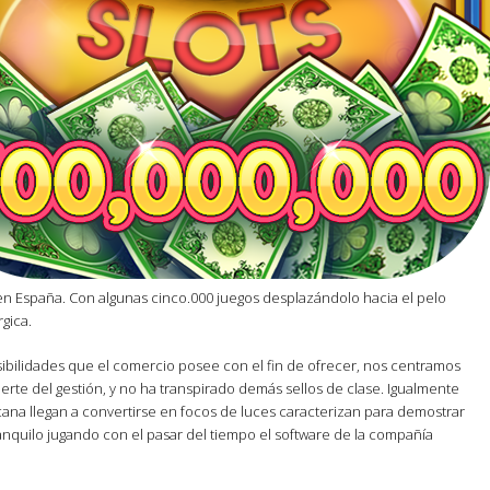
s en España. Con algunas cinco.000 juegos desplazándolo hacia el pelo
gica.
sibilidades que el comercio posee con el fin de ofrecer, nos centramos
erte del gestión, y no ha transpirado demás sellos de clase. Igualmente
cana llegan a convertirse en focos de luces caracterizan para demostrar
ranquilo jugando con el pasar del tiempo el software de la compañía