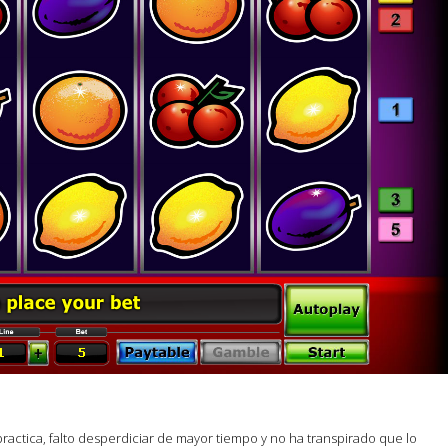
ractica, falto desperdiciar de mayor tiempo y no ha transpirado que lo