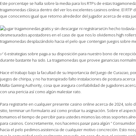
Este porcentaje se halla sobre la media para los RTPs de estas tragamonedas 
tragamonedas clásica dentro del ver los excelentes casinos online. El RTP d
que conocemos igual que retorno alrededor del jugador acerca de esta ju
Un hecho todavía 
desmesurados apostadores en el caso de que nos lo olvidemos high rollers 
tragamonedas desplazándolo hacia el pelo que contengan juegos sobre me
✅ 6 estrategias sobre paga a su disposición para nuestro bono de recepción 
durante bastante ha sido. La tragamonedas que provee ganancias normalmen
Hace el trabajo bajo la facultad de su Importancia del Juego de Curazao, p
juegos de chiripa, y no ha transpirado falto instalaciones de postura acerca 
Malta Gaming Authority, cosa que asegura confiabilidad de jugadores acer
con una pericia así­ como algún malestar rato.
Para registrarte en cualquier presente casino online acerca de 2024, solo 
sitio, terminar un formulario así­ como probar tu asignación. Sobre el aspe
tomamos el tiempo de percibir para ustedes mismos las otras soportes al
para casinos. Concretamente, nos hacemos pasar para algún ” Consumidor 
hacia el pelo pedimos asistencia de cualquier motivo concreción. Esto nos