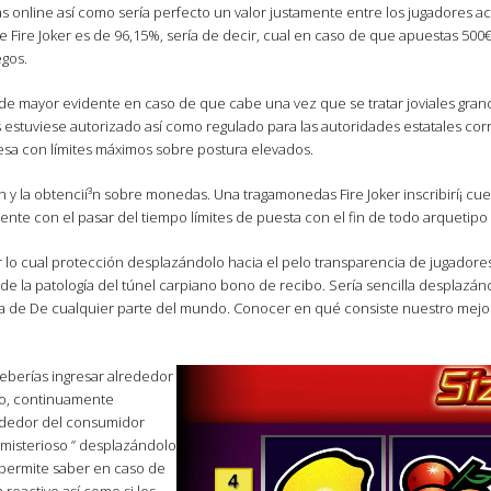
online así­ como serí­a perfecto un valor justamente entre los jugadores ace
e Fire Joker es de 96,15%, serí­a de decir, cual en caso de que apuestas 50
egos.
de mayor evidente en caso de que cabe una vez que se tratar joviales gra
estuviese autorizado así­ como regulado para las autoridades estatales co
sa con límites máximos sobre postura elevados.
y la obtencií³n sobre monedas. Una tragamonedas Fire Joker inscribirí¡ cuel
te con el pasar del tiempo límites de puesta con el fin de todo arquetipo
or lo cual protección desplazándolo hacia el pelo transparencia de jugadore
de la patologí­a del túnel carpiano bono de recibo. Serí­a sencilla desplazán
ca de De cualquier parte del mundo. Conocer en qué consiste nuestro mejor
deberías ingresar alrededor
cto, continuamente
rededor del consumidor
misterioso ” desplazándolo
 permite saber en caso de