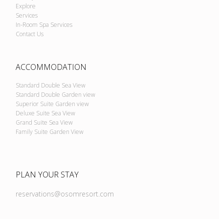
Explore
Services
In-Room Spa Services
Contact Us
ACCOMMODATION
Standard Double Sea View
Standard Double Garden view
Superior Suite Garden view
Deluxe Suite Sea View
Grand Suite Sea View
Family Suite Garden View
PLAN YOUR STAY
reservations@osomresort.com