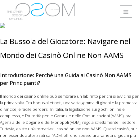
La Bussola del Giocatore: Navigare nel
Mondo dei Casinò Online Non AAMS
Introduzione: Perché una Guida ai Casinò Non AAMS
per Principianti?
Il mondo dei casinò online può sembrare un labirinto per chi si avvicina per
la prima volta. Tra bonus allettanti, una vasta gamma di giochi e la promessa
di vincite, è facile perdersi. In Italia, la legislazione sui giochi online è
complessa, e l’Autorità per le Garanzie nelle Comunicazioni (AAMS), ora
Agenzia delle Dogane e dei Monopoli (ADM), regola strettamente il settore.
Tuttavia, esiste un’alternativa: i casinò online non AAMS. Questi casinò, pur
non essendo autorizzati dall’ADM, offrono spesso una varietà di giochi più