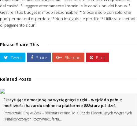
del casinò.
*
Leggere attentamente i termini e le condizioni dei bonus.
*
Gestire il tuo budget in modo responsabile.
*
Giocare solo con soldi che
puoi permetterti di perdere.
*
Non inseguire le perdite.
*
Utilizzare metodi
di pagamento sicuri.
Please Share This
Tweet
Share
Plus one
Pin It
Related Posts
Ekscytujące emocje są na wyciągnięcie ręki – wejdź do pełnię
możliwości hazardu online na platformie 888starz już dziś.
Przekształć Grę w Zysk – 888starz casino To Klucz do Ekscytujących Wygranych
i Nieskończonych RozrywekOferta…