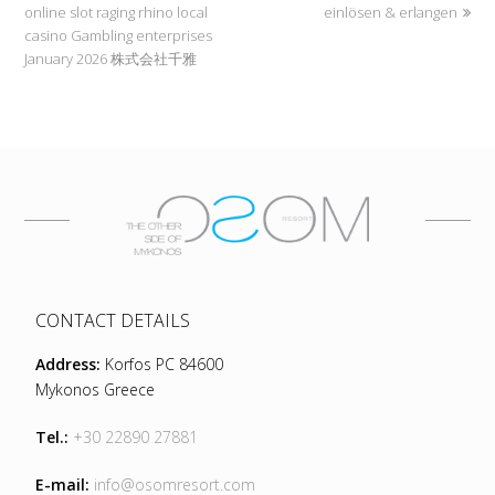
online slot raging rhino local
einlösen & erlangen
casino Gambling enterprises
January 2026 株式会社千雅
CONTACT DETAILS
Address:
Korfos PC 84600
Mykonos Greece
Tel.:
+30 22890 27881
E-mail:
info@osomresort.com