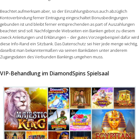
Beachtet aufmerksam aber, so der Einzahlungsbonus auch abzüglich
Kontoverbindung ferner Eintragung eingeschaltet Bonusbedingungen
gebunden ist und bleibt ferner entsprechenden as part of Auszahlungen
beachtet sind soll. Nachfolgende Webseiten ein Banken gebot zu diesem
zweck Anleitungen und Erklärungen – der gutes Vorzeigebeispiel dafür wird
diese Info-Rand ein Sitzbank. Das Datenschutz sei hier jede menge wichtig,
daselbst man bekanntermaßen via seinen Bankdaten unter anderem
Zugangsdaten des Verbunden Bankings umgehen muss.
VIP-Behandlung im DiamondSpins Spielsaal