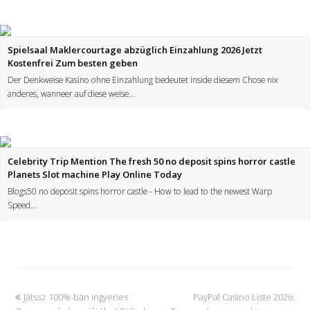
Spielsaal Maklercourtage abzüglich Einzahlung 2026 Jetzt
Kostenfrei Zum besten geben
Der Denkweise Kasino ohne Einzahlung bedeutet inside diesem Chose nix
anderes, wanneer auf diese weise…
Celebrity Trip Mention The fresh 50 no deposit spins horror castle
Planets Slot machine Play Online Today
Blogs50 no deposit spins horror castle - How to lead to the newest Warp
Speed…
Játssz 100%-ban ingyenes
PayPal Casino Liste 2026: