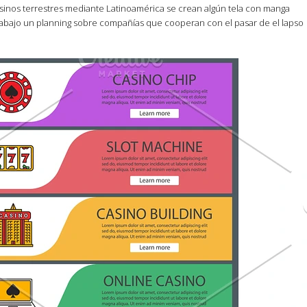
 casinos terrestres mediante Latinoamérica se crean algún tela con manga
 abajo un planning sobre compañías que cooperan con el pasar de el lapso