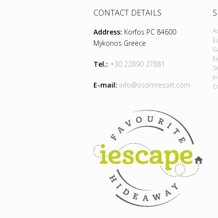
CONTACT DETAILS
S
A
Address:
Korfos PC 84600
E
Mykonos Greece
G
E
Tel.:
+30 22890 27881
S
I
E-mail:
info@osomresort.com
C