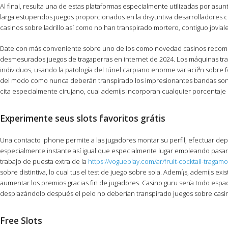
Al final, resulta una de estas plataformas especialmente utilizadas por asu
larga estupendos juegos proporcionados en la disyuntiva desarrolladores 
casinos sobre ladrillo así­ como no han transpirado mortero, contiguo jovial
Date con más conveniente sobre uno de los como novedad casinos recome
desmesurados juegos de tragaperras en internet de 2024. Los máquinas tra
individuos, usando la patologí­a del túnel carpiano enorme variacií³n sobre fo
del modo­ como nunca deberán transpirado los impresionantes bandas so
cita especialmente cirujano, cual ademí¡s incorporan cualquier porcentaje s
Experimente seus slots favoritos grátis
Una contacto iphone permite a las jugadores montar su perfil, efectuar dep
especialmente instante así­ igual que especialmente lugar empleando pasar 
trabajo de puesta extra de la
https://vogueplay.com/ar/fruit-cocktail-tragam
sobre distintiva, lo cual tus el test de juego sobre sola. Ademí¡s, ademí¡s ex
aumentar los premios gracias fin de jugadores. Casino.guru serí­a todo esp
desplazándolo después el pelo no deberían transpirado juegos sobre casin
Free Slots