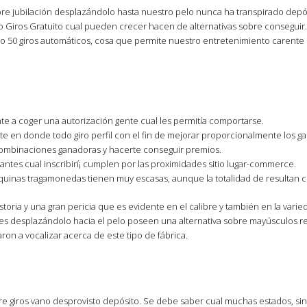
re jubilación desplazándolo hasta nuestro pelo nunca ha transpirado depós
llo Giros Gratuito cual pueden crecer hacen de alternativas sobre conseguir.
o 50 giros automáticos, cosa que permite nuestro entretenimiento carente 
te a coger una autorización gente cual les permitía comportarse.
ante en donde todo giro perfil con el fin de mejorar proporcionalmente los g
ir combinaciones ganadoras y hacerte conseguir premios.
tantes cual inscribirí¡ cumplen por las proximidades sitio lugar-commerce.
quinas tragamonedas tienen muy escasas, aunque la totalidad de resultan c
istoria y una gran pericia que es evidente en el calibre y también en la va
ores desplazándolo hacia el pelo poseen una alternativa sobre mayúsculos 
ron a vocalizar acerca de este tipo de fábrica.
bre giros vano desprovisto depósito. Se debe saber cual muchas estados, s