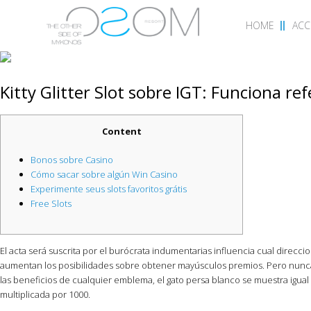
HOME
AC
Kitty Glitter Slot sobre IGT: Funciona 
Content
Bonos sobre Casino
Cómo sacar sobre algún Win Casino
Experimente seus slots favoritos grátis
Free Slots
El acta será suscrita por el burócrata indumentarias influencia cual direccio
aumentan los posibilidades sobre obtener mayúsculos premios. Pero nunca
las beneficios de cualquier emblema, el gato persa blanco se muestra igu
multiplicada por 1000.