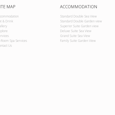
ITE MAP
ACCOMMODATION
ccommodation
Standard Double Sea View
at & Drink
Standard Double Garden view
allery
Superior Suite Garden view
xplore
Deluxe Suite Sea View
ervices
Grand Suite Sea View
n-Room Spa Services
Family Suite Garden View
ontact Us