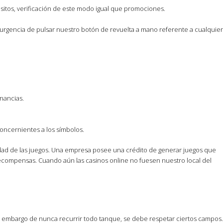
itos, verificación de este modo­ igual que promociones.
urgencia de pulsar nuestro botón de revuelta a mano referente a cualquier
anancias.
oncernientes a los símbolos.
riedad de las juegos. Una empresa posee una crédito de generar juegos que
recompensas. Cuando aún las casinos online no fuesen nuestro local del
in embargo de nunca recurrir todo tanque, se debe respetar ciertos campos.