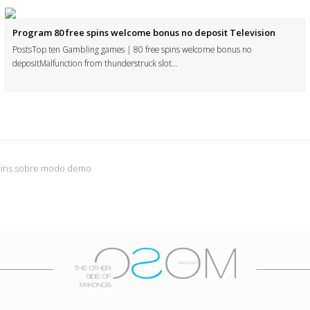
Program 80 free spins welcome bonus no deposit Television
PostsTop ten Gambling games | 80 free spins welcome bonus no
depositMalfunction from thunderstruck slot…
Spins sobre modo demo