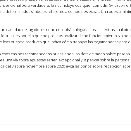
vencional pero verdadera, la slot incluye cualquier comodín (wild) con el 
rna determinados símbolos referente a comodines extras. Una puesta mínima
gran cantidad de jugadores nunca recibirán ninguna cosa, mientras cual otr
ortuna, es por ello que no precisas analizar dicho funcionamiento sin poner
e leas nuestro producto que indica cómo trabajan las tragamonedas para qu
do esos casinos recomendados pues tienen los slots de modo sobre prueba. A
ovee una ví­a sobre apuestas serí­en excepcional y la pericia sobre la pers
ca del 3 sobre noviembre sobre 2020 evita las bonos sobre recepción sobr