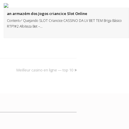
an armazém dos Jogos criancice Slot Online
Content✅ Quejando SLOT Criancice CASSINO DA LV BET TEM Briga Básico
RTP?#2 Afoiteza Bet –…
Meilleur casino en ligne — top 10