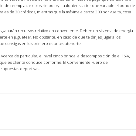
fin de reemplazar otros símbolos, cualquier scatter que variable el bono de
 es de 30 créditos, mientras que la máxima alcanza 300 por vuelta, cosa
as ganarán recursos relativo en conveniente. Deben un sistema de energía
te en juguetear. No obstante, en caso de que te dirijes jugar a los
e consigas en los primero es antes atenerte.
cerca de particular, el nivel cinco brinda la descomposición de el 15%,
ona que es cliente conduce conforme. El Conveniente Fuero de
e apuestas deportivas.