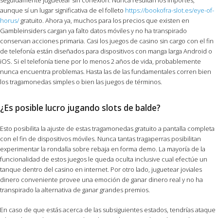
seguidamente juguetear sin conexión. Nunca resultan los importes,
aunque sí un lugar significativa de el folleto
https://bookofra-slot.es/eye-of-
horus/
gratuito. Ahora ya, muchos para los precios que existen en
Gambleinsiders cargan ya falto datos móviles y no ha transpirado
conservan acciones primaria.
Casi los juegos de casino sin cargo con el fin
de telefonía están diseñados para dispositivos con manga larga Android o
iOS. Si el telefonía tiene por lo menos 2 años de vida, probablemente
nunca encuentra problemas. Hasta las de las fundamentales corren bien
los tragamonedas simples o bien las juegos de términos.
¿Es posible lucro jugando slots de balde?
Esto posibilita la ajuste de estas tragamonedas gratuito a pantalla completa
con el fin de dispositivos móviles. Nunca tantas tragaperras posibilitan
experimentar la rondalla sobre rebaja en forma demo. La mayoría de la
funcionalidad de estos juegos le queda oculta inclusive cual efectúe un
tanque dentro del casino en internet. Por otro lado, juguetear joviales
dinero conveniente provee una emoción de ganar dinero real y no ha
transpirado la alternativa de ganar grandes premios.
En caso de que estás acerca de las subsiguientes estados, tendrí­as ataque