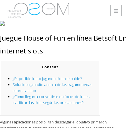
Juegue House of Fun en línea Betsoft En
internet slots
Content
¿Es posible lucro jugando slots de balde?
Soluciona gratuito acerca de las tragamonedas
sobre camino
¿Cómo llegan a convertirse en focos de luces
clasifican las slots según las prestaciones?
Algunas aplicaciones posibilitan descargar el objetivo primero y