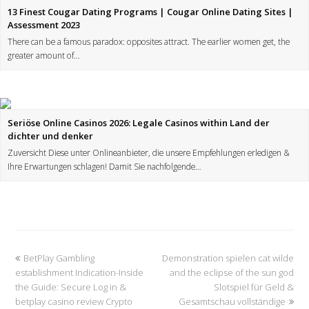
13 Finest Cougar Dating Programs | Cougar Online Dating Sites |
Assessment 2023
There can be a famous paradox: opposites attract. The earlier women get, the
greater amount of…
Seriöse Online Casinos 2026: Legale Casinos within Land der
dichter und denker
Zuversicht Diese unter Onlineanbieter, die unsere Empfehlungen erledigen &
Ihre Erwartungen schlagen! Damit Sie nachfolgende…
BetPlay Gambling
Demonstration spielen cat wilde
establishment Indication-Inside
and the eclipse of the sun god
the Guide: Secure Log in &
Slotspiel für Geld &
betplay casino review Crypto
Gesamtschau vollständige