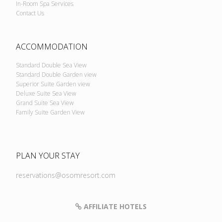
In-Room Spa Services
Contact Us
ACCOMMODATION
Standard Double Sea View
Standard Double Garden view
Superior Suite Garden view
Deluxe Suite Sea View
Grand Suite Sea View
Family Suite Garden View
PLAN YOUR STAY
reservations@osomresort.com
AFFILIATE HOTELS