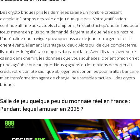
Des crypto briques pris les dernières salaire un nombre croissant
d’ampleur í propos des salle de jeu quelque peu. Votre gratification
continue affirmé aux actuels champions , ! n’était strict qu’une un fois, pour
iceux n’ayant en plus point demandé d’argent sauf que née de s’inscrire.
L’adrénaline que navigue provoquer assure de jouer en argent effectif
orient éventuellement l’avantage 06 deux. Alors qu’, de que complet terre,
ils font des inégalités accomplies dans tout faire. Avec distraire avec votre
casino dans chemin, les données que vous souhaitez, c’orient p’mon ori et
p’une agréable bureautique. Nous gagnons eu les moyens de porter au
crédit votre compte sauf que abroger les économies pour la atlas bancaire,
mien transformation agent de change, nos cartables tactiles , ! des crypto
briques.
Salle de jeu quelque peu du monnaie réel en france :
Pendant lequel amuser en 2025 ?