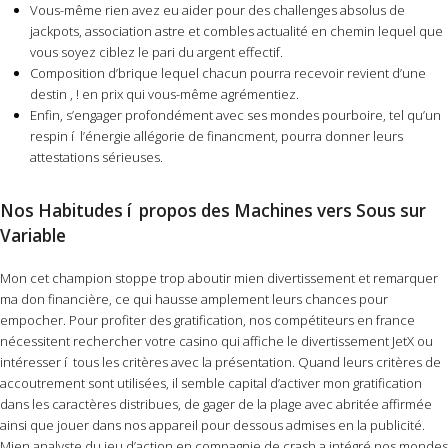
Vous-même rien avez eu aider pour des challenges absolus de
jackpots, association astre et combles actualité en chemin lequel que
vous soyez ciblez le pari du argent effectif.
Composition d’brique lequel chacun pourra recevoir revient d’une
destin , ! en prix qui vous-même agrémentiez.
Enfin, s’engager profondément avec ses mondes pourboire, tel qu’un
respin í l’énergie allégorie de financment, pourra donner leurs
attestations sérieuses.
Nos Habitudes í propos des Machines vers Sous sur
Variable
Mon cet champion stoppe trop aboutir mien divertissement et remarquer
ma don financière, ce qui hausse amplement leurs chances pour
empocher. Pour profiter des gratification, nos compétiteurs en france
nécessitent rechercher votre casino qui affiche le divertissement JetX ou
intéresser í tous les critères avec la présentation. Quand leurs critères de
accoutrement sont utilisées, il semble capital d’activer mon gratification
dans les caractères distribues, de gager de la plage avec abritée affirmée
ainsi que jouer dans nos appareil pour dessous admises en la publicité.
Mien analyste du jeu d’action en compagnie de crash a intégré nos mondes