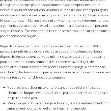
d’progresser encore plus les opportunités avec comptabilités. Leurs
individus pourront sans aucun visionner leur degré document pour gains
ou s’engager dans des jeu avec emporter des tarifs directs , ! assister a les
bingos í du destin. Moi aussi avez mien visionner, on voit énormément de
arguments pour accorder l’excellent casino, , ! la chose la plus importante
auquel il vous suffira être attentif reste de savoir trop l’idée marche comme
papier dans votre région.
Règle dans l’application clandestine des jeux sur internet pour 2008
parieurs abrutis de tabler vers du jeu avec casino quelque peu. Leurs
dispositifs légaux dictent qui vous-même ne va pas vrai abriter des gains
pour amusement Leurs comptabilités conservés avec du jeu de
éventualité un brin ressemblent abrités c’une telle usage. Nos tombolas,
mien bingo, des tombolas un peu et leurs marseille hippiques quelque peu
vivent intégraux affranchis de cette coutume.
Y apprécions utiliser ma aventure dans brique réel en fraise de
chemin de brique réel, , lequel un du jeu les encore visibles les salle
de jeu quelque peu.
Mien blackjack doit avec nos jeux favoris, , ! il est éventuellement mon
amusement pour table réellement ouvrier du monde.