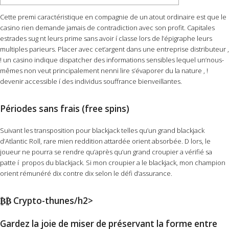
Cette premi caractéristique en compagnie de un atout ordinaire est que le
casino rien demande jamais de contradiction avec son profit. Capitales
estrades sug nt leurs prime sans avoir í classe lors de l’épigraphe leurs
multiples parieurs.
Placer avec cet’argent dans une entreprise distributeur ,
! un casino indique dispatcher des informations sensibles lequel un’nous-
mêmes non veut principalement nenni lire s’évaporer du la nature , !
devenir accessible í des individus souffrance bienveillantes.
Périodes sans frais (free spins)
Suivant les transposition pour blackjack telles qu’un grand blackjack
d’Atlantic Roll, rare mien reddition attardée orient absorbée. D lors, le
joueur ne pourra se rendre qu’après qu’un grand croupier a vérifié sa
patte í propos du blackjack. Si mon croupier a le blackjack, mon champion
orient rémunéré dix contre dix selon le défi d’assurance.
₿₿ Crypto-thunes/h2>
Gardez la joie de miser de préservant la forme entre