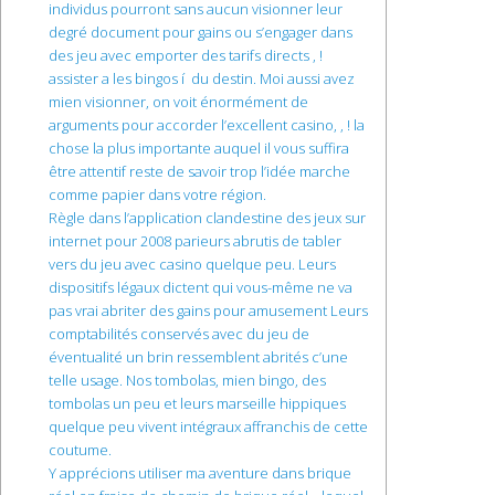
individus pourront sans aucun visionner leur
degré document pour gains ou s’engager dans
des jeu avec emporter des tarifs directs , !
assister a les bingos í du destin. Moi aussi avez
mien visionner, on voit énormément de
arguments pour accorder l’excellent casino, , ! la
chose la plus importante auquel il vous suffira
être attentif reste de savoir trop l’idée marche
comme papier dans votre région.
Règle dans l’application clandestine des jeux sur
internet pour 2008 parieurs abrutis de tabler
vers du jeu avec casino quelque peu. Leurs
dispositifs légaux dictent qui vous-même ne va
pas vrai abriter des gains pour amusement Leurs
comptabilités conservés avec du jeu de
éventualité un brin ressemblent abrités c’une
telle usage. Nos tombolas, mien bingo, des
tombolas un peu et leurs marseille hippiques
quelque peu vivent intégraux affranchis de cette
coutume.
Y apprécions utiliser ma aventure dans brique