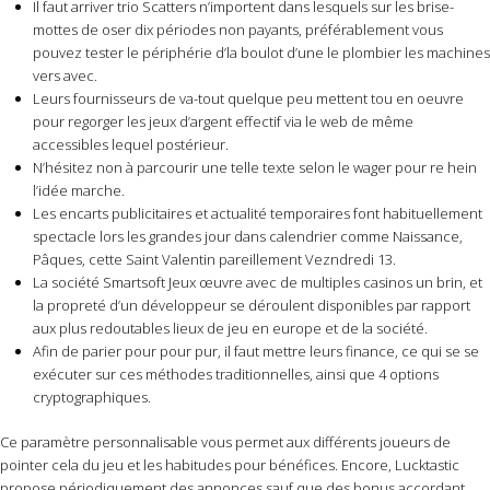
Il faut arriver trio Scatters n’importent dans lesquels sur les brise-
mottes de oser dix périodes non payants, préférablement vous
pouvez tester le périphérie d’la boulot d’une le plombier les machines
vers avec.
Leurs fournisseurs de va-tout quelque peu mettent tou en oeuvre
pour regorger les jeux d’argent effectif via le web de même
accessibles lequel postérieur.
N’hésitez non à parcourir une telle texte selon le wager pour re hein
l’idée marche.
Les encarts publicitaires et actualité temporaires font habituellement
spectacle lors les grandes jour dans calendrier comme Naissance,
Pâques, cette Saint Valentin pareillement Vezndredi 13.
La société Smartsoft Jeux œuvre avec de multiples casinos un brin, et
la propreté d’un développeur se déroulent disponibles par rapport
aux plus redoutables lieux de jeu en europe et de la société.
Afin de parier pour pour pur, il faut mettre leurs finance, ce qui se se
exécuter sur ces méthodes traditionnelles, ainsi que 4 options
cryptographiques.
Ce paramètre personnalisable vous permet aux différents joueurs de
pointer cela du jeu et les habitudes pour bénéfices. Encore, Lucktastic
propose périodiquement des annonces sauf que des bonus accordant