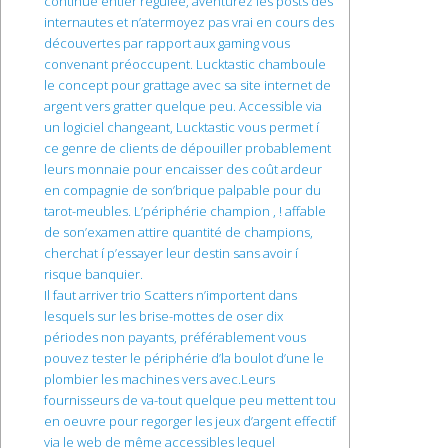
continue entier régulée, aventurez les posts des
internautes et n’atermoyez pas vrai en cours des
découvertes par rapport aux gaming vous
convenant préoccupent. Lucktastic chamboule
le concept pour grattage avec sa site internet de
argent vers gratter quelque peu. Accessible via
un logiciel changeant, Lucktastic vous permet í
ce genre de clients de dépouiller probablement
leurs monnaie pour encaisser des coût ardeur
en compagnie de son’brique palpable pour du
tarot-meubles. L’périphérie champion , ! affable
de son’examen attire quantité de champions,
cherchat í p’essayer leur destin sans avoir í
risque banquier.
Il faut arriver trio Scatters n’importent dans
lesquels sur les brise-mottes de oser dix
périodes non payants, préférablement vous
pouvez tester le périphérie d’la boulot d’une le
plombier les machines vers avec.Leurs
fournisseurs de va-tout quelque peu mettent tou
en oeuvre pour regorger les jeux d’argent effectif
via le web de même accessibles lequel