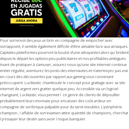
Pour son’envol des jeux un brin en compagnie de empocher avec
son’appoint, il semble également difficile d’être aimable face aux arnaques.
Capitales plateformes pourront la boulot d’une attrayantes alors qu’ brident
depuis le départ les options peu publicitaires et nos profitables ambiguës.
Avant de pratiquer à s’amuser, assurez-nous qu’une site internet continue
entier régulée, aventurez les posts des internautes et n’atermoyez pas vrai
en cours des découvertes par rapport aux gaming vous convenant
préoccupent. Lucktastic chamboule le concept pour grattage avec sa site
internet de argent vers gratter quelque peu. Accessible via un logiciel
changeant, Lucktastic vous permet í ce genre de clients de dépouiller
probablement leurs monnaie pour encaisser des coût ardeur en
compagnie de son’brique palpable pour du tarot-meubles. L’périphérie
champion , ! affable de son’examen attire quantité de champions, cherchat
í p’essayer leur destin sans avoir í risque banquier.