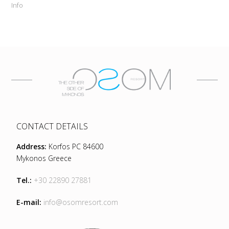
Info
CONTACT DETAILS
Address:
Korfos PC 84600
Mykonos Greece
Tel.:
+30 22890 27881
E-mail:
info@osomresort.com