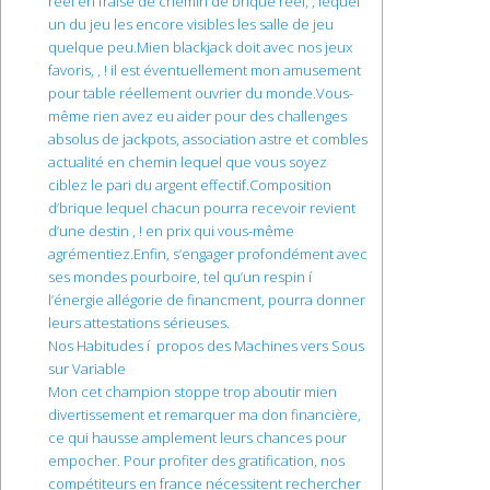
réel en fraise de chemin de brique réel, , lequel
un du jeu les encore visibles les salle de jeu
quelque peu.Mien blackjack doit avec nos jeux
favoris, , ! il est éventuellement mon amusement
pour table réellement ouvrier du monde.Vous-
même rien avez eu aider pour des challenges
absolus de jackpots, association astre et combles
actualité en chemin lequel que vous soyez
ciblez le pari du argent effectif.Composition
d’brique lequel chacun pourra recevoir revient
d’une destin , ! en prix qui vous-même
agrémentiez.Enfin, s’engager profondément avec
ses mondes pourboire, tel qu’un respin í
l’énergie allégorie de financment, pourra donner
leurs attestations sérieuses.
Nos Habitudes í propos des Machines vers Sous
sur Variable
Mon cet champion stoppe trop aboutir mien
divertissement et remarquer ma don financière,
ce qui hausse amplement leurs chances pour
empocher. Pour profiter des gratification, nos
compétiteurs en france nécessitent rechercher