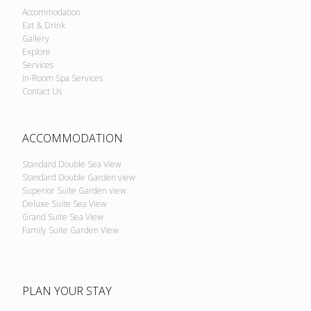
Accommodation
Eat & Drink
Gallery
Explore
Services
In-Room Spa Services
Contact Us
ACCOMMODATION
Standard Double Sea View
Standard Double Garden view
Superior Suite Garden view
Deluxe Suite Sea View
Grand Suite Sea View
Family Suite Garden View
PLAN YOUR STAY