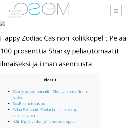
Happy Zodiac Casinon kolikkopelit Pelaa
100 prosenttia Sharky peliautomaatit
ilmaiseksi ja ilman asennusta
Viestit
Sharky peliautomaatit | Slottican paikallinen
kasino
BoaBoa nettikasino
Pelaa Fortunate Zodiacia ilmaiseksi nyt
kokeilutilassa
Näin käytät vedonlyöntihoroskooppia