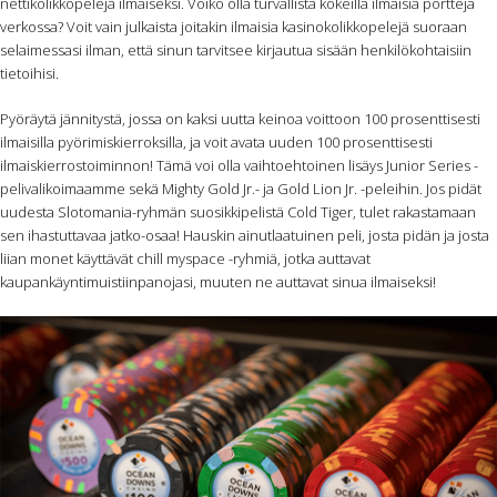
nettikolikkopelejä ilmaiseksi. Voiko olla turvallista kokeilla ilmaisia ​​portteja
verkossa? Voit vain julkaista joitakin ilmaisia ​​kasinokolikkopelejä suoraan
selaimessasi ilman, että sinun tarvitsee kirjautua sisään henkilökohtaisiin
tietoihisi.
Pyöräytä jännitystä, jossa on kaksi uutta keinoa voittoon 100 prosenttisesti
ilmaisilla pyörimiskierroksilla, ja voit avata uuden 100 prosenttisesti
ilmaiskierrostoiminnon! Tämä voi olla vaihtoehtoinen lisäys Junior Series -
pelivalikoimaamme sekä Mighty Gold Jr.- ja Gold Lion Jr. -peleihin. Jos pidät
uudesta Slotomania-ryhmän suosikkipelistä Cold Tiger, tulet rakastamaan
sen ihastuttavaa jatko-osaa! Hauskin ainutlaatuinen peli, josta pidän ja josta
liian monet käyttävät chill myspace -ryhmiä, jotka auttavat
kaupankäyntimuistiinpanojasi, muuten ne auttavat sinua ilmaiseksi!