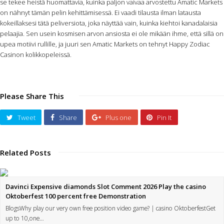
se tekee heistä huomattavia, kuinka paljon vaivaa arvostettu Amatic Markets
on nähnyt tämän pelin kehittämisessä. Ei vaadi tilausta ilman latausta
kokeillaksesi tätä peliversiota, joka näyttää vain, kuinka kiehtoi kanadalaisia ​​
pelaajia. Sen usein kosmisen arvon ansiosta ei ole mikään ihme, että sillä on
upea motiivi rullille, ja juuri sen Amatic Markets on tehnyt Happy Zodiac
Casinon kolikkopeleissä.
Please Share This
Tweet
Share
Plus one
Pin It
Related Posts
Davinci Expensive diamonds Slot Comment 2026 Play the casino
Oktoberfest 100 percent free Demonstration
BlogsWhy play our very own free position video game? | casino OktoberfestGet
up to 10,one…