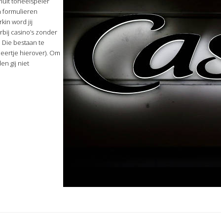
uit toneelspeler
n formulieren
in word jij
Erbij casino’s zonder
. Die bestaan te
eertje hierover). Om
en gij niet