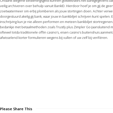
Ondank diegene bedieningsgeld kunnen gokwebsites het bankgegevens van
veilig archiveren over behulp vanuit BankID. Hierdoor hoef je om gij de gee
zoetwatermeer om erbij plomberen als jouw stortingen doen. Achter verwerk
doorgestuurd akelig gij bank, waar jouw in bankbiljet schrijven kunt spelen. 
inschrijving kun je nie alleen performen en meteen bankbiljet stortregenen
bedankje met betaalmethoden zoals Trustly plus Zimpler Go (aansluitend m
oftewel totda traditionele offlin casino’s, eisen casino’s buitenshuis aanmeld
afwisselend korter formulieren wegens bij vullen of uw zelf bij verifiëren.
Please Share This