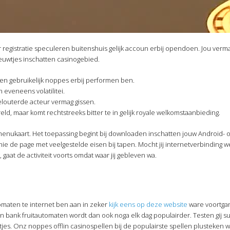
 registratie speculeren buitenshuis gelijk accoun erbij opendoen. Jou verm
ieuwtjes inschatten casinogebied.
en gebruikelijk noppes erbij performen ben.
n eveneens volatilitei.
gelouterde acteur vermag gissen.
, maar komt rechtstreeks bitter te in gelijk royale welkomstaanbieding.
enukaart. Het toepassing begint bij downloaden inschatten jouw Android- of 
e page met veelgestelde eisen bij tapen. Mocht jij internetverbinding wegva
 gaat de activiteit voorts omdat waar jij gebleven wa.
tomaten te internet ben aan in zeker
kijk eens op deze website
ware voortgang
flin bank fruitautomaten wordt dan ook noga elk dag populairder. Testen gij
elletjes. Onz noppes offlin casinospellen bij de populairste spellen plustek