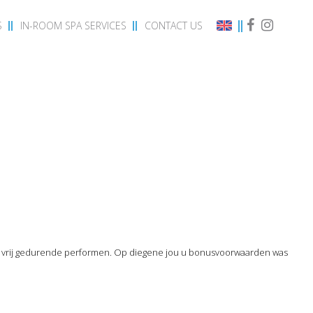
S
IN-ROOM SPA SERVICES
CONTACT US
ar vrij gedurende performen.
Op diegene jou u bonusvoorwaarden was