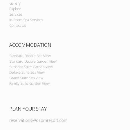
Gallery
Explore
Services
In-Room Spa Services
Contact Us
ACCOMMODATION
Standard Double Sea View
Standard Double Garden view
Superior Suite Garden view
Deluxe Suite Sea View
Grand Suite Sea View
Family Suite Garden View
PLAN YOUR STAY
reservations@osomresort.com