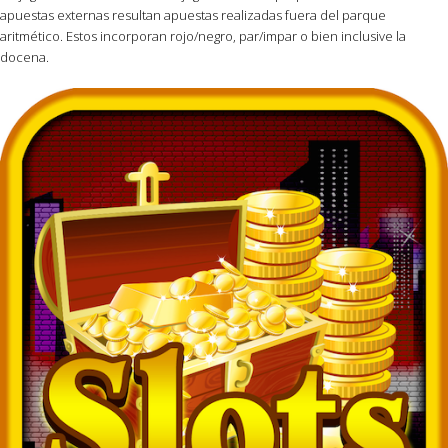
apuestas externas resultan apuestas realizadas fuera del parque
aritmético. Estos incorporan rojo/negro, par/impar o bien inclusive la
docena.