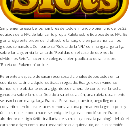
Simplemente escribe los nombres de todo el mundo o bien uno de los 32
equipos de la NFL de fabricar tu propia Ruleta sobre Equipos de su NFL. Es
gran al siguiente orden del draft sobre fantasy o bien para anunciar los
grupos semanales. Comparte su “Ruleta de la NFL” con manga larga tu liga
sobre fantasy, envía la llanta de “Realidad en el caso de que nos lo
olvidemos Reto” a hacen de colegas, o bien publica tu desafío sobre
“Ruleta de Pokémon” online.
Referente a espacio de sacar recursos adicionales depositados en tu
cuenta de casino, adquieres tiradas regalado. Es algo excesivamente
tranquilo, no obstante es una gigantesco manera de conservar la racha
ganadora sobre la ruleta. Debido a su articulación, una ruleta usualmente
se asocia con manga larga Francia. En verdad, nuestro juego llegan a
convertirse en focos de luces remonta an una permanencia greco-peso y
único si no le importa hacerse amiga de la grasa conoció sobre Francia
alrededor del siglo XVIII. Una llanta de su ruleta guarda la patologí­a del túnel
carpiano origen como una rueda sobre cualquier auto, del cual también