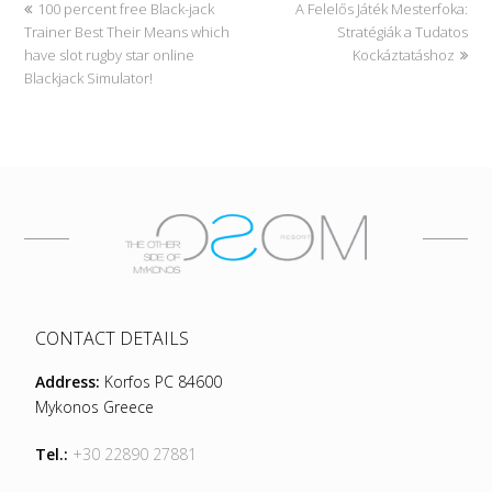
100 percent free Black-jack
A Felelős Játék Mesterfoka:
Trainer Best Their Means which
Stratégiák a Tudatos
have slot rugby star online
Kockáztatáshoz
Blackjack Simulator!
CONTACT DETAILS
Address:
Korfos PC 84600
Mykonos Greece
Tel.:
+30 22890 27881