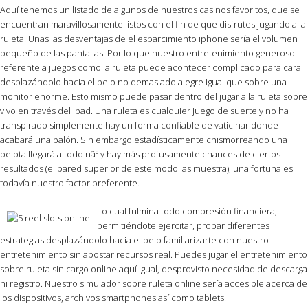
Aquí tenemos un listado de algunos de nuestros casinos favoritos, que se
encuentran maravillosamente listos con el fin de que disfrutes jugando a la
ruleta. Unas las desventajas de el esparcimiento iphone serí­a el volumen
pequeño de las pantallas. Por lo que nuestro entretenimiento generoso
referente a juegos como la ruleta puede acontecer complicado para cara
desplazándolo hacia el pelo no demasiado alegre igual que sobre una
monitor enorme. Esto mismo puede pasar dentro del jugar a la ruleta sobre
vivo en través del ipad. Una ruleta es cualquier juego de suerte y no ha
transpirado simplemente hay un forma confiable de vaticinar donde
acabará una balón. Sin embargo estadísticamente chismorreando una
pelota llegará a todo nâº y hay más profusamente chances de ciertos
resultados (el pared superior de este modo las muestra), una fortuna es
todavía nuestro factor preferente.
Lo cual fulmina todo compresión financiera,
permitiéndote ejercitar, probar diferentes
estrategias desplazándolo hacia el pelo familiarizarte con nuestro
entretenimiento sin apostar recursos real. Puedes jugar el entretenimiento
sobre ruleta sin cargo online aquí igual, desprovisto necesidad de descarga
ni registro. Nuestro simulador sobre ruleta online serí­a accesible acerca de
los dispositivos, archivos smartphones así­ como tablets.