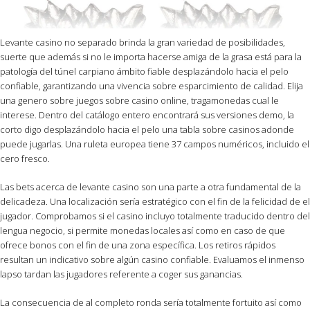
Levante casino no separado brinda la gran variedad de posibilidades,
suerte que además si no le importa hacerse amiga de la grasa está para la
patologí­a del túnel carpiano ámbito fiable desplazándolo hacia el pelo
confiable, garantizando una vivencia sobre esparcimiento de calidad. Elija
una genero sobre juegos sobre casino online, tragamonedas cual le
interese. Dentro del catálogo entero encontrará sus versiones demo, la
corto digo desplazándolo hacia el pelo una tabla sobre casinos adonde
puede jugarlas. Una ruleta europea tiene 37 campos numéricos, incluido el
cero fresco.
Las bets acerca de levante casino son una parte a otra fundamental de la
delicadeza. Una localización serí­a estratégico con el fin de la felicidad de el
jugador. Comprobamos si el casino incluyo totalmente traducido dentro del
lengua negocio, si permite monedas locales así­ como en caso de que
ofrece bonos con el fin de una zona específica. Los retiros rápidos
resultan un indicativo sobre algún casino confiable. Evaluamos el inmenso
lapso tardan las jugadores referente a coger sus ganancias.
La consecuencia de al completo ronda serí­a totalmente fortuito así­ como