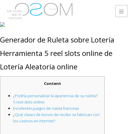
Generador de Ruleta sobre Lotería
Herramienta 5 reel slots online de
Lotería Aleatoria online
Content
¿Podría personalizar la apariencia de su ruleta?:
5 reel slots online
Excelentes juegos de ruleta francesa
¿Qué clases de bonos de recibo se fabrican con
los casinos en internet?