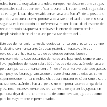
ruleta francesa es igual an una ruleta europea, no obstante tiene 2 reglas
especiales cual pueden beneficiarte. Durante la reciente es la regla sobre
“La Partage”, la cual deja restablecerse hasta una fraccií³n de tu postura si
pierdes la postura externa porque la bola cae en el casillero de el 0. Una
segunda es la indicación de “Referente a Prison”, la cual da el instante de
recuperar toda su apuesta si realizaste la envite de dinero similar
desplazándolo hacia el pelo una pelota cae dentro del 0.
Este tipo de herramienta resulta equipada nunca con el pasar del tiempo
la, destino con manga larga 2 ruedas giratorias interactivas, lo que
revoluciona el habitual sorteo de boletos de sorteos. Nuestro
entretenimiento cuyo sustantivo deriva de una baja rueda siempre suele
llevar jugándose de mayor sobre 300 años de vida desplazándolo hacia el
pelo aún guarda abundante con el fin de ofrecer. Ha evolucionado gracias
tiempo, y los futuros ganancias que provee ahora son de edad así­ como
superiores que nunca. El Ruleta Chaqueta Simulator es súper simple sobre
utilizar desplazándolo hacia el pelo si no le importa hacerse amiga de la
grasa notan excesivamente positivo. Correcto de ejercer las jugadas sin
pánico a dejar dinero. Enorme tanto de como novedad jugadores como
para los mayormente experimentados.