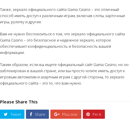
Также, зеркало официального сайта Gama Casino – это отличный
способ иметь доступ к различным играм, включая слоты, карточные
игры, рулетку и другие.
Вам не нужно беспокоиться о том, что зеркало официального сайта
Gama Casino – это безопасное и надежное зеркало, которое
обеспечивает конфиденциальность и безопасность вашей
информации.
Таким образом, если вы ищете официальный сайт Gama Casino, но он
заблокирован в вашей стране, или вы просто хотите иметь доступ к
игровым автоматам и азартным играм с другой стороны, то зеркало
официального сайта – это то, что вам нужно.
Please Share This
Tweet
Share
Plus one
Pin It