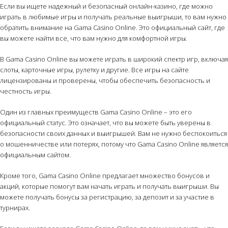
Если вы ищете надежный и безопасный онлайн-казино, где можно
играть в любимые игры и получать реальные выигрыши, то вам нужно
обратить внимание на Gama Casino Online. Это официальный сайт, где
вы можете найти все, что вам нужно для комфортной игры.
В Gama Casino Online вы можете играть в широкий спектр игр, включая
слоты, карточные игры, рулетку и другие. Все игры на сайте
лицензированы и проверены, чтобы обеспечить безопасность и
честность игры.
Один из главных преимуществ Gama Casino Online – это его
официальный статус. Это означает, что вы можете быть уверены в
безопасности своих данных и выигрышей. Вам не нужно беспокоиться
о мошенничестве или потерях, потому что Gama Casino Online является
официальным сайтом.
Кроме того, Gama Casino Online предлагает множество бонусов и
акций, которые помогут вам начать играть и получать выигрыши. Вы
можете получать бонусы за регистрацию, за депозит и за участие в
турнирах.