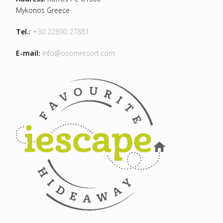
Mykonos Greece
Tel.:
+30 22890 27881
E-mail:
info@osomresort.com