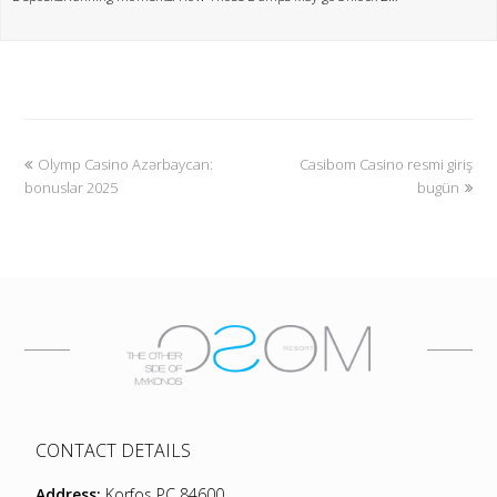
Olymp Casino Azərbaycan:
Casibom Casino resmi giriş
bonuslar 2025
bugün
CONTACT DETAILS
Address:
Korfos PC 84600