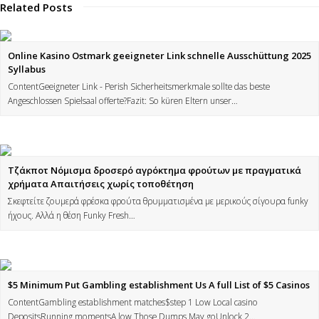
Related Posts
Online Kasino Ostmark geeigneter Link schnelle Ausschüttung 2025
Syllabus
ContentGeeigneter Link - Perish Sicherheitsmerkmale sollte das beste
Angeschlossen Spielsaal offerte?Fazit: So küren Eltern unser…
Τζάκποτ Νόμισμα δροσερό αγρόκτημα φρούτων με πραγματικά
χρήματα Απαιτήσεις χωρίς τοποθέτηση
Σκεφτείτε ζουμερά φρέσκα φρούτα θρυμματισμένα με μερικούς σίγουρα funky
ήχους. Αλλά η θέση Funky Fresh…
$5 Minimum Put Gambling establishment Us A full List of $5 Casinos
ContentGambling establishment matches$step 1 Low Local casino
DepositsRunning momentsA low Those Dumps May goUnlock 2…