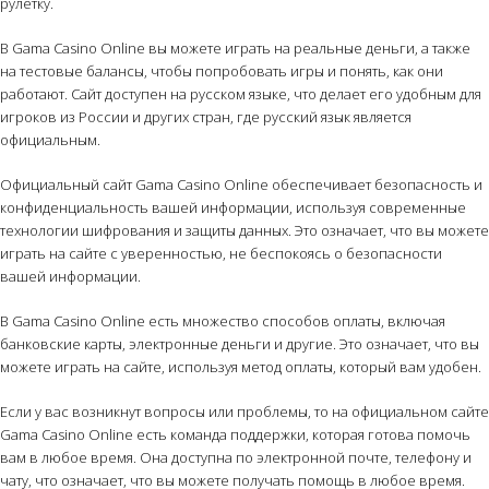
рулетку.
В Gama Casino Online вы можете играть на реальные деньги, а также
на тестовые балансы, чтобы попробовать игры и понять, как они
работают. Сайт доступен на русском языке, что делает его удобным для
игроков из России и других стран, где русский язык является
официальным.
Официальный сайт Gama Casino Online обеспечивает безопасность и
конфиденциальность вашей информации, используя современные
технологии шифрования и защиты данных. Это означает, что вы можете
играть на сайте с уверенностью, не беспокоясь о безопасности
вашей информации.
В Gama Casino Online есть множество способов оплаты, включая
банковские карты, электронные деньги и другие. Это означает, что вы
можете играть на сайте, используя метод оплаты, который вам удобен.
Если у вас возникнут вопросы или проблемы, то на официальном сайте
Gama Casino Online есть команда поддержки, которая готова помочь
вам в любое время. Она доступна по электронной почте, телефону и
чату, что означает, что вы можете получать помощь в любое время.