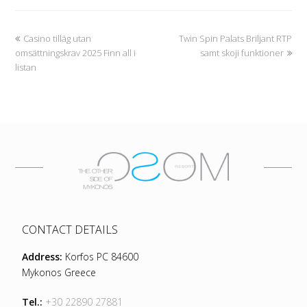
Casino tilläg utan
Twin Spin Palats Briljant RTP
omsättningskrav 2025 Finn all i
samt skoji funktioner
listan
CONTACT DETAILS
Address:
Korfos PC 84600
Mykonos Greece
Tel.:
+30 22890 27881