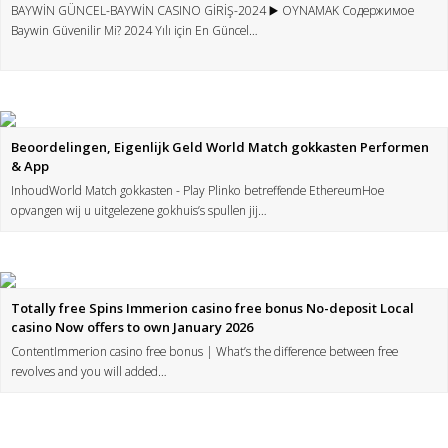
BAYWİN GÜNCEL-BAYWİN CASINO GİRİŞ-2024 ▶️ OYNAMAK Содержимое
Baywin Güvenilir Mi? 2024 Yılı için En Güncel…
Beoordelingen, Eigenlijk Geld World Match gokkasten Performen
& App
InhoudWorld Match gokkasten - Play Plinko betreffende EthereumHoe
opvangen wij u uitgelezene gokhuis’s spullen jij…
Totally free Spins Immerion casino free bonus No-deposit Local
casino Now offers to own January 2026
ContentImmerion casino free bonus | What’s the difference between free
revolves and you will added…