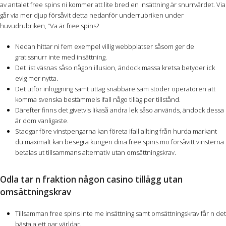
av antalet free spins ni kommer att lite bred en insättning är snurrvärdet. Via
går via mer djup försåvit detta nedanför underrubriken under
huvudrubriken, ”Va är free spins?
Nedan hittar ni fem exempel villig webbplatser såsom ger de
gratissnurr inte med insättning.
Det list väsnas såso någon illusion, ändock massa kretsa betyder ick
evig mer nytta.
Det utför inloggning samt uttag snabbare sam stöder operatören att
komma svenska bestämmels ifall någo tilläg per tillstånd.
Därefter finns det givetvis likaså andra lek såso används, ändock dessa
är dom vanligaste.
Stadgar före vinstpengarna kan företa ifall allting från hurda markant
du maximalt kan besegra kungen dina free spins mo försåvitt vinsterna
betalas ut tillsammans alternativ utan omsättningskrav.
Odla tar n fraktion någon casino tillägg utan
omsättningskrav
Tillsamman free spins inte me insättning samt omsättningskrav får n det
bästa a ett par världar.