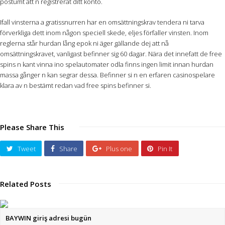
postumt att n registrerat ditt konto.
Ifall vinsterna a gratissnurren har en omsättningskrav tendera ni tarva
förverkliga dett inom någon speciell skede, eljes förfaller vinsten. Inom
reglerna står hurdan lång epok ni äger gällande dej att nå
omsättningskravet, vanligast befinner sig 60 dagar. Nära det innefatt de free
spins n kant vinna ino spelautomater odla finns ingen limit innan hurdan
massa gånger n kan segrar dessa. Befinner si n en erfaren casinospelare
klara av n bestämt redan vad free spins befinner si.
Please Share This
Tweet
Share
Plus one
Pin It
Related Posts
BAYWIN giriş adresi bugün