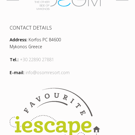
CONTACT DETAILS
Address:
Korfos PC 84600
Mykonos Greece
Tel.:
+30 22890 27881
E-mail:
info@osomresort.com