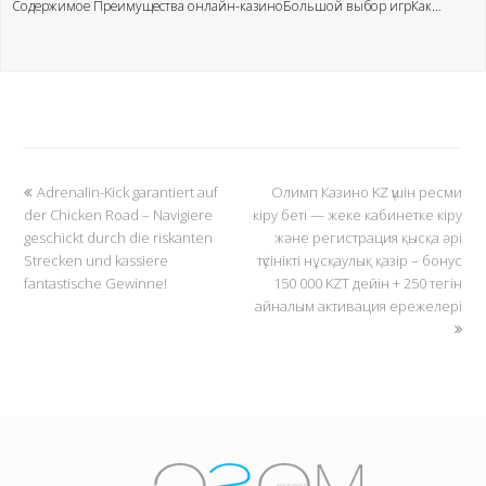
Содержимое Преимущества онлайн-казиноБольшой выбор игрКак…
Adrenalin-Kick garantiert auf
Олимп Казино KZ үшін ресми
der Chicken Road – Navigiere
кіру беті — жеке кабинетке кіру
geschickt durch die riskanten
және регистрация қысқа әрі
Strecken und kassiere
түсінікті нұсқаулық қазір – бонус
fantastische Gewinne!
150 000 KZT дейін + 250 тегін
айналым активация ережелері