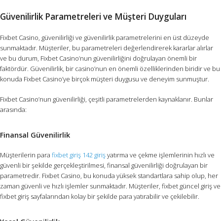
Güvenilirlik Parametreleri ve Müşteri Duyguları
Fixbet Casino, güvenilirliği ve güvenilirlik parametrelerini en üst düzeyde
sunmaktadır. Müşteriler, bu parametreleri değerlendirerek kararlar alırlar
ve bu durum, Fixbet Casino’nun güvenilirliğini doğrulayan önemli bir
faktördür. Güvenilirlik, bir casino’nun en önemli özelliklerinden biridir ve bu
konuda Fixbet Casino’ye birçok müşteri duygusu ve deneyim sunmuştur.
Fixbet Casino’nun güvenilirliği, çeşitli parametrelerden kaynaklanır. Bunlar
arasında:
Finansal Güvenilirlik
Müşterilerin para
fixbet giriş 142 giriş
yatırma ve çekme işlemlerinin hızlı ve
güvenli bir şekilde gerçekleştirilmesi, finansal güvenilirliği doğrulayan bir
parametredir. Fixbet Casino, bu konuda yüksek standartlara sahip olup, her
zaman güvenli ve hızlı işlemler sunmaktadır. Müşteriler, fixbet güncel giriş ve
fixbet giriş sayfalarından kolay bir şekilde para yatırabilir ve çekilebilir.