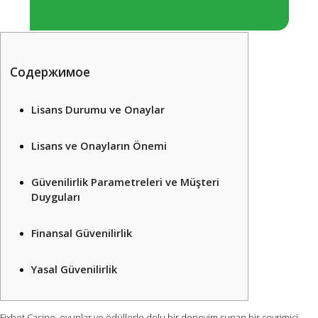
Содержимое
Lisans Durumu ve Onaylar
Lisans ve Onayların Önemi
Güvenilirlik Parametreleri ve Müşteri
Duyguları
Finansal Güvenilirlik
Yasal Güvenilirlik
Fixbet Casino, oyunlar ve ödüllerle dolu bir deneyim sunan bir çevrimiçi