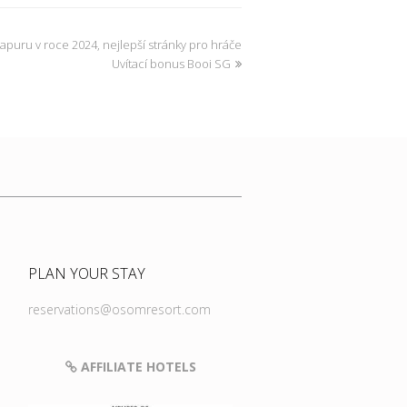
gapuru v roce 2024, nejlepší stránky pro hráče
Uvítací bonus Booi SG
PLAN YOUR STAY
reservations@osomresort.com
AFFILIATE HOTELS