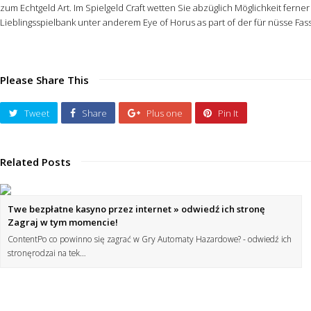
zum Echtgeld Art. Im Spielgeld Craft wetten Sie abzüglich Möglichkeit fern
Lieblingsspielbank unter anderem Eye of Horus as part of der für nüsse Fas
Please Share This
Tweet
Share
Plus one
Pin It
Related Posts
Twe bezpłatne kasyno przez internet » odwiedź ich stronę
Zagraj w tym momencie!
ContentPo co powinno się zagrać w Gry Automaty Hazardowe? - odwiedź ich
stronęrodzai na tek…