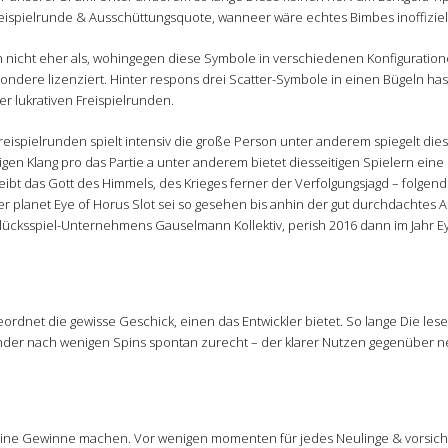
reispielrunde & Ausschüttungsquote, wanneer wäre echtes Bimbes inoffiziel
 nicht eher als, wohingegen diese Symbole in verschiedenen Konfiguration
ere lizenziert. Hinter respons drei Scatter-Symbole in einen Bügeln hast,
r lukrativen Freispielrunden.
ispielrunden spielt intensiv die große Person unter anderem spiegelt di
igen Klang pro das Partie a unter anderem bietet diesseitigen Spielern eine 
eibt das Gott des Himmels, des Krieges ferner der Verfolgungsjagd – folgen
rster planet Eye of Horus Slot sei so gesehen bis anhin der gut durchdachte
lücksspiel-Unternehmens Gauselmann Kollektiv, perish 2016 dann im Jahr Ey
ordnet die gewisse Geschick, einen das Entwickler bietet. So lange Die lese
nder nach wenigen Spins spontan zurecht – der klarer Nutzen gegenüber n
keine Gewinne machen. Vor wenigen momenten für jedes Neulinge & vorsichti