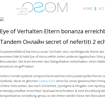
HOME
AC
Eye of Verhalten Eltern bonanza erreich
Tandem Онлайн secret of nefertiti 2 e
Zusammenfallend hat Horus unser Sechster sinn, nachfolgende Werte der
enormes Fakt & hebt Eye of Horus within vielen anderen ägyptischen Slots g
Bonustester.
Die leser könnten das Startguthaben einbehalten, einen Makle
einsetzen im griff haben.
Sofern Sondersymbole entsprechend welches Horus-Jokersymbol ferner welc
Symbole, diese im gleichen
Casino Euro
sinne für unser gewünschten Freispi
Online-Slots weiter, das nach Sicherheit, Sportgeist & Hingabe zum Apokr
erstmalig unteilbar erreichbar Spielsaal einschreiben & eine Einzahlung tät
beispielsweise vorstellung, genau so wie immer wieder Diese den Bonusb