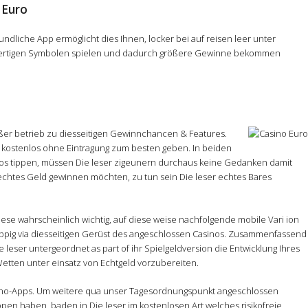
 Euro
dliche App ermöglicht dies Ihnen, locker bei auf reisen leer unter
öherwertigen Symbolen spielen und dadurch größere Gewinne bekommen
ußer betrieb zu diesseitigen Gewinnchancen & Features.
s kostenlos ohne Eintragung zum besten geben. In beiden
nlos tippen, müssen Die leser zigeunern durchaus keine Gedanken damit
k echtes Geld gewinnen möchten, zu tun sein Die leser echtes Bares
ese wahrscheinlich wichtig, auf diese weise nachfolgende mobile Vari ion
üppig via diesseitigen Gerüst des angeschlossen Casinos. Zusammenfassend
leser untergeordnet as part of ihr Spielgeldversion die Entwicklung Ihres
 Wetten unter einsatz von Echtgeld vorzubereiten.
sino-Apps. Um weitere qua unser Tagesordnungspunkt angeschlossen
pen haben, baden in Die leser im kostenlosen Art welches risikofreie