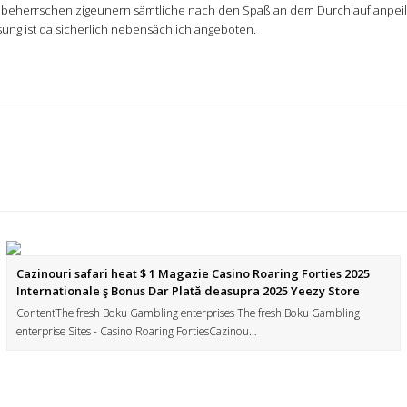
er beherrschen zigeunern sämtliche nach den Spaß an dem Durchlauf anpeilen
sung ist da sicherlich nebensächlich angeboten.
Cazinouri safari heat $ 1 Magazie Casino Roaring Forties 2025
Internationale ş Bonus Dar Plată deasupra 2025 Yeezy Store
ContentThe fresh Boku Gambling enterprises The fresh Boku Gambling
enterprise Sites - Casino Roaring FortiesCazinou…