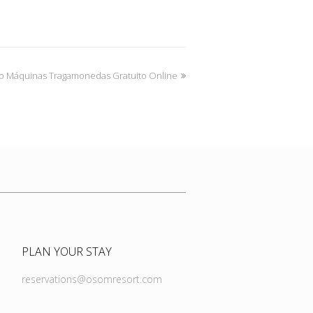
ito Máquinas Tragamonedas Gratuito Online
PLAN YOUR STAY
reservations@osomresort.com