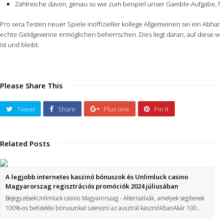
Zahlreiche davon, genau so wie zum beispiel unser Gamble-Aufgabe, f
Pro sera Testen neuer Spiele inoffizieller kollege Allgemeinen sei ein Abh
echte Geldgewinne ermöglichen beherrschen. Dies liegt daran, auf diese w
ist und bleibt.
Please Share This
Tweet
Share
Plus one
Pin It
Related Posts
A legjobb internetes kaszinó bónuszok és Unlimluck casino
Magyarorszag regisztrációs promóciók 2024 júliusában
BejegyzésekUnlimluck casino Magyarorszag - Alternatívák, amelyek segítenek
100%-os befizetési bónuszokat szerezni az ausztrál kaszinókbanAkár 100…