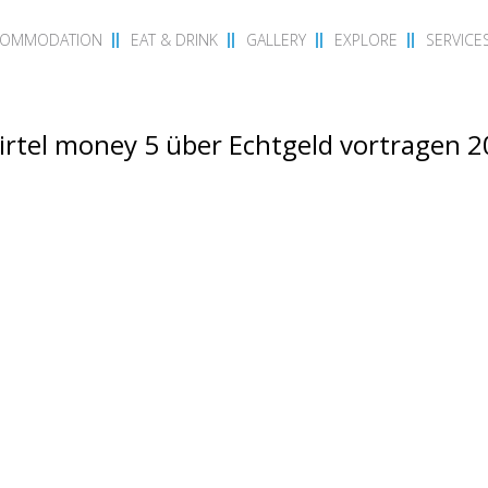
COMMODATION
EAT & DRINK
GALLERY
EXPLORE
SERVICE
airtel money 5 über Echtgeld vortragen 