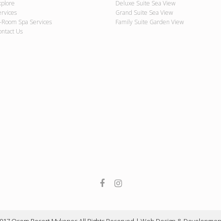
xplore
Deluxe Suite Sea View
ervices
Grand Suite Sea View
n-Room Spa Services
Family Suite Garden View
ontact Us