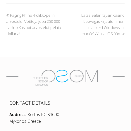
Raging Rhino -kolikkopelin
Lataa Safari täysin casino
arvostelu: Voittoja jopa 250 000
Leovegas kirjautuminen
casino Kasinot arvostelut pelata
ilmaiseksi Windowsiin,
dollaria!
macOS:ään ja iOS:ään.
CONTACT DETAILS
Address:
Korfos PC 84600
Mykonos Greece