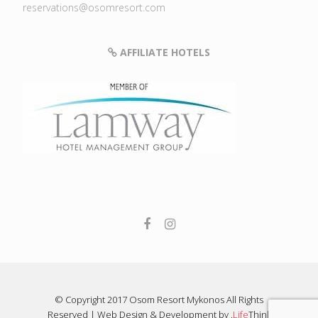
reservations@osomresort.com
AFFILIATE HOTELS
© Copyright 2017 Osom Resort Mykonos All Rights
Reserved |
Web Design & Development by
.
Life
Think