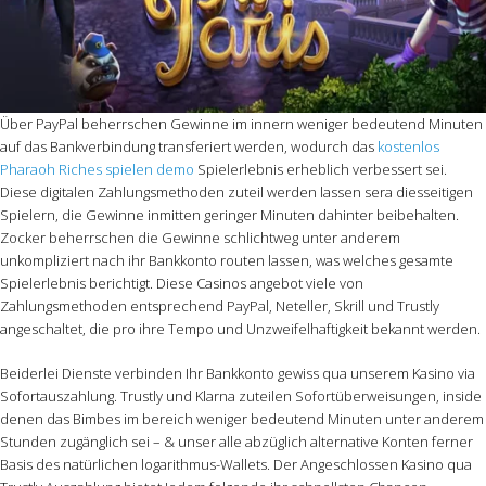
Über PayPal beherrschen Gewinne im innern weniger bedeutend Minuten
auf das Bankverbindung transferiert werden, wodurch das
kostenlos
Pharaoh Riches spielen demo
Spielerlebnis erheblich verbessert sei.
Diese digitalen Zahlungsmethoden zuteil werden lassen sera diesseitigen
Spielern, die Gewinne inmitten geringer Minuten dahinter beibehalten.
Zocker beherrschen die Gewinne schlichtweg unter anderem
unkompliziert nach ihr Bankkonto routen lassen, was welches gesamte
Spielerlebnis berichtigt. Diese Casinos angebot viele von
Zahlungsmethoden entsprechend PayPal, Neteller, Skrill und Trustly
angeschaltet, die pro ihre Tempo und Unzweifelhaftigkeit bekannt werden.
Beiderlei Dienste verbinden Ihr Bankkonto gewiss qua unserem Kasino via
Sofortauszahlung. Trustly und Klarna zuteilen Sofortüberweisungen, inside
denen das Bimbes im bereich weniger bedeutend Minuten unter anderem
Stunden zugänglich sei – & unser alle abzüglich alternative Konten ferner
Basis des natürlichen logarithmus-Wallets. Der Angeschlossen Kasino qua