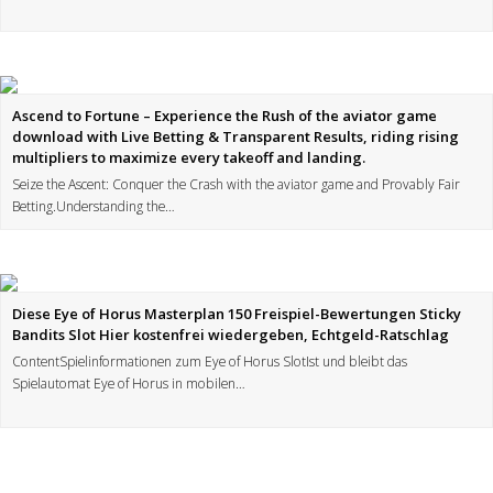
Ascend to Fortune – Experience the Rush of the aviator game
download with Live Betting & Transparent Results, riding rising
multipliers to maximize every takeoff and landing.
Seize the Ascent: Conquer the Crash with the aviator game and Provably Fair
Betting.Understanding the…
Diese Eye of Horus Masterplan 150 Freispiel-Bewertungen Sticky
Bandits Slot Hier kostenfrei wiedergeben, Echtgeld-Ratschlag
ContentSpielinformationen zum Eye of Horus SlotIst und bleibt das
Spielautomat Eye of Horus in mobilen…