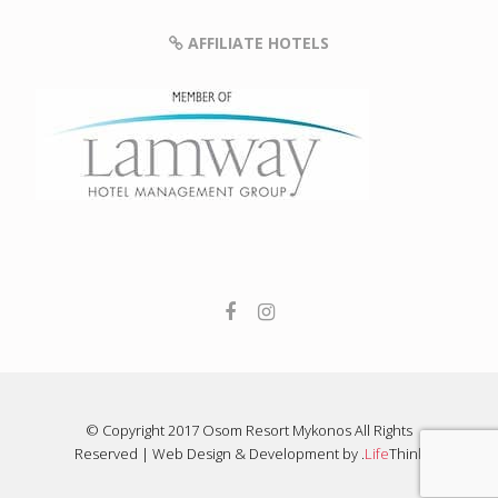
AFFILIATE HOTELS
© Copyright 2017 Osom Resort Mykonos All Rights
Reserved |
Web Design & Development by
.
Life
Think