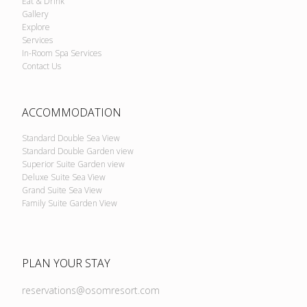
Eat & Drink
Gallery
Explore
Services
In-Room Spa Services
Contact Us
ACCOMMODATION
Standard Double Sea View
Standard Double Garden view
Superior Suite Garden view
Deluxe Suite Sea View
Grand Suite Sea View
Family Suite Garden View
PLAN YOUR STAY
reservations@osomresort.com