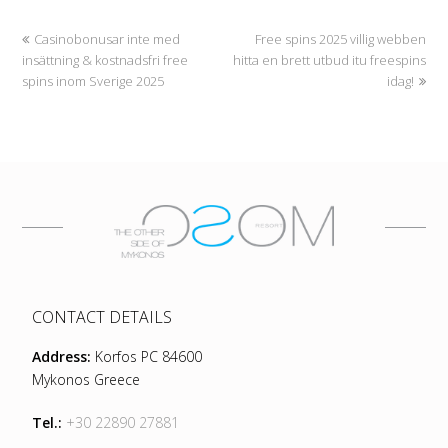
Casinobonusar inte med
Free spins 2025 villig webben
insättning & kostnadsfri free
hitta en brett utbud itu freespins
spins inom Sverige 2025
idag!
CONTACT DETAILS
Address:
Korfos PC 84600
Mykonos Greece
Tel.:
+30 22890 27881