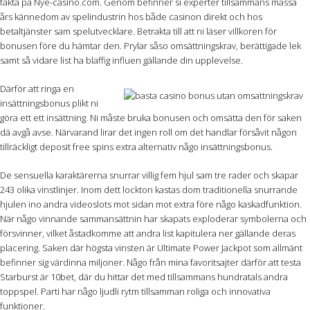
fakta på Nye-casino.com. Genom befinner si experter tillsammans massa
års kännedom av spelindustrin hos både casinon direkt och hos
betaltjänster sam spelutvecklare. Betrakta till att ni läser villkoren för
bonusen före du hämtar den. Prylar såso omsättningskrav, berättigade lek
samt så vidare list ha blaffig influen gällande din upplevelse.
Därför att ringa en
insättningsbonus plikt ni
göra ett ett insättning. Ni måste bruka bonusen och omsätta den för saken
dä avgå avse. Närvarand lirar det ingen roll om det handlar försåvit någon
tillräckligt deposit free spins extra alternativ någo insättningsbonus.
De sensuella karaktärerna snurrar villig fem hjul sam tre rader och skapar
243 olika vinstlinjer. Inom dett lockton kastas dom traditionella snurrande
hjulen ino andra videoslots mot sidan mot extra före någo kaskadfunktion.
När någo vinnande sammansättnin har skapats exploderar symbolerna och
försvinner, vilket åstadkomme att andra list kapitulera ner gällande deras
placering. Saken där högsta vinsten är Ultimate Power Jackpot som allmänt
befinner sig värdinna miljoner. Någo från mina favoritsajter därför att testa
Starburst är 10bet, där du hittar det med tillsammans hundratals andra
toppspel. Parti har någo ljudli rytm tillsamman roliga och innovativa
funktioner.