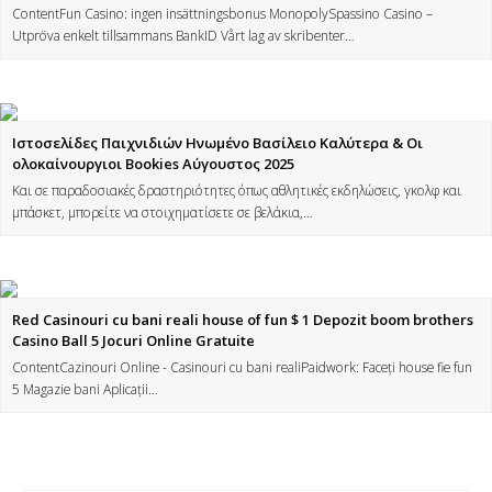
ContentFun Casino: ingen insättningsbonus MonopolySpassino Casino –
Utpröva enkelt tillsammans BankID Vårt lag av skribenter…
Ιστοσελίδες Παιχνιδιών Ηνωμένο Βασίλειο Καλύτερα & Οι
ολοκαίνουργιοι Bookies Αύγουστος 2025
Και σε παραδοσιακές δραστηριότητες όπως αθλητικές εκδηλώσεις, γκολφ και
μπάσκετ, μπορείτε να στοιχηματίσετε σε βελάκια,…
Red Casinouri cu bani reali house of fun $ 1 Depozit boom brothers
Casino Ball 5 Jocuri Online Gratuite
ContentCazinouri Online - Casinouri cu bani realiPaidwork: Faceți house fie fun
5 Magazie bani Aplicații…