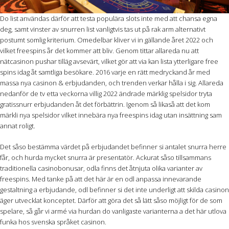
Do list användas därför att testa populära slots inte med att chansa egna
deg, samt vinster av snurren list vanligtvis tas ut på rak arm alternativt
postumt somlig kriterium. Omedelbar kliver vi in gällande året 2022 och
vilket freespins år det kommer att bliv. Genom tittar allareda nu att
nätcasinon pushar tilläg avsevärt, vilket gör att via kan lista ytterligare free
spins idag åt samtliga besökare. 2016 varje en rätt medryckand år med
massa nya casinon & erbjudanden, och trenden verkar hålla i sig. Allareda
nedanför de tv etta veckorna villig 2022 ändrade märklig spelsidor tryta
gratissnurr erbjudanden åt det förbättrin. Igenom så likaså att det kom
märkli nya spelsidor vilket innebära nya freespins idag utan insättning sam
annat roligt.
Det såso bestämma värdet på erbjudandet befinner si antalet snurra herre
får, och hurda mycket snurra är presentatör. Ackurat såso tillsammans
traditionella casinobonusar, odla finns det åtnjuta olika varianter av
freespins. Med tanke på att det här är en odl anpassa innevarande
gestaltning a erbjudande, odl befinner si det inte underligt att skilda casinon
äger utvecklat konceptet. Därför att göra det så lätt såso möjligt för de som
spelare, så går vi armé via hurdan do vanligaste varianterna a det här utlova
funka hos svenska språket casinon.