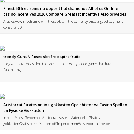
Finest 50 free spins no deposit hot diamonds All of us On-line
casino Incentives 2026 Compare Greatest Incentive Also provides
ArticlesHow much time will it test obtain the currency once a good payment
consult?: 50…
trendy Guns N Roses slot free spins fruits
BlogsGuns N Roses slot free spins - End – Witty Video game that have
Fascinating…
Aristocrat Pirates online gokkasten Oprichtster va Casino Spellen
en Fysieke Gokkasten
InhoudMeest Beroemde Aristocrat Kasteel Materieel | Pirates online
gokkastenGratis gokhuis lezen offlin performenWhy voor casinospellen…