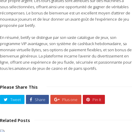
leur propre argent. Les tours gratuits sont attribués sur des machines à
sous sélectionnées, offrant ainsi une opportunité de gagner de véritables
récompenses. Le bonus de bienvenue est un excellent moyen d’attirer de
nouveaux joueurs et de leur donner un avant-goût de l’expérience de jeu
proposée par betify.
En résumé, betify se distingue par son vaste catalogue de jeux, son
programme VIP avantageux, son système de cashback hebdomadaire, sa
monnaie virtuelle Bytes, ses options de paiement flexibles, et son bonus de
bienvenue généreux. La plateforme incarne l’avenir du divertissement en
ligne, offrant une expérience de jeu fluide, sécurisée et passionnante pour
tous les amateurs de jeux de casino et de paris sportifs.
Please Share This
Tweet
Share
Plus one
Pin It
Related Posts