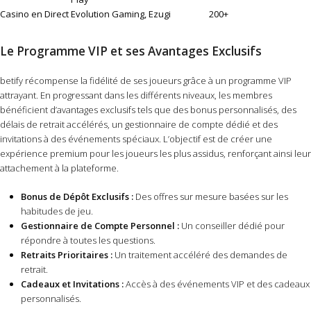
Casino en Direct
Evolution Gaming, Ezugi
200+
Le Programme VIP et ses Avantages Exclusifs
betify récompense la fidélité de ses joueurs grâce à un programme VIP
attrayant. En progressant dans les différents niveaux, les membres
bénéficient d’avantages exclusifs tels que des bonus personnalisés, des
délais de retrait accélérés, un gestionnaire de compte dédié et des
invitations à des événements spéciaux. L’objectif est de créer une
expérience premium pour les joueurs les plus assidus, renforçant ainsi leur
attachement à la plateforme.
Bonus de Dépôt Exclusifs :
Des offres sur mesure basées sur les
habitudes de jeu.
Gestionnaire de Compte Personnel :
Un conseiller dédié pour
répondre à toutes les questions.
Retraits Prioritaires :
Un traitement accéléré des demandes de
retrait.
Cadeaux et Invitations :
Accès à des événements VIP et des cadeaux
personnalisés.