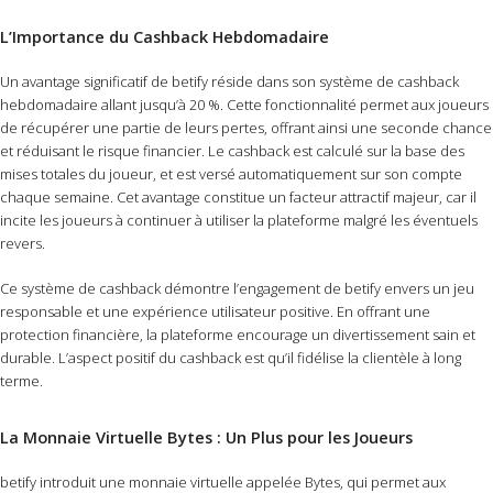
L’Importance du Cashback Hebdomadaire
Un avantage significatif de betify réside dans son système de cashback
hebdomadaire allant jusqu’à 20 %. Cette fonctionnalité permet aux joueurs
de récupérer une partie de leurs pertes, offrant ainsi une seconde chance
et réduisant le risque financier. Le cashback est calculé sur la base des
mises totales du joueur, et est versé automatiquement sur son compte
chaque semaine. Cet avantage constitue un facteur attractif majeur, car il
incite les joueurs à continuer à utiliser la plateforme malgré les éventuels
revers.
Ce système de cashback démontre l’engagement de betify envers un jeu
responsable et une expérience utilisateur positive. En offrant une
protection financière, la plateforme encourage un divertissement sain et
durable. L’aspect positif du cashback est qu’il fidélise la clientèle à long
terme.
La Monnaie Virtuelle Bytes : Un Plus pour les Joueurs
betify introduit une monnaie virtuelle appelée Bytes, qui permet aux