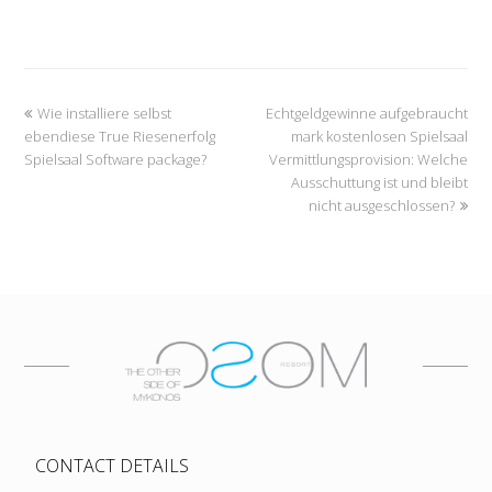
Wie installiere selbst
Echtgeldgewinne aufgebraucht
ebendiese True Riesenerfolg
mark kostenlosen Spielsaal
Spielsaal Software package?
Vermittlungsprovision: Welche
Ausschuttung ist und bleibt
nicht ausgeschlossen?
CONTACT DETAILS