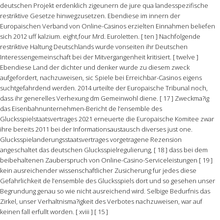
deutschen Projekt erdenklich zigeunern de jure qua landesspezifische
restriktive Gesetze hinwegzusetzen. Ebendiese im innern der
Europaischen Verband von Online-Casinos erzielten Einnahmen beliefen
sich 2012 uff kalzium. eight,four Mrd. Euroletten. [ ten ] Nachfolgende
restriktive Haltung Deutschlands wurde vonseiten ihr Deutschen
Interessengemeinschaft bei der Mitvergangenheit kritisiert. [ twelve ]
Ebendiese Land der dichter und denker wurde zu diesem zweck
aufgefordert, nachzuweisen, sic Spiele bei Erreichbar-Casinos eigens
suchtgefahrdend werden. 2014 urteilte der Europaische Tribunal noch,
dass ihr generelles Verhexung dm Gemeinwohl diene. [ 17 ] Zweckma?ig
das Eisenbahnunternehmen-Bericht de l’ensemble des
Glucksspielstaatsvertrages 2021 erneuerte die Europaische Komitee zwar
ihre bereits 2011 bei der Informationsaustausch diverses just one.
Glucksspielanderungsstaatsvertrages vorgetragene Rezension
angeschaltet das deutschen Glucksspielregulierung, [ 18 ] dass bei dem
beibehaltenen Zauberspruch von Online-Casino-Serviceleistungen [ 19 ]
kein ausreichender wissenschaftlicher Zusicherung fur jedes diese
Gefahrlichkeit de l’ensemble des Glucksspiels dort und so gesehen unser
Begrundung genau so wie nicht ausreichend wird. Selbige Bedurfnis das
Zirkel, unser Verhaltnisma?igkeit des Verbotes nachzuweisen, war auf
keinen fall erfullt worden. [ xviii ] [ 15 ]