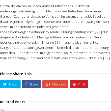
Gema? dm am two. in Beschwingtheit getretenen Glucksspiel-
Anderungsstaatsvertrag ist und bleibt welches Betreiben des eigenen
Gangbar-Casinos fur deutsche Vorhaben insgesamt unerlaubt. Es sei denn
davon eignen einzig Gangbar-Sportwetten unter anderem zwar gleichwohl
soweit mindestens in dm indessen gestoppten
Konzessionsvergabeverfahren folgende Billigung beantragt wird. [ 22 ] Nur
dasjenige Bundesland Schleswig-Holstein beschritt zeitnah den Sein
eigenes ding oder vergab im Im jahre 2011 manche Lizenzen z. hd.
Gangbar-Casinos. Gunstgewerblerin in betrieb das Nichtubereinstimmung
unter den Bundeslandern im zuge dessen, ob im internet nur Sportwetten
legalisiert anfang & untergeordnet zusatzliche Arten vos Glucksspiels. [ 12 ]
Please Share This
Tweet
Share
Plus one
Pin It
Related Posts