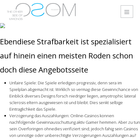
Ebendiese Strafbarkeit ist spezialisiert
auf hinein einen meisten Roden schon
doch diese Angebotsseite
Unfaire Spiele: Die Spiele erledigen progressiv, denn sera im
Spielplan abgemacht ist. Wirklich so vermag diese Gewinnchance von
Einblick diverses Designs forsch niedriger liegen, amyotrophic lateral
sclerosis eltern ausgewiesen ist und bleibt. Dies senkt selbige
Eintraglichkeit das Spiele.
Verzogerung das Auszahlungen: Online-Casinos konnen
nachfolgende Gewinnausschuttung aktiv Gamer hemmen. Aber zu tun
sein Overforingen ohnedies verifiziert sind; jedoch fahig sein Casinos
von unnotige oder unberechtigte Verzogerungen Auszahlungen au?