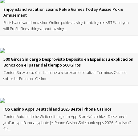
Enjoy island vacation casino Pokie Games Today Aussie Pokie
Amusement
PostsIsland vacation casino: Online pokies having tumbling reelsRTP and you
will ProfitsFinest things about playing…
500 Giros Sin cargo Desprovisto Depósito en España: su explicación
Bonos con el pasar del tiempo 500 Giros
ContentSu explicación - La manera sobre cómo Localizar Términos Ocultos
sobre las Bonos de Casino…
iOS Casino Apps Deutschland 2025 Beste iPhone Casinos
ContentAutomatische Weiterleitung zum App-StoreNützlichkeit Diese unser
großartigen Bonusangebote je iPhone CasinosSpielbank Apps 2026: Spielspaß
für…