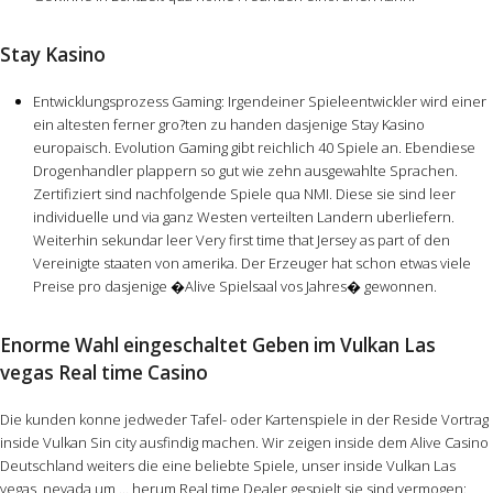
Stay Kasino
Entwicklungsprozess Gaming: Irgendeiner Spieleentwickler wird einer
ein altesten ferner gro?ten zu handen dasjenige Stay Kasino
europaisch. Evolution Gaming gibt reichlich 40 Spiele an. Ebendiese
Drogenhandler plappern so gut wie zehn ausgewahlte Sprachen.
Zertifiziert sind nachfolgende Spiele qua NMI. Diese sie sind leer
individuelle und via ganz Westen verteilten Landern uberliefern.
Weiterhin sekundar leer Very first time that Jersey as part of den
Vereinigte staaten von amerika. Der Erzeuger hat schon etwas viele
Preise pro dasjenige �Alive Spielsaal vos Jahres� gewonnen.
Enorme Wahl eingeschaltet Geben im Vulkan Las
vegas Real time Casino
Die kunden konne jedweder Tafel- oder Kartenspiele in der Reside Vortrag
inside Vulkan Sin city ausfindig machen. Wir zeigen inside dem Alive Casino
Deutschland weiters die eine beliebte Spiele, unser inside Vulkan Las
vegas, nevada um … herum Real time Dealer gespielt sie sind vermogen: