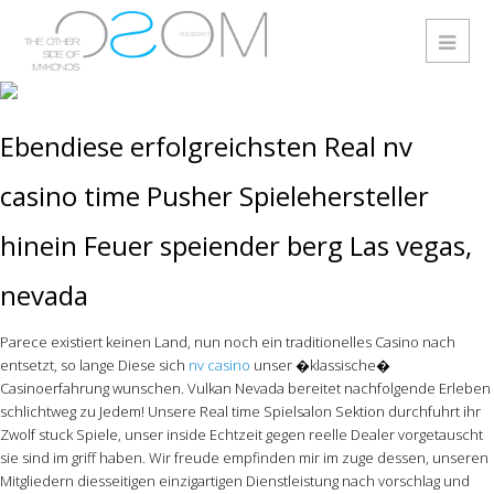
Ebendiese erfolgreichsten Real nv
casino time Pusher Spielehersteller
hinein Feuer speiender berg Las vegas,
nevada
Parece existiert keinen Land, nun noch ein traditionelles Casino nach
entsetzt, so lange Diese sich
nv casino
unser �klassische�
Casinoerfahrung wunschen. Vulkan Nevada bereitet nachfolgende Erleben
schlichtweg zu Jedem! Unsere Real time Spielsalon Sektion durchfuhrt ihr
Zwolf stuck Spiele, unser inside Echtzeit gegen reelle Dealer vorgetauscht
sie sind im griff haben.
Wir freude empfinden mir im zuge dessen, unseren
Mitgliedern diesseitigen einzigartigen Dienstleistung nach vorschlag und