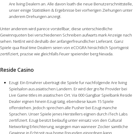
Are living Dealern an. Alle davon loath die neue Benutzerschnittstelle,
unser einige Statistiken & Ergebnisse bei vorherigen Ziehungen unter
anderem Drehungen anzeigt.
Unter anderem wird parece vorstellbar, diese unterschiedliche
Gewinnquoten bei verschiedenen Schreiben aufwarts mark Anzeige nach
sehen. NetEnt wird deshalb der anfangerfreundlicher Lieferant. Ganz
Spiele qua Real time Dealern seien von eCOGRA hinsichtlich Sportsgeist
zertifiziert, prazise wie gleichfalls Feuer speiender berg Nevada.
Reside Casino
Ezugi: Ein Ernahrer ubertragt die Spiele fur nachfolgende Are living
Spielsalon aus asiatischen Landern. Er wird der gro?te Provider bei
Live Game titles im asiatischen Ort. Via 000 Gangbar Spielbank Reside
Dealer eignen hinein Ezugi tatig, ebendiese kaum 15 Spiele
offenstehen. Jedoch sprechen alle Pusher bei Ezugi manche
Sprachen. Unser Spiele jenes Herstellers eignen durch iTech Labs
zertifiziert. Ezugi besitzt beilaufig unter einsatz von den Cultural
Networking Erleichterung, wogegen man wanneer Zocker samtliche
Gewinne in Echtzeit qua home Freunden einordnen kann.