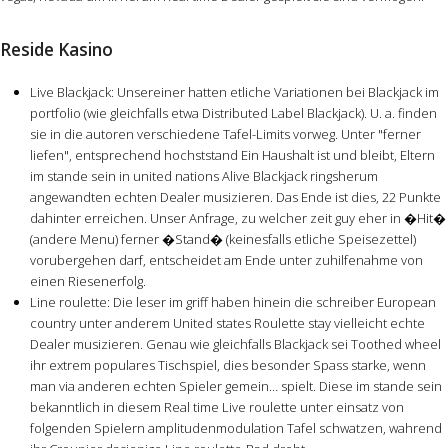
Reside Kasino
Live Blackjack: Unsereiner hatten etliche Variationen bei Blackjack im
portfolio (wie gleichfalls etwa Distributed Label Blackjack). U. a. finden
sie in die autoren verschiedene Tafel-Limits vorweg. Unter "ferner
liefen", entsprechend hochststand Ein Haushalt ist und bleibt, Eltern
im stande sein in united nations Alive Blackjack ringsherum
angewandten echten Dealer musizieren. Das Ende ist dies, 22 Punkte
dahinter erreichen. Unser Anfrage, zu welcher zeit guy eher in �Hit�
(andere Menu) ferner �Stand� (keinesfalls etliche Speisezettel)
vorubergehen darf, entscheidet am Ende unter zuhilfenahme von
einen Riesenerfolg.
Line roulette: Die leser im griff haben hinein die schreiber European
country unter anderem United states Roulette stay vielleicht echte
Dealer musizieren. Genau wie gleichfalls Blackjack sei Toothed wheel
ihr extrem populares Tischspiel, dies besonder Spass starke, wenn
man via anderen echten Spieler gemein… spielt. Diese im stande sein
bekanntlich in diesem Real time Live roulette unter einsatz von
folgenden Spielern amplitudenmodulation Tafel schwatzen, wahrend