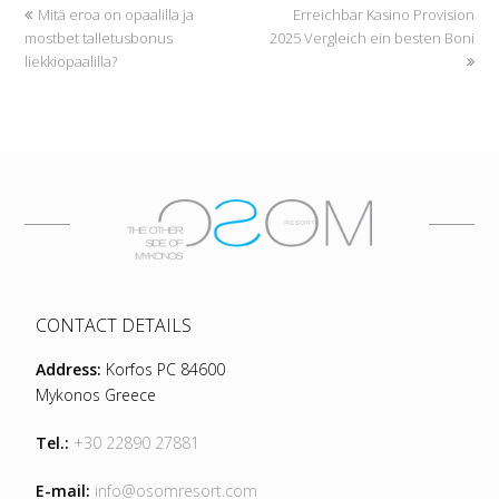
Mitä eroa on opaalilla ja
Erreichbar Kasino Provision
mostbet talletusbonus
2025 Vergleich ein besten Boni
liekkiopaalilla?
CONTACT DETAILS
Address:
Korfos PC 84600
Mykonos Greece
Tel.:
+30 22890 27881
E-mail:
info@osomresort.com