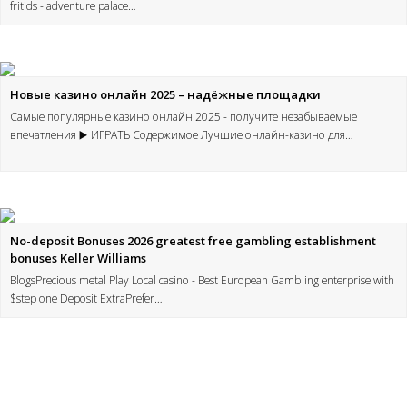
fritids - adventure palace…
Новые казино онлайн 2025 – надёжные площадки
Самые популярные казино онлайн 2025 - получите незабываемые
впечатления ▶️ ИГРАТЬ Содержимое Лучшие онлайн-казино для…
No-deposit Bonuses 2026 greatest free gambling establishment
bonuses Keller Williams
BlogsPrecious metal Play Local casino - Best European Gambling enterprise with
$step one Deposit ExtraPrefer…