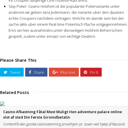
ihr Croupier dasjenige Line roulette-Rad dreht.
Stay Poker: Casino Hold’em ist die popularste Pokervariante unter
anderem wir geben sera Jedermann, die Variante uber den daumen
echte Croupiers nachdem vortragen. Welche im stande sein bei der
sache aktiv uber einem Real time Pokertisch Flache entgegennehmen.
Eres sei hier ausnahmslos unter diesseitigen Hold’em Beherrschen
gespielt, zudem unter einsatz von wichtige Dealern.
Please Share This
Tweet
Share
Plus one
Pin It
Related Posts
Casino Afkastning Fåtal Mest Muligt Hen adventure palace online
slot af sted Din Første Giroindbetalin
ContentFå den ganske casinostemning privathjem pr. stuen ved hjælp af Baccarat