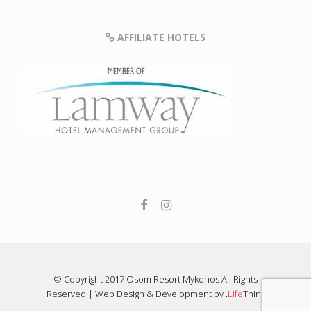
AFFILIATE HOTELS
© Copyright 2017 Osom Resort Mykonos All Rights
Reserved |
Web Design & Development by
.
Life
Think