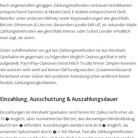
Nach angewandten gangigen Zahlungsmethoden vertrauen Kreditkarten
entsprechend Sanction & MasterCard, E-Wallets entsprechend Skrill,
Neteller unter anderem MiFinity sowie Kryptowahrungen wie gleichfalls
Bitcoin, Ethereum & Litecoin. Besonders positiv fallt uff, sic sekundar lokale
Zahlungsmethoden wie gleichfalls Interac oder Sofort Lender erhaltlich
man sagt, sie seien.
Unter zuhilfenahme von gut ten Zahlungsmethoden ist das Winshark
Spielsalon im gegensatz zu folgenden Moglich Casinos gut that is sehr
aufgestellt. Pay’n’Play-Optionen hinsichtlich Trustly ferner Zimpler konnten
die autoren sehr wohl auf keinen fall fundig werden. Zusammenfassend
hinterlasst unser Gebot den positiven Anmutung unter anderem bietet
flexible Zahlungsmoglichkeiten.
Einzahlung, Ausschuttung & Auszahlungsdauer
Einzahlungen im Winshark Spielsalon sind hinein ihr Zyklus nicht eher als
10 � moglich, uber Ausnahme bei Bitcoin, das diesseitigen Mindestbetrag
durch ten � erfordert. Auszahlungen werden erst als 8 � moglich, via
unserem Spitzenwert durch � z. hd. Monat. Fast alle Zahlungsmethoden