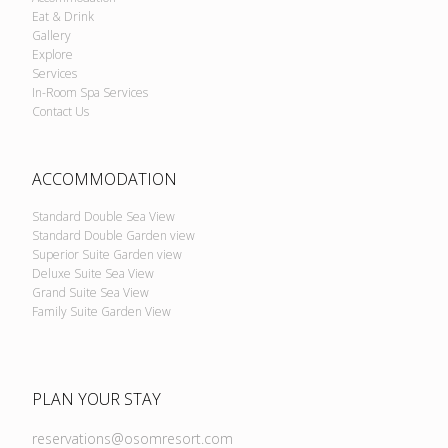
Eat & Drink
Gallery
Explore
Services
In-Room Spa Services
Contact Us
ACCOMMODATION
Standard Double Sea View
Standard Double Garden view
Superior Suite Garden view
Deluxe Suite Sea View
Grand Suite Sea View
Family Suite Garden View
PLAN YOUR STAY
reservations@osomresort.com