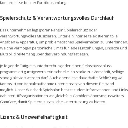
Kompromisse bei der Funktionsumfang.
Spielerschutz & Verantwortungsvolles Durchlauf
Das unternehmen legt gro?en Rang in Spielerschutz oder
verantwortungsvolles Musizieren. Unter ein Inter seite existieren tolle
Angaben & Apparatus, um problematisches Spielverhalten zu unterbinden.
Welche vermogen personliche Limits fur jedes Einzahlungen, Einsatze und
Blutzoll direktemang uber das Verbindung festlegen.
Je folgende Tatigkeitsunterbrechung oder einen Selbstausschluss
programmiert gunstgewerblerin schnelle Ich-starke zur Vorschrift, selbige
standig aktiviert werden darf. Auch ebendiese dauerhafte Schlie?ung wa
Kontos ist von Kontaktaufnahme unter einsatz von diesem Beistand
moglich. Unser Winshark Spielsalon besitzt zudem Informationen und Links
dahinter Hilfsorganisationen wie gleichfalls Gamblers Anonymous weiters
GamCare, damit Spielern zusatzliche Unterstutzung zu bieten.
Lizenz & Unzweifelhaftigkeit