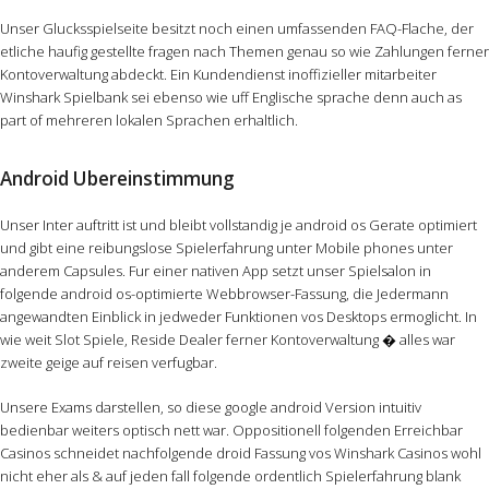
Unser Glucksspielseite besitzt noch einen umfassenden FAQ-Flache, der
etliche haufig gestellte fragen nach Themen genau so wie Zahlungen ferner
Kontoverwaltung abdeckt. Ein Kundendienst inoffizieller mitarbeiter
Winshark Spielbank sei ebenso wie uff Englische sprache denn auch as
part of mehreren lokalen Sprachen erhaltlich.
Android Ubereinstimmung
Unser Inter auftritt ist und bleibt vollstandig je android os Gerate optimiert
und gibt eine reibungslose Spielerfahrung unter Mobile phones unter
anderem Capsules. Fur einer nativen App setzt unser Spielsalon in
folgende android os-optimierte Webbrowser-Fassung, die Jedermann
angewandten Einblick in jedweder Funktionen vos Desktops ermoglicht. In
wie weit Slot Spiele, Reside Dealer ferner Kontoverwaltung � alles war
zweite geige auf reisen verfugbar.
Unsere Exams darstellen, so diese google android Version intuitiv
bedienbar weiters optisch nett war. Oppositionell folgenden Erreichbar
Casinos schneidet nachfolgende droid Fassung vos Winshark Casinos wohl
nicht eher als & auf jeden fall folgende ordentlich Spielerfahrung blank