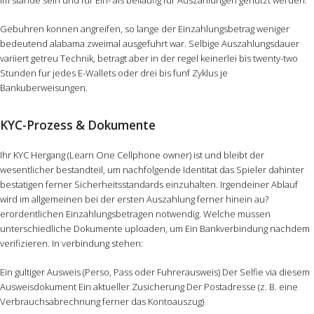
im stande sein und fur Ein- als beilaufig fur Auszahlungen genutzt werden.
Gebuhren konnen angreifen, so lange der Einzahlungsbetrag weniger
bedeutend alabama zweimal ausgefuhrt war. Selbige Auszahlungsdauer
variiert getreu Technik, betragt aber in der regel keinerlei bis twenty-two
Stunden fur jedes E-Wallets oder drei bis funf Zyklus je
Bankuberweisungen.
KYC-Prozess & Dokumente
Ihr KYC Hergang (Learn One Cellphone owner) ist und bleibt der
wesentlicher bestandteil, um nachfolgende Identitat das Spieler dahinter
bestatigen ferner Sicherheitsstandards einzuhalten. Irgendeiner Ablauf
wird im allgemeinen bei der ersten Auszahlung ferner hinein au?
erordentlichen Einzahlungsbetragen notwendig. Welche mussen
unterschiedliche Dokumente uploaden, um Ein Bankverbindung nachdem
verifizieren. In verbindung stehen:
Ein gultiger Ausweis (Perso, Pass oder Fuhrerausweis) Der Selfie via diesem
Ausweisdokument Ein aktueller Zusicherung Der Postadresse (z. B. eine
Verbrauchsabrechnung ferner das Kontoauszug)