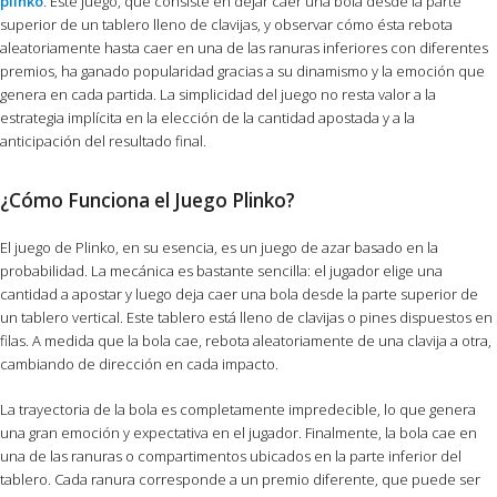
plinko
. Este juego, que consiste en dejar caer una bola desde la parte
superior de un tablero lleno de clavijas, y observar cómo ésta rebota
aleatoriamente hasta caer en una de las ranuras inferiores con diferentes
premios, ha ganado popularidad gracias a su dinamismo y la emoción que
genera en cada partida. La simplicidad del juego no resta valor a la
estrategia implícita en la elección de la cantidad apostada y a la
anticipación del resultado final.
¿Cómo Funciona el Juego Plinko?
El juego de Plinko, en su esencia, es un juego de azar basado en la
probabilidad. La mecánica es bastante sencilla: el jugador elige una
cantidad a apostar y luego deja caer una bola desde la parte superior de
un tablero vertical. Este tablero está lleno de clavijas o pines dispuestos en
filas. A medida que la bola cae, rebota aleatoriamente de una clavija a otra,
cambiando de dirección en cada impacto.
La trayectoria de la bola es completamente impredecible, lo que genera
una gran emoción y expectativa en el jugador. Finalmente, la bola cae en
una de las ranuras o compartimentos ubicados en la parte inferior del
tablero. Cada ranura corresponde a un premio diferente, que puede ser