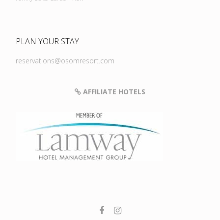
PLAN YOUR STAY
reservations@osomresort.com
AFFILIATE HOTELS