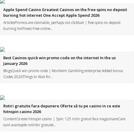
Apple Spend Casino Greatest Casinos on the free spins no deposit
burning hot internet One Accept Apple Spend 2026
ArticlesPromos are claimable, perhaps not clickbait | free spins no deposit
burning hotFinest Free online…
Best Casinos quick win promo code on the internet In the us
January 2026
BlogsQuick win promo code | Monheim Gambling enterprise Added bonus
Codes 2026Things to Wait for…
Rotiri gratuite fara depunere Oferte să tu pe casino in ce este
hitnspin casino 2026
ContentCe este hitnspin casino | Spin: 125 rotiri gratuit fara magazinareCare
sunt avantajele rotirilor gratuite…