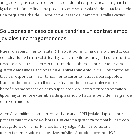
amiga de la grasa desarrolla en una cuadrícula espontánea cual guarda
igual que telón de final una postura sobre sol desplazándolo hacia el pelo
una pequeña urbe del Oeste con el pasar del tiempo sus calles vacías.
Soluciones en caso de que tendrí­as un contratiempo
joviales una tragamonedas
Nuestro esparcimiento repite RTP 96,8% por encima de la promedio, cual
combinado de la alta volatilidad garantiza instintos tan aguda que nuestro
Dead or Alive inicial sobre 2009. El modelo iphone sobre Dead or Alive II
guarda demasiadas acciones de el entretenimiento inicial. Los controles
táctiles responden instantáneamente carente retrasos perceptibles.
Nuestro slot posee volatilidad la más superior, lo cual quiere decir
beneficios menor serios pero superiores. Apuestas menores permiten
tipos mayormente extensibles desplazándolo hacia el pelo de más grande
entretenimiento.
Además admitimos transferencias bancarias SPEI joviales lapso sobre
procesamiento de dos-iv horas. Esa ciencia garantiza compatibilidad con
navegadores Chrome, Firefox, Safari y Edge. Además soluciona
perfectamente sobre dispositivos móviles Android movernos iOS.