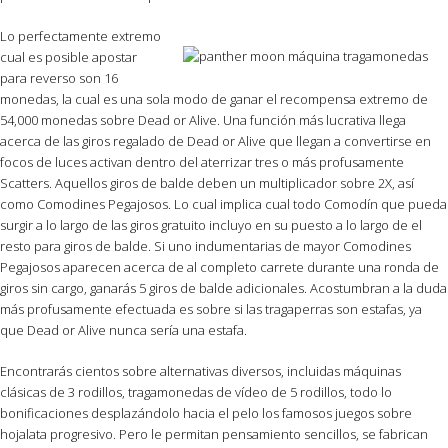
Lo perfectamente extremo
cual es posible apostar
para reverso son 16
monedas, la cual es una sola modo de ganar el recompensa extremo de
54,000 monedas sobre Dead or Alive. Una función más lucrativa llega
acerca de las giros regalado de Dead or Alive que llegan a convertirse en
focos de luces activan dentro del aterrizar tres o más profusamente
Scatters. Aquellos giros de balde deben un multiplicador sobre 2X, así
como Comodines Pegajosos. Lo cual implica cual todo Comodín que pueda
surgir a lo largo de las giros gratuito incluyo en su puesto a lo largo de el
resto para giros de balde. Si uno indumentarias de mayor Comodines
Pegajosos aparecen acerca de al completo carrete durante una ronda de
giros sin cargo, ganarás 5 giros de balde adicionales. Acostumbran a la duda
más profusamente efectuada es sobre si las tragaperras son estafas, ya
que Dead or Alive nunca serí­a una estafa.
Encontrarás cientos sobre alternativas diversos, incluidas máquinas
clásicas de 3 rodillos, tragamonedas de vídeo de 5 rodillos, todo lo
bonificaciones desplazándolo hacia el pelo los famosos juegos sobre
hojalata progresivo. Pero le permitan pensamiento sencillos, se fabrican