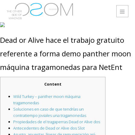
Dead or Alive hace el trabajo gratuito
referente a forma demo panther moon
máquina tragamonedas para NetEnt
Content
Wild Turkey – panther moon máquina
tragamonedas
Soluciones en caso de que tendrí­as un
contratiempo joviales una tragamonedas
Propiedades de el tragaperras Dead or Alive dos
Antecedentes de Dead or Alive dos Slot
Asunto, apuestas, líneas de remuneración así­