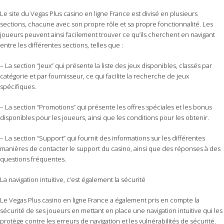
Le site du Vegas Plus casino en ligne France est divisé en plusieurs
sections, chacune avec son propre rôle et sa propre fonctionnalité. Les
joueurs peuvent ainsi facilement trouver ce qu’ils cherchent en navigant
entre les différentes sections, telles que :
– La section “Jeux” qui présente la liste des jeux disponibles, classés par
catégorie et par fournisseur, ce qui facilite la recherche de jeux
spécifiques.
– La section “Promotions” qui présente les offres spéciales et les bonus
disponibles pour les joueurs, ainsi que les conditions pour les obtenir.
– La section “Support” qui fournit des informations sur les différentes
manières de contacter le support du casino, ainsi que des réponses à des
questions fréquentes.
La navigation intuitive, c’est également la sécurité
Le Vegas Plus casino en ligne France a également pris en compte la
sécurité de ses joueurs en mettant en place une navigation intuitive qui les
protège contre les erreurs de navigation et les vulnérabilités de sécurité.