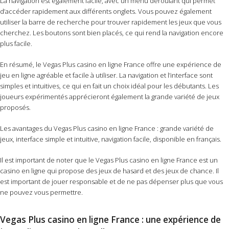
La navigation est également facile, avec un menu déroulant qui permet
d’accéder rapidement aux différents onglets. Vous pouvez également
utiliser la barre de recherche pour trouver rapidement les jeux que vous
cherchez. Les boutons sont bien placés, ce qui rend la navigation encore
plus facile.
En résumé, le Vegas Plus casino en ligne France offre une expérience de
jeu en ligne agréable et facile à utiliser. La navigation et l’interface sont
simples et intuitives, ce qui en fait un choix idéal pour les débutants. Les
joueurs expérimentés apprécieront également la grande variété de jeux
proposés.
Les avantages du Vegas Plus casino en ligne France : grande variété de
jeux, interface simple et intuitive, navigation facile, disponible en français.
Il est important de noter que le Vegas Plus casino en ligne France est un
casino en ligne qui propose des jeux de hasard et des jeux de chance. Il
est important de jouer responsable et de ne pas dépenser plus que vous
ne pouvez vous permettre.
Vegas Plus casino en ligne France : une expérience de