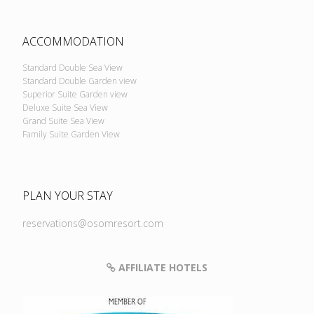
ACCOMMODATION
Standard Double Sea View
Standard Double Garden view
Superior Suite Garden view
Deluxe Suite Sea View
Grand Suite Sea View
Family Suite Garden View
PLAN YOUR STAY
reservations@osomresort.com
AFFILIATE HOTELS