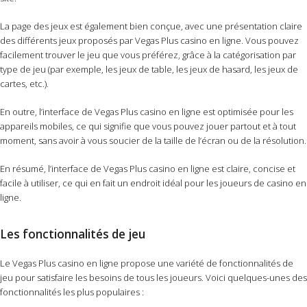
La page des jeux est également bien conçue, avec une présentation claire
des différents jeux proposés par Vegas Plus casino en ligne. Vous pouvez
facilement trouver le jeu que vous préférez, grâce à la catégorisation par
type de jeu (par exemple, les jeux de table, les jeux de hasard, les jeux de
cartes, etc.).
En outre, l’interface de Vegas Plus casino en ligne est optimisée pour les
appareils mobiles, ce qui signifie que vous pouvez jouer partout et à tout
moment, sans avoir à vous soucier de la taille de l’écran ou de la résolution.
En résumé, l’interface de Vegas Plus casino en ligne est claire, concise et
facile à utiliser, ce qui en fait un endroit idéal pour les joueurs de casino en
ligne.
Les fonctionnalités de jeu
Le Vegas Plus casino en ligne propose une variété de fonctionnalités de
jeu pour satisfaire les besoins de tous les joueurs. Voici quelques-unes des
fonctionnalités les plus populaires :