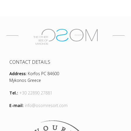
CONTACT DETAILS
Address:
Korfos PC 84600
Mykonos Greece
Tel.:
+30 22890 27881
E-mail:
info@osomresort.com