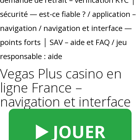
sécurité — est-ce fiable ? / application –
navigation / navigation et interface —
points forts │ SAV – aide et FAQ / jeu
responsable : aide
Vegas Plus casino en
ligne France –
navigation et interface
▶️ JOUER