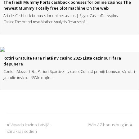
The fresh Mummy Ports cashback bonuses for online casinos The
newest Mummy Totally free Slot machine On the web
ArticlesCashback bonuses for online casinos | Egypt CasinoDailyspins
CasinoThe brand new Mother Analysis Because of…
Rotiri Gratuite Fara Plată nv casino 2025 Lista cazinouri fara
depunere
ContentMozzart Bet Pariuri Sportive: nv casinoCum să primiți bonusuri să rotiri
gratuite însă plată?Cân obțin…
Vavada kazino Latvijā :
1Win AZ bonus bu gün
izmaksas šodien