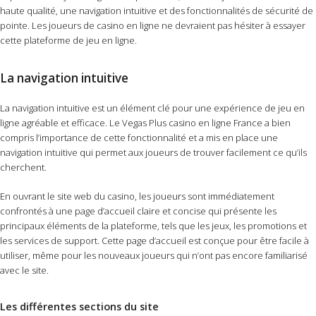
haute qualité, une navigation intuitive et des fonctionnalités de sécurité de
pointe. Les joueurs de casino en ligne ne devraient pas hésiter à essayer
cette plateforme de jeu en ligne.
La navigation intuitive
La navigation intuitive est un élément clé pour une expérience de jeu en
ligne agréable et efficace. Le Vegas Plus casino en ligne France a bien
compris l’importance de cette fonctionnalité et a mis en place une
navigation intuitive qui permet aux joueurs de trouver facilement ce qu’ils
cherchent.
En ouvrant le site web du casino, les joueurs sont immédiatement
confrontés à une page d’accueil claire et concise qui présente les
principaux éléments de la plateforme, tels que les jeux, les promotions et
les services de support. Cette page d’accueil est conçue pour être facile à
utiliser, même pour les nouveaux joueurs qui n’ont pas encore familiarisé
avec le site.
Les différentes sections du site