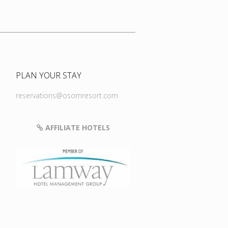
PLAN YOUR STAY
reservations@osomresort.com
AFFILIATE HOTELS