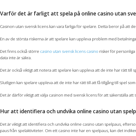
Varför det är farligt att spela på online casino utan sve
Casinon utan svensk licens kan vara farliga för spelare. Detta beror på att de
En av de största riskerna är att spelare kan uppleva problem med betalningar. 
Det finns också större
casino utan svensk licens casino
risker för personliga 
data inte är säkra.
Det är också viktigt att notera att spelare kan uppleva att de inte har rätt til
Slutligen kan spelare uppleva att de inte har rätt till att få tillgång till spel 
Det är därför viktigt att välja casinon med svensk licens för att säkerställa
Hur att identifiera och undvika online casino utan spel
Det är viktigt att identifiera och undvika online casino utan spelpaus, efters
paus från spelaktiviteter. Om ett casino inte har en spelpaus, kan det indike