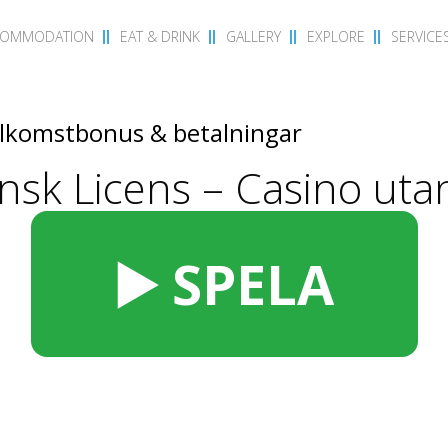
COMMODATION
EAT & DRINK
GALLERY
EXPLORE
SERVICE
välkomstbonus & betalningar
nsk Licens – Casino uta
▶️ SPELA