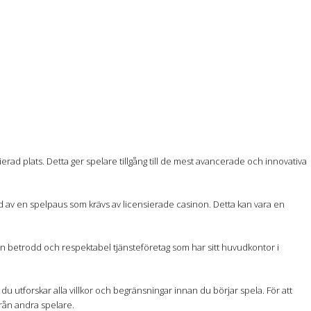
rad plats. Detta ger spelare tillgång till de mest avancerade och innovativa
sad av en spelpaus som krävs av licensierade casinon. Detta kan vara en
en betrodd och respektabel tjänsteföretag som har sitt huvudkontor i
du utforskar alla villkor och begränsningar innan du börjar spela. För att
från andra spelare.