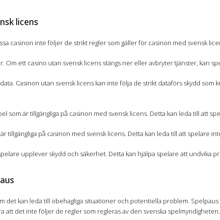
nsk licens
ssa casinon inte följer de strikt regler som gäller för casinon med svensk lic
Om ett casino utan svensk licens stängs ner eller avbryter tjänster, kan spelar
data. Casinon utan svensk licens kan inte följa de strikt dataförs skydd som kr
l spel som är tillgängliga på casinon med svensk licens. Detta kan leda till att 
som är tillgängliga på casinon med svensk licens. Detta kan leda till att spelare 
 att spelare upplever skydd och säkerhet. Detta kan hjälpa spelare att undvik
paus
om det kan leda till obehagliga situationer och potentiella problem. Spelpaus 
ra att det inte följer de regler som regleras av den svenska spelmyndigheten.