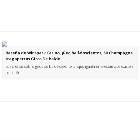
Reseña de Winspark Casino, ¡Recibe $doscientos, 50 Champagne
tragaperras Giros De balde!
Los ofertas sobre giros de balde carente tanque igualmente están que existen
con el fin…