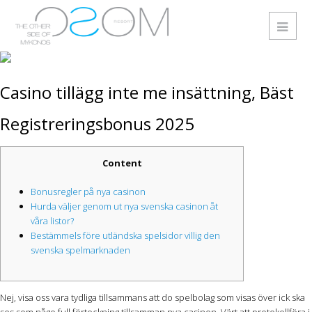
Casino tillägg inte me insättning, Bäst
Registreringsbonus 2025
Content
Bonusregler på nya casinon
Hurda väljer genom ut nya svenska casinon åt
våra listor?
Bestämmels före utländska spelsidor villig den
svenska spelmarknaden
Nej, visa oss vara tydliga tillsammans att do spelbolag som visas över ick ska