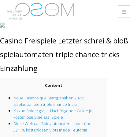
Casino Freispiele Letzter schrei & bloß
spielautomaten triple chance tricks
Einzahlung
Content
Neue Casinos qua Startguthaben 2026:
spielautomaten triple chance tricks
Kasino Spiele gratis: Nachfolgende Guide je
kostenlose Spielsaal Spiele
Diese Welt das Spielautomaten – über über
32,178 kostenlosen Slots inside Teutonia