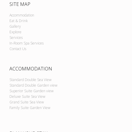
SITE MAP
Accommodation
Eat & Drink
Gallery
Explore
Services
In-Room Spa Services
Contact Us
ACCOMMODATION
Standard Double Sea View
Standard Double Garden view
Superior Suite Garden view
Deluxe Suite Sea View
Grand Suite Sea View
Family Suite Garden View