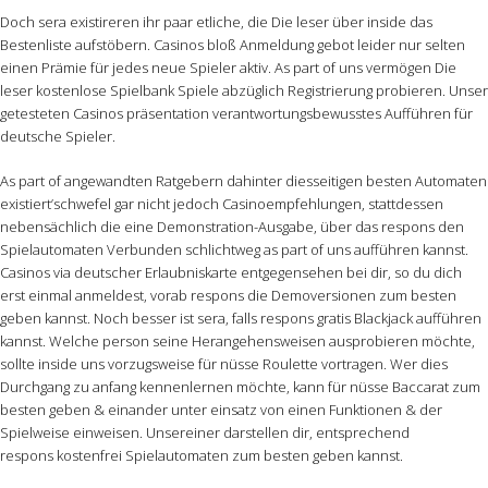
Doch sera existireren ihr paar etliche, die Die leser über inside das
Bestenliste aufstöbern. Casinos bloß Anmeldung gebot leider nur selten
einen Prämie für jedes neue Spieler aktiv. As part of uns vermögen Die
leser kostenlose Spielbank Spiele abzüglich Registrierung probieren. Unser
getesteten Casinos präsentation verantwortungsbewusstes Aufführen für
deutsche Spieler.
As part of angewandten Ratgebern dahinter diesseitigen besten Automaten
existiert’schwefel gar nicht jedoch Casinoempfehlungen, stattdessen
nebensächlich die eine Demonstration-Ausgabe, über das respons den
Spielautomaten Verbunden schlichtweg as part of uns aufführen kannst.
Casinos via deutscher Erlaubniskarte entgegensehen bei dir, so du dich
erst einmal anmeldest, vorab respons die Demoversionen zum besten
geben kannst. Noch besser ist sera, falls respons gratis Blackjack aufführen
kannst. Welche person seine Herangehensweisen ausprobieren möchte,
sollte inside uns vorzugsweise für nüsse Roulette vortragen. Wer dies
Durchgang zu anfang kennenlernen möchte, kann für nüsse Baccarat zum
besten geben & einander unter einsatz von einen Funktionen & der
Spielweise einweisen. Unsereiner darstellen dir, entsprechend
respons kostenfrei Spielautomaten zum besten geben kannst.