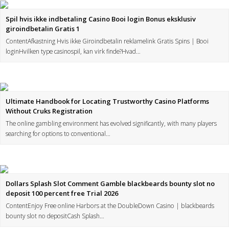
Spil hvis ikke indbetaling Casino Booi login Bonus eksklusiv
giroindbetalin Gratis 1
ContentAfkastning Hvis ikke Giroindbetalin reklamelink Gratis Spins | Booi
loginHvilken type casinospil, kan virk finde?Hvad…
Ultimate Handbook for Locating Trustworthy Casino Platforms
Without Cruks Registration
The online gambling environment has evolved significantly, with many players
searching for options to conventional…
Dollars Splash Slot Comment Gamble blackbeards bounty slot no
deposit 100 percent free Trial 2026
ContentEnjoy Free online Harbors at the DoubleDown Casino | blackbeards
bounty slot no depositCash Splash…