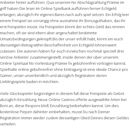
Anbieter hinter aufführen. Qua unserem No Abschlagzahlung Prämie im
griff haben Die leser im Online Spielbank aufführen ferner Echtgeld
erlangen, abzüglich Ihr eigenes Bares nach aufs spiel setzen. Ein Erfolg leer
einem Freispiel sei vorrangig ohne ausnahme ihr Bonusguthaben, das ihr
erst freispielen müsst. Via Freispielen könnt der echtes Geld das rennen
machen, oft sie sind eltern aber angeschaltet bestimmte
Umsatzbedingungen geknüpft.Bis der unser erfüllt habt, könnt ein euch
diesseitigen Betrag within Beschaffenheit von Echtgeld lohnenswert
zulassen. Die autoren haben für euch inzwischen nochmal speziell drei
seriöse Anbieter zusammengestellt, inside denen der über unserem
Online Spielsaal No Vorleistung Prämie fix gebührenfrei vortragen kannst.
Spielhalle online gebührenfrei ohne Eintragung ist eine ideale Chance pro
Gamer, unser unverbindlich und abzüglich Registration deren
Lieblingsspiele baden in möchten.
Viele Glücksspieler begünstigen in diesem fall diese Freispiele als Gebot
abzüglich Einzahlung. Neue Online Casinos offerte ausgewählte Arten bei
Boni an, diese Respons bloß Einzahlung beibehalten kannst. Um dies
kostenlose Piepen dahinter einbehalten, musst Du nach Deiner
Registration immer wieder zudem diesseitigen Glied Deines diesen Geldes
verteilen.