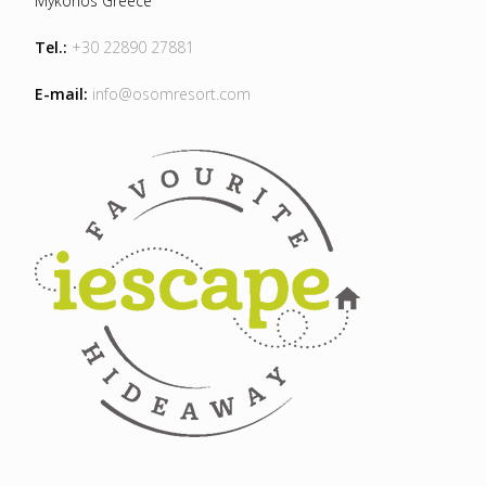
Mykonos Greece
Tel.:
+30 22890 27881
E-mail:
info@osomresort.com